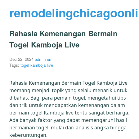
remodelingchicagoonl
Rahasia Kemenangan Bermain
Togel Kamboja Live
Dec 22, 2024
adminrem
Tags:
togel kamboja live
Rahasia Kemenangan Bermain Togel Kamboja Live
memang menjadi topik yang selalu menarik untuk
dibahas. Bagi para pemain togel, mengetahui tips
dan trik untuk mendapatkan kemenangan dalam
bermain togel Kamboja live tentu sangat berharga.
Ada banyak faktor yang dapat memengaruhi hasil
permainan togel, mulai dari analisis angka hingga
keberuntungan.