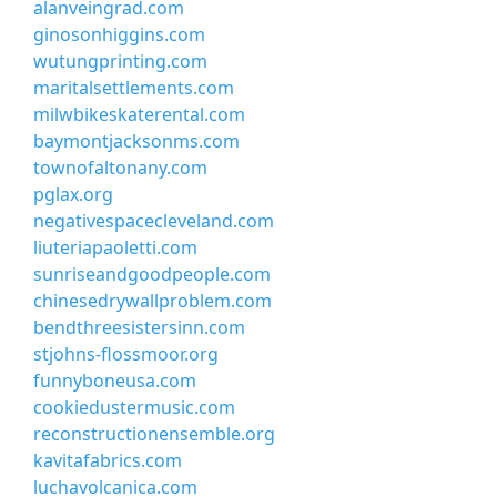
alanveingrad.com
ginosonhiggins.com
wutungprinting.com
maritalsettlements.com
milwbikeskaterental.com
baymontjacksonms.com
townofaltonany.com
pglax.org
negativespacecleveland.com
liuteriapaoletti.com
sunriseandgoodpeople.com
chinesedrywallproblem.com
bendthreesistersinn.com
stjohns-flossmoor.org
funnyboneusa.com
cookiedustermusic.com
reconstructionensemble.org
kavitafabrics.com
luchavolcanica.com