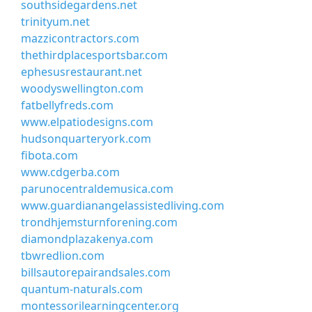
southsidegardens.net
trinityum.net
mazzicontractors.com
thethirdplacesportsbar.com
ephesusrestaurant.net
woodyswellington.com
fatbellyfreds.com
www.elpatiodesigns.com
hudsonquarteryork.com
fibota.com
www.cdgerba.com
parunocentraldemusica.com
www.guardianangelassistedliving.com
trondhjemsturnforening.com
diamondplazakenya.com
tbwredlion.com
billsautorepairandsales.com
quantum-naturals.com
montessorilearningcenter.org