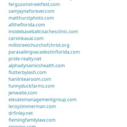
fergusonstreetfest.com
samjayneforever.com
matthurstphoto.com
alltheflorida.com
insidebaseballcoachesclinic.com
carsinkauai.com
millstreetchurchofchrist.org
parasailingvacadestinflorida.com
pride-realty.net
alphadynamicshealth.com
flutterbylash.com
hanlintearoom.com
funnyduckfarms.com
jenwaite.com
elevatemanagementgroup.com
leroyzimmerman.com
drfinley.net
flemingfamilylaw.com
rnrwine.com