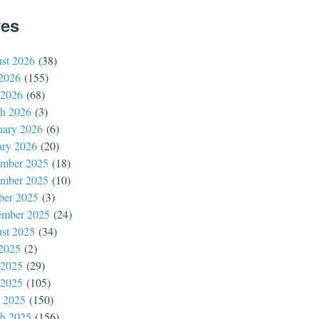
ves
st 2026
(38)
 2026
(155)
 2026
(68)
h 2026
(3)
uary 2026
(6)
ary 2026
(20)
mber 2025
(18)
mber 2025
(10)
ber 2025
(3)
ember 2025
(24)
st 2025
(34)
 2025
(2)
 2025
(29)
2025
(105)
l 2025
(150)
h 2025
(156)