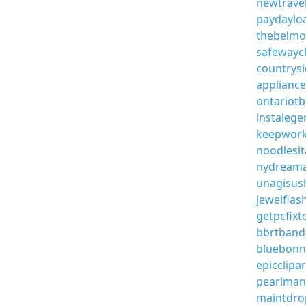
newtravel
paydaylo
thebelmo
safewayc
countrys
appliance
ontariotb
instaleg
keepwork
noodlesit
nydreama
unagisus
jewelflas
getpcfix
bbrtband
bluebonn
epicclipa
pearlman
maintdro