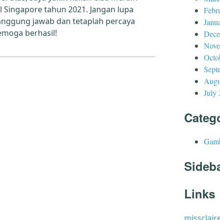
Singapore tahun 2021. Jangan lupa
Febr
tanggung jawab dan tetaplah percaya
Janu
Semoga berhasil!
Dece
Nove
Octo
Sept
Augu
July
Categ
Gamb
Sideb
Links
missclai