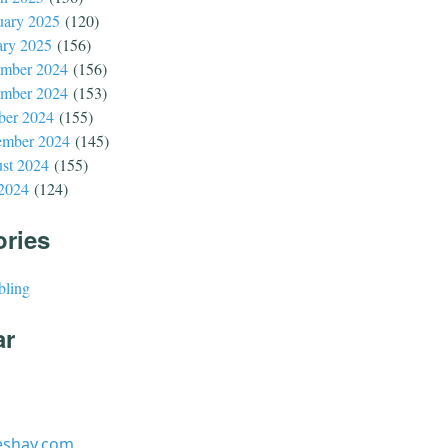
uary 2025
(120)
ary 2025
(156)
mber 2024
(156)
mber 2024
(153)
ber 2024
(155)
ember 2024
(145)
st 2024
(155)
 2024
(124)
ories
ling
ar
reshay.com