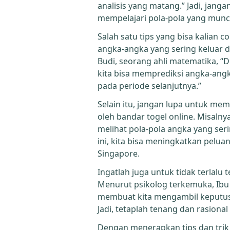
analisis yang matang.” Jadi, jang
mempelajari pola-pola yang munc
Salah satu tips yang bisa kalian
angka-angka yang sering keluar d
Budi, seorang ahli matematika, “
kita bisa memprediksi angka-ang
pada periode selanjutnya.”
Selain itu, jangan lupa untuk mem
oleh bandar togel online. Misalnya
melihat pola-pola angka yang ser
ini, kita bisa meningkatkan pelu
Singapore.
Ingatlah juga untuk tidak terlalu
Menurut psikolog terkemuka, Ibu S
membuat kita mengambil keputus
Jadi, tetaplah tenang dan rasion
Dengan menerapkan tips dan trik d