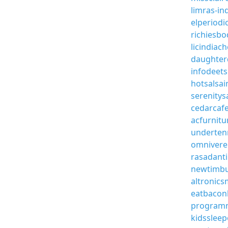
limras-in
elperiodi
richiesbo
licindiac
daughter
infodeet
hotsalsai
serenity
cedarcaf
acfurnitu
underten
omnivere
rasadant
newtimb
altronic
eatbaconh
programm
kidsslee