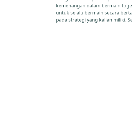
kemenangan dalam bermain togel 
untuk selalu bermain secara ber
pada strategi yang kalian miliki. 