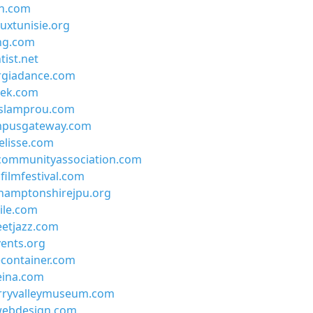
n.com
uxtunisie.org
ng.com
tist.net
rgiadance.com
ek.com
islamprou.com
mpusgateway.com
elisse.com
communityassociation.com
ilmfestival.com
hamptonshirejpu.org
ile.com
eetjazz.com
vents.org
container.com
eina.com
ryvalleymuseum.com
webdesign.com