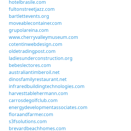
hotelbrasile.com
fultonstreetjazz.com
bartlettevents.org
moveablecontainer.com
grupolareina.com
www.cherryvalleymuseum.com
cotentinwebdesign.com
oldetradingpost.com
ladiesunderconstruction.org
bebeslectores.com
australiantimberoil.net
dinosfamilyrestaurant.net
infraredbuildingtechnologies.com
harvesttablehermann.com
carrosdegolfclub.com
energydevelopmentassociates.com
floraandfarmer.com
s3fsolutions.com
brevardbeachhomes.com