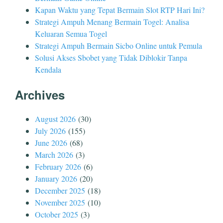
Kapan Waktu yang Tepat Bermain Slot RTP Hari Ini?
Strategi Ampuh Menang Bermain Togel: Analisa
Keluaran Semua Togel
Strategi Ampuh Bermain Sicbo Online untuk Pemula
Solusi Akses Sbobet yang Tidak Diblokir Tanpa
Kendala
Archives
August 2026
(30)
July 2026
(155)
June 2026
(68)
March 2026
(3)
February 2026
(6)
January 2026
(20)
December 2025
(18)
November 2025
(10)
October 2025
(3)