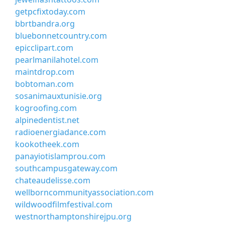
getpcfixtoday.com
bbrtbandra.org
bluebonnetcountry.com
epicclipart.com
pearlmanilahotel.com
maintdrop.com
bobtoman.com
sosanimauxtunisie.org
kogroofing.com
alpinedentist.net
radioenergiadance.com
kookotheek.com
panayiotislamprou.com
southcampusgateway.com
chateaudelisse.com
wellborncommunityassociation.com
wildwoodfilmfestival.com
westnorthamptonshirejpu.org