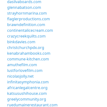
dasilvaboards.com
glennabatson.com
strayhornmarina.com
flaglerproductions.com
brawndefinition.com
continentalicecream.com
crazycreekquilts.com
binkdavies.com
christchurchpdx.org
kenabrahambooks.com
commune-kitchen.com
amuthefilm.com
lustforlovefilm.com
nicolasjolly.net
infinitasymphonia.com
africanlegalcentre.org
katsusushihouse.com
greelycommunity.org
ruedumainerestaurant.com