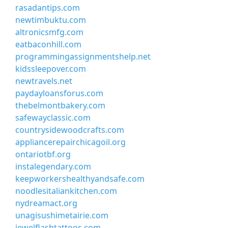
rasadantips.com
newtimbuktu.com
altronicsmfg.com
eatbaconhill.com
programmingassignmentshelp.net
kidssleepover.com
newtravels.net
paydayloansforus.com
thebelmontbakery.com
safewayclassic.com
countrysidewoodcrafts.com
appliancerepairchicagoil.org
ontariotbf.org
instalegendary.com
keepworkershealthyandsafe.com
noodlesitaliankitchen.com
nydreamact.org
unagisushimetairie.com
jewelflashtattoos.com