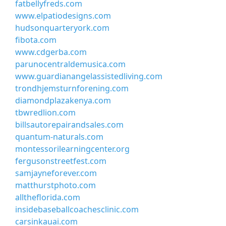
fatbellyfreds.com
www.elpatiodesigns.com
hudsonquarteryork.com
fibota.com
www.cdgerba.com
parunocentraldemusica.com
www.guardianangelassistedliving.com
trondhjemsturnforening.com
diamondplazakenya.com
tbwredlion.com
billsautorepairandsales.com
quantum-naturals.com
montessorilearningcenter.org
fergusonstreetfest.com
samjayneforever.com
matthurstphoto.com
alltheflorida.com
insidebaseballcoachesclinic.com
carsinkauai.com