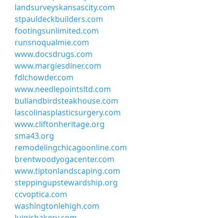
landsurveyskansascity.com
stpauldeckbuilders.com
footingsunlimited.com
runsnoqualmie.com
www.docsdrugs.com
www.margiesdiner.com
fdlchowder.com
www.needlepointsltd.com
bullandbirdsteakhouse.com
lascolinasplasticsurgery.com
www.cliftonheritage.org
sma43.org
remodelingchicagoonline.com
brentwoodyogacenter.com
www.tiptonlandscaping.com
steppingupstewardship.org
ccvoptica.com
washingtonlehigh.com
luigisbakery.com