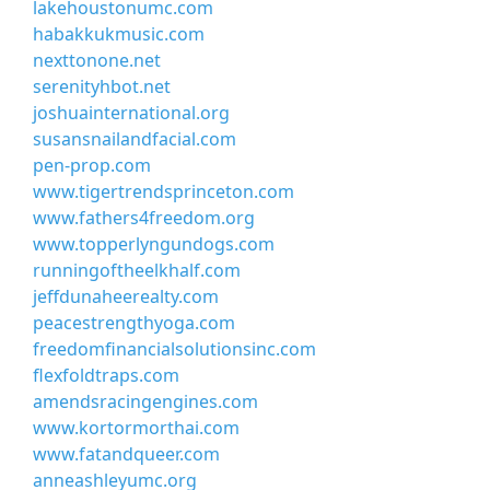
lakehoustonumc.com
habakkukmusic.com
nexttonone.net
serenityhbot.net
joshuainternational.org
susansnailandfacial.com
pen-prop.com
www.tigertrendsprinceton.com
www.fathers4freedom.org
www.topperlyngundogs.com
runningoftheelkhalf.com
jeffdunaheerealty.com
peacestrengthyoga.com
freedomfinancialsolutionsinc.com
flexfoldtraps.com
amendsracingengines.com
www.kortormorthai.com
www.fatandqueer.com
anneashleyumc.org