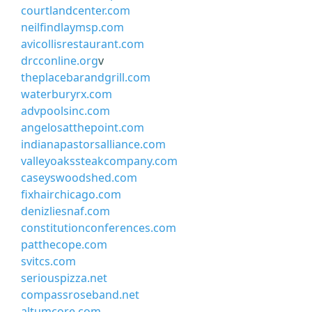
courtlandcenter.com
neilfindlaymsp.com
avicollisrestaurant.com
drcconline.org
v
theplacebarandgrill.com
waterburyrx.com
advpoolsinc.com
angelosatthepoint.com
indianapastorsalliance.com
valleyoakssteakcompany.com
caseyswoodshed.com
fixhairchicago.com
denizliesnaf.com
constitutionconferences.com
patthecope.com
svitcs.com
seriouspizza.net
compassroseband.net
altumcore.com