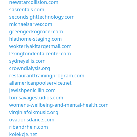
newstarcollision.com
sasrentals.com
secondsighttechnology.com
michaelsarver.com
greengeckogrocer.com
hlathome-staging.com
wokteriyakitargetmall.com
lexingtondentalcenter.com
sydneyellis.com
crowndialysis.org
restauranttrainingprogram.com
allamericanpoolservice.net
jewishpenicillin.com
tomsavagestudios.com
womens-wellbeing-and-mental-health.com
virginiafolkmusic.org
ovationsdance.com
ribandrhein.com
kolekcje.net