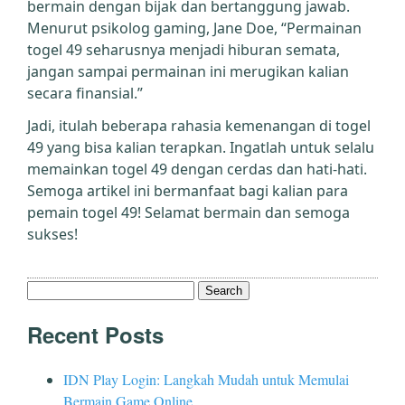
bermain dengan bijak dan bertanggung jawab.
Menurut psikolog gaming, Jane Doe, “Permainan
togel 49 seharusnya menjadi hiburan semata,
jangan sampai permainan ini merugikan kalian
secara finansial.”
Jadi, itulah beberapa rahasia kemenangan di togel
49 yang bisa kalian terapkan. Ingatlah untuk selalu
memainkan togel 49 dengan cerdas dan hati-hati.
Semoga artikel ini bermanfaat bagi kalian para
pemain togel 49! Selamat bermain dan semoga
sukses!
Search
for:
Recent Posts
IDN Play Login: Langkah Mudah untuk Memulai
Bermain Game Online