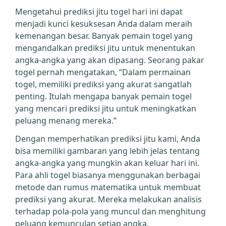
Mengetahui prediksi jitu togel hari ini dapat
menjadi kunci kesuksesan Anda dalam meraih
kemenangan besar. Banyak pemain togel yang
mengandalkan prediksi jitu untuk menentukan
angka-angka yang akan dipasang. Seorang pakar
togel pernah mengatakan, “Dalam permainan
togel, memiliki prediksi yang akurat sangatlah
penting. Itulah mengapa banyak pemain togel
yang mencari prediksi jitu untuk meningkatkan
peluang menang mereka.”
Dengan memperhatikan prediksi jitu kami, Anda
bisa memiliki gambaran yang lebih jelas tentang
angka-angka yang mungkin akan keluar hari ini.
Para ahli togel biasanya menggunakan berbagai
metode dan rumus matematika untuk membuat
prediksi yang akurat. Mereka melakukan analisis
terhadap pola-pola yang muncul dan menghitung
peluang kemunculan setiap angka.