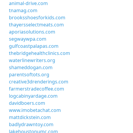
animal-drive.com
tnamag.com
brooksshoesforkids.com
thayersselectmeats.com
aporiasolutions.com
segwaywpa.com
gulfcoastpalapas.com
thebridgehealthclinics.com
waterlinewriters.org
shameddogan.com
parentsoftots.org
creative3drenderings.com
farmerstradecoffee.com
logcabinyardage.com
davidboers.com
www.imobetachat.com
mattdickstein.com
badlydrawntoy.com
lakehoustonumc.com