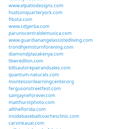
www.elpatiodesigns.com
hudsonquarteryork.com
fibota.com
www.cdgerba.com
parunocentraldemusica.com
www.guardianangelassistedliving.com
trondhjemsturnforening.com
diamondplazakenya.com
tbwredlion.com
billsautorepairandsales.com
quantum-naturals.com
montessorilearningcenter.org
fergusonstreetfest.com
samjayneforever.com
matthurstphoto.com
alltheflorida.com
insidebaseballcoachesclinic.com
carsinkauai.com