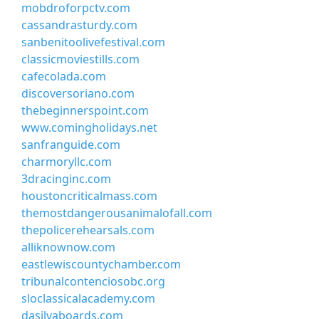
mobdroforpctv.com
cassandrasturdy.com
sanbenitoolivefestival.com
classicmoviestills.com
cafecolada.com
discoversoriano.com
thebeginnerspoint.com
www.comingholidays.net
sanfranguide.com
charmoryllc.com
3dracinginc.com
houstoncriticalmass.com
themostdangerousanimalofall.com
thepolicerehearsals.com
alliknownow.com
eastlewiscountychamber.com
tribunalcontenciosobc.org
sloclassicalacademy.com
dasilvaboards.com