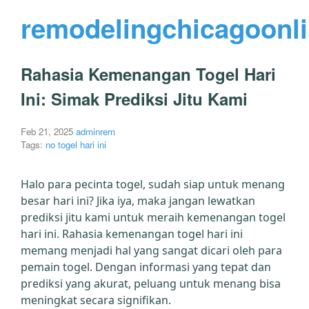
remodelingchicagoonl
Rahasia Kemenangan Togel Hari
Ini: Simak Prediksi Jitu Kami
Feb 21, 2025
adminrem
Tags:
no togel hari ini
Halo para pecinta togel, sudah siap untuk menang
besar hari ini? Jika iya, maka jangan lewatkan
prediksi jitu kami untuk meraih kemenangan togel
hari ini. Rahasia kemenangan togel hari ini
memang menjadi hal yang sangat dicari oleh para
pemain togel. Dengan informasi yang tepat dan
prediksi yang akurat, peluang untuk menang bisa
meningkat secara signifikan.