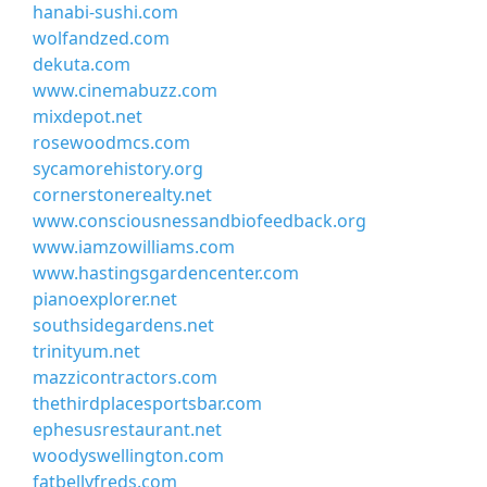
hanabi-sushi.com
wolfandzed.com
dekuta.com
www.cinemabuzz.com
mixdepot.net
rosewoodmcs.com
sycamorehistory.org
cornerstonerealty.net
www.consciousnessandbiofeedback.org
www.iamzowilliams.com
www.hastingsgardencenter.com
pianoexplorer.net
southsidegardens.net
trinityum.net
mazzicontractors.com
thethirdplacesportsbar.com
ephesusrestaurant.net
woodyswellington.com
fatbellyfreds.com