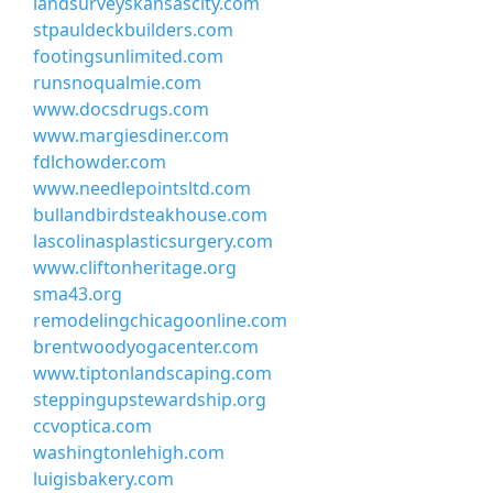
landsurveyskansascity.com
stpauldeckbuilders.com
footingsunlimited.com
runsnoqualmie.com
www.docsdrugs.com
www.margiesdiner.com
fdlchowder.com
www.needlepointsltd.com
bullandbirdsteakhouse.com
lascolinasplasticsurgery.com
www.cliftonheritage.org
sma43.org
remodelingchicagoonline.com
brentwoodyogacenter.com
www.tiptonlandscaping.com
steppingupstewardship.org
ccvoptica.com
washingtonlehigh.com
luigisbakery.com