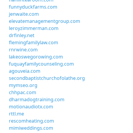
funnyduckfarms.com
jenwaite.com
elevatemanagementgroup.com
leroyzimmerman.com
drfinley.net
flemingfamilylaw.com
rnrwine.com
lakeoswegorowing.com
fuquayfamilycounseling.com
agouveia.com
secondbaptistchurchofolathe.org
mymseo.org
chhpac.com
dharmadogtraining.com
motionaudiotx.com
rttl.me
rescomheating.com
mimiweddings.com