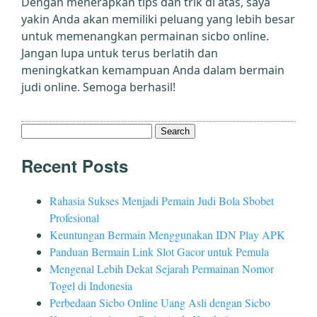
Dengan menerapkan tips dan trik di atas, saya
yakin Anda akan memiliki peluang yang lebih besar
untuk memenangkan permainan sicbo online.
Jangan lupa untuk terus berlatih dan
meningkatkan kemampuan Anda dalam bermain
judi online. Semoga berhasil!
Search
for:
Recent Posts
Rahasia Sukses Menjadi Pemain Judi Bola Sbobet
Profesional
Keuntungan Bermain Menggunakan IDN Play APK
Panduan Bermain Link Slot Gacor untuk Pemula
Mengenal Lebih Dekat Sejarah Permainan Nomor
Togel di Indonesia
Perbedaan Sicbo Online Uang Asli dengan Sicbo