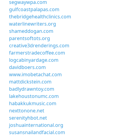
segwaywpa.com
gulfcoastpalapas.com
thebridgehealthclinics.com
waterlinewriters.org
shameddogan.com
parentsoftots.org
creative3drenderings.com
farmerstradecoffee.com
logcabinyardage.com
davidboers.com
www.imobetachat.com
mattdickstein.com
badlydrawntoy.com
lakehoustonumc.com
habakkukmusic.com
nexttonone.net
serenityhbot.net
joshuainternational.org
susansnailandfacial.com