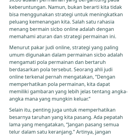
keberuntungan. Namun, bukan berarti kita tidak
bisa menggunakan strategi untuk meningkatkan
peluang kemenangan kita. Salah satu rahasia
menang bermain sicbo online adalah dengan
memahami aturan dan strategi permainan ini.
Menurut pakar judi online, strategi yang paling
umum digunakan dalam permainan sicbo adalah
mengamati pola permainan dan bertaruh
berdasarkan pola tersebut. Seorang ahli judi
online terkenal pernah mengatakan, “Dengan
memperhatikan pola permainan, kita dapat
memiliki gambaran yang lebih jelas tentang angka-
angka mana yang mungkin keluar.”
Selain itu, penting juga untuk memperhatikan
besarnya taruhan yang kita pasang. Ada pepatah
lama yang mengatakan, “Jangan pasang semua
telur dalam satu keranjang.” Artinya, jangan