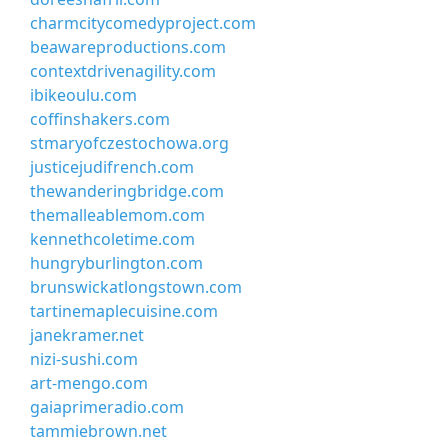
charmcitycomedyproject.com
beawareproductions.com
contextdrivenagility.com
ibikeoulu.com
coffinshakers.com
stmaryofczestochowa.org
justicejudifrench.com
thewanderingbridge.com
themalleablemom.com
kennethcoletime.com
hungryburlington.com
brunswickatlongstown.com
tartinemaplecuisine.com
janekramer.net
nizi-sushi.com
art-mengo.com
gaiaprimeradio.com
tammiebrown.net