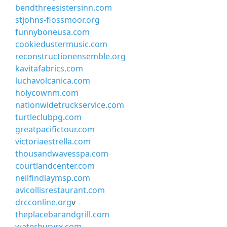
bendthreesistersinn.com
stjohns-flossmoor.org
funnyboneusa.com
cookiedustermusic.com
reconstructionensemble.org
kavitafabrics.com
luchavolcanica.com
holycownm.com
nationwidetruckservice.com
turtleclubpg.com
greatpacifictour.com
victoriaestrella.com
thousandwavesspa.com
courtlandcenter.com
neilfindlaymsp.com
avicollisrestaurant.com
drcconline.org
v
theplacebarandgrill.com
waterburyrx.com