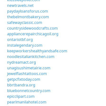
newtravels.net
paydayloansforus.com
thebelmontbakery.com
safewayclassic.com
countrysidewoodcrafts.com
appliancerepairchicagoil.org
ontariotbf.org
instalegendary.com
keepworkershealthyandsafe.com
noodlesitaliankitchen.com
nydreamact.org
unagisushimetairie.com
jewelflashtattoos.com
getpcfixtoday.com
bbrtbandra.org
bluebonnetcountry.com
epicclipart.com
pearlmanilahotel.com