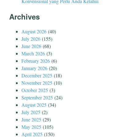
Konvensional yang Perlu Anda Ketahui
Archives
August 2026
(40)
July 2026
(155)
June 2026
(68)
March 2026
(3)
February 2026
(6)
January 2026
(20)
December 2025
(18)
November 2025
(10)
October 2025
(3)
September 2025
(24)
August 2025
(34)
July 2025
(2)
June 2025
(29)
May 2025
(105)
April 2025
(150)