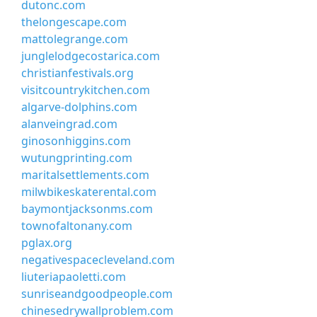
dutonc.com
thelongescape.com
mattolegrange.com
junglelodgecostarica.com
christianfestivals.org
visitcountrykitchen.com
algarve-dolphins.com
alanveingrad.com
ginosonhiggins.com
wutungprinting.com
maritalsettlements.com
milwbikeskaterental.com
baymontjacksonms.com
townofaltonany.com
pglax.org
negativespacecleveland.com
liuteriapaoletti.com
sunriseandgoodpeople.com
chinesedrywallproblem.com