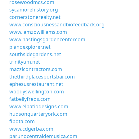
rosewoodmcs.com
sycamorehistory.org
cornerstonerealty.net
www.consciousnessandbiofeedback.org
www.iamzowilliams.com
www.hastingsgardencenter.com
pianoexplorer.net
southsidegardens.net
trinityum.net
mazzicontractors.com
thethirdplacesportsbar.com
ephesusrestaurant.net
woodyswellington.com
fatbellyfreds.com
www.elpatiodesigns.com
hudsonquarteryork.com
fibota.com
www.cdgerba.com
parunocentraldemusica.com