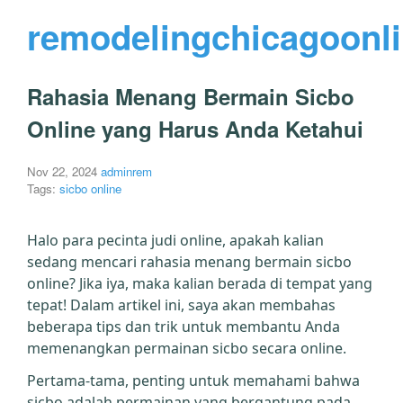
remodelingchicagoonl
Rahasia Menang Bermain Sicbo
Online yang Harus Anda Ketahui
Nov 22, 2024
adminrem
Tags:
sicbo online
Halo para pecinta judi online, apakah kalian
sedang mencari rahasia menang bermain sicbo
online? Jika iya, maka kalian berada di tempat yang
tepat! Dalam artikel ini, saya akan membahas
beberapa tips dan trik untuk membantu Anda
memenangkan permainan sicbo secara online.
Pertama-tama, penting untuk memahami bahwa
sicbo adalah permainan yang bergantung pada