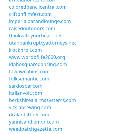
coloredpencilcentral.com
cliftonfilmfest.com
imperialbarandlounge.com
raisedoutdoors.com
thinkwithyourheart.net
utahbankruptcyattorneys.net
irocknroll.com
www.wordoflife2000.org
idahosquaredancing.com
tawawcabins.com
folksemantic.com
sardosbar.com
italianvolt.com
berkshirealarmssystems.com
vizslabrewing.com
dralanbittner.com
yannisandlemoni.com
weedpatchgazette.com