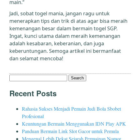
main.”
Jadi, sobat togel mania, jangan ragu untuk
menerapkan tips dan trik di atas agar bisa meraih
kemenangan besar dalam bermain togel SGP.
Ingat, kunci utama dalam meraih kemenangan
adalah kesabaran, keberanian, dan juga
keberuntungan. Semoga artikel ini bermanfaat
dan selamat mencoba!
Search
for:
Recent Posts
Rahasia Sukses Menjadi Pemain Judi Bola Sbobet
Profesional
Keuntungan Bermain Menggunakan IDN Play APK
Panduan Bermain Link Slot Gacor untuk Pemula
Mengenal Lebih Dekat Sejarah Permainan Nomor