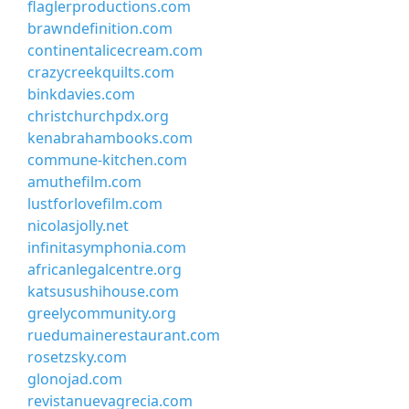
flaglerproductions.com
brawndefinition.com
continentalicecream.com
crazycreekquilts.com
binkdavies.com
christchurchpdx.org
kenabrahambooks.com
commune-kitchen.com
amuthefilm.com
lustforlovefilm.com
nicolasjolly.net
infinitasymphonia.com
africanlegalcentre.org
katsusushihouse.com
greelycommunity.org
ruedumainerestaurant.com
rosetzsky.com
glonojad.com
revistanuevagrecia.com