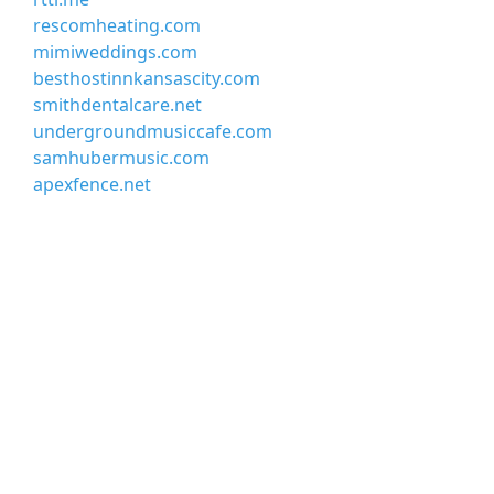
rescomheating.com
mimiweddings.com
besthostinnkansascity.com
smithdentalcare.net
undergroundmusiccafe.com
samhubermusic.com
apexfence.net