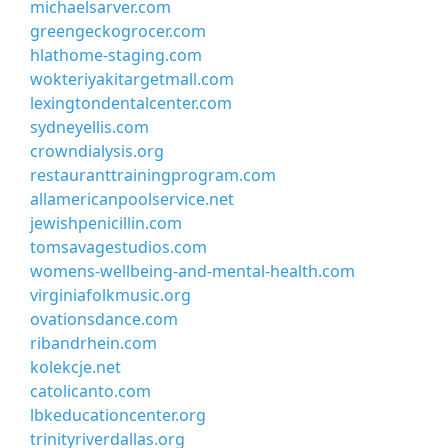
michaelsarver.com
greengeckogrocer.com
hlathome-staging.com
wokteriyakitargetmall.com
lexingtondentalcenter.com
sydneyellis.com
crowndialysis.org
restauranttrainingprogram.com
allamericanpoolservice.net
jewishpenicillin.com
tomsavagestudios.com
womens-wellbeing-and-mental-health.com
virginiafolkmusic.org
ovationsdance.com
ribandrhein.com
kolekcje.net
catolicanto.com
lbkeducationcenter.org
trinityriverdallas.org