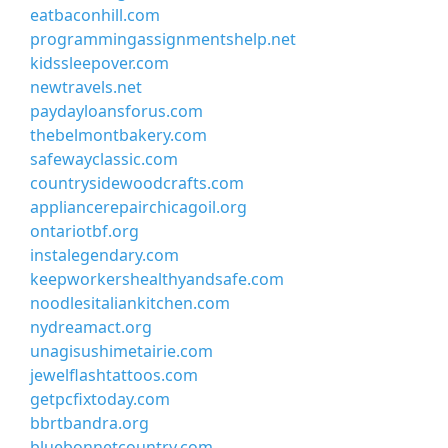
eatbaconhill.com
programmingassignmentshelp.net
kidssleepover.com
newtravels.net
paydayloansforus.com
thebelmontbakery.com
safewayclassic.com
countrysidewoodcrafts.com
appliancerepairchicagoil.org
ontariotbf.org
instalegendary.com
keepworkershealthyandsafe.com
noodlesitaliankitchen.com
nydreamact.org
unagisushimetairie.com
jewelflashtattoos.com
getpcfixtoday.com
bbrtbandra.org
bluebonnetcountry.com