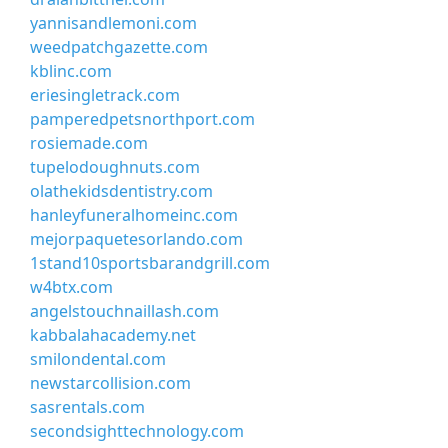
yannisandlemoni.com
weedpatchgazette.com
kblinc.com
eriesingletrack.com
pamperedpetsnorthport.com
rosiemade.com
tupelodoughnuts.com
olathekidsdentistry.com
hanleyfuneralhomeinc.com
mejorpaquetesorlando.com
1stand10sportsbarandgrill.com
w4btx.com
angelstouchnaillash.com
kabbalahacademy.net
smilondental.com
newstarcollision.com
sasrentals.com
secondsighttechnology.com