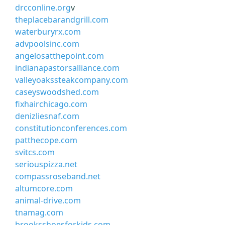
drcconline.org
v
theplacebarandgrill.com
waterburyrx.com
advpoolsinc.com
angelosatthepoint.com
indianapastorsalliance.com
valleyoakssteakcompany.com
caseyswoodshed.com
fixhairchicago.com
denizliesnaf.com
constitutionconferences.com
patthecope.com
svitcs.com
seriouspizza.net
compassroseband.net
altumcore.com
animal-drive.com
tnamag.com
brooksshoesforkids.com