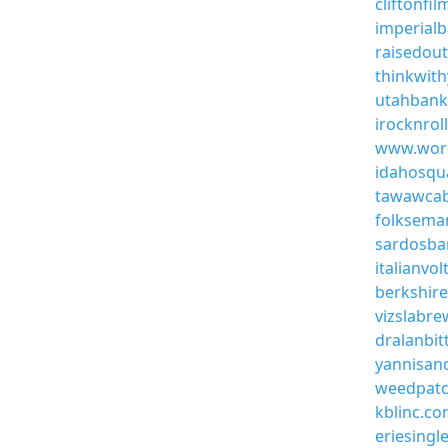
cliftonfi
imperial
raisedou
thinkwith
utahbank
irocknrol
www.word
idahosqu
tawawcab
folksema
sardosba
italianvo
berkshir
vizslabr
dralanbit
yannisan
weedpatc
kblinc.c
eriesingl