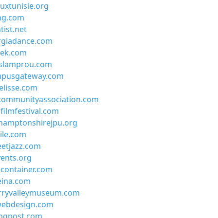
uxtunisie.org
ng.com
tist.net
rgiadance.com
ek.com
islamprou.com
mpusgateway.com
elisse.com
communityassociation.com
ilmfestival.com
hamptonshirejpu.org
ile.com
eetjazz.com
vents.org
container.com
eina.com
ryvalleymuseum.com
webdesign.com
ingpost.com