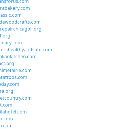
ansforus.com
ntbakery.com
lassic.com
idewoodcrafts.com
repairchicagoil.org
f.org
endary.com
ershealthyandsafe.com
aliankitchen.com
ct.org
himetairie.com
htattoos.com
today.com
ra.org
etcountry.com
rt.com
ilahotel.com
p.com
n.com