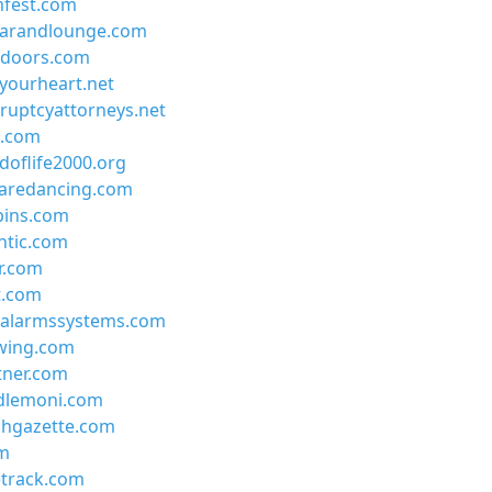
lmfest.com
barandlounge.com
tdoors.com
yourheart.net
ruptcyattorneys.net
l.com
oflife2000.org
aredancing.com
ins.com
ntic.com
r.com
lt.com
ealarmssystems.com
ewing.com
tner.com
dlemoni.com
hgazette.com
om
etrack.com