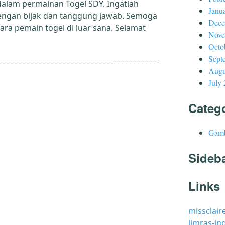
dalam permainan Togel SDY. Ingatlah
Janu
engan bijak dan tanggung jawab. Semoga
Dece
para pemain togel di luar sana. Selamat
Nove
Octo
Sept
Augu
July
Categ
Gamb
Sideb
Links
missclai
limras-in