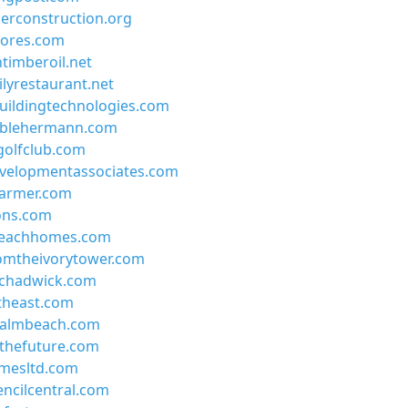
erconstruction.org
tores.com
ntimberoil.net
lyrestaurant.net
uildingtechnologies.com
ablehermann.com
golfclub.com
velopmentassociates.com
farmer.com
ons.com
beachhomes.com
omtheivorytower.com
chadwick.com
theast.com
palmbeach.com
tthefuture.com
mesltd.com
ncilcentral.com