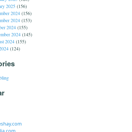
ary 2025
(156)
mber 2024
(156)
mber 2024
(153)
ber 2024
(155)
ember 2024
(145)
st 2024
(155)
 2024
(124)
ories
ling
ar
reshay.com
dia.com