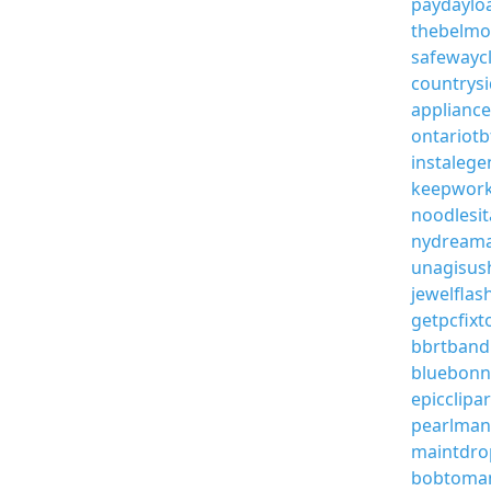
paydaylo
thebelmo
safewayc
countrys
appliance
ontariotb
instaleg
keepwork
noodlesit
nydreama
unagisus
jewelflas
getpcfix
bbrtband
bluebonn
epicclipa
pearlman
maintdro
bobtoma