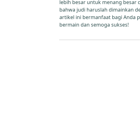
lebih besar untuk menang besar 
bahwa judi haruslah dimainkan d
artikel ini bermanfaat bagi Anda 
bermain dan semoga sukses!