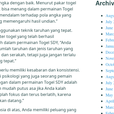
Archi
angka dengan baik. Menurut pakar togel
uk bisa menang dalam permainan Togel
 mendalam terhadap pola angka yang
Augu
ang memengaruhi hasil undian.”
July
June
enggunakan teknik taruhan yang tepat.
Marc
er togel yang telah berhasil
Febr
h dalam permainan Togel SDY, “Anda
Janu
umlah taruhan dan jenis taruhan yang
Dece
 dan serakah, tetapi juga jangan terlalu
Nove
 tepat.”
Octo
perlu memiliki kesabaran dan konsistensi.
Sept
i psikologi yang juga seorang pemain
Augu
angan dalam permainan Togel SDY adalah
July
n mudah putus asa jika Anda kalah
June
plah fokus dan terus berlatih, karena
May 
kan datang.”
Apri
Marc
ia di atas, Anda memiliki peluang yang
Febr