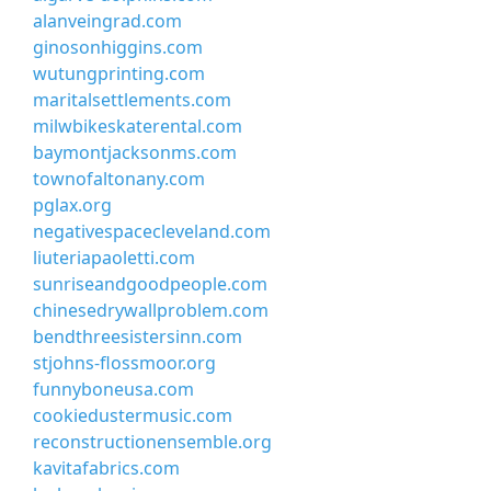
alanveingrad.com
ginosonhiggins.com
wutungprinting.com
maritalsettlements.com
milwbikeskaterental.com
baymontjacksonms.com
townofaltonany.com
pglax.org
negativespacecleveland.com
liuteriapaoletti.com
sunriseandgoodpeople.com
chinesedrywallproblem.com
bendthreesistersinn.com
stjohns-flossmoor.org
funnyboneusa.com
cookiedustermusic.com
reconstructionensemble.org
kavitafabrics.com