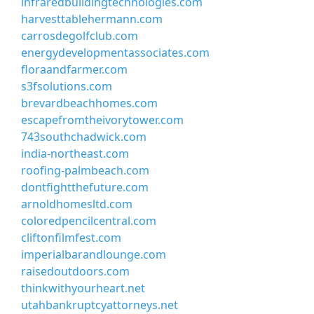
infraredbuildingtechnologies.com
harvesttablehermann.com
carrosdegolfclub.com
energydevelopmentassociates.com
floraandfarmer.com
s3fsolutions.com
brevardbeachhomes.com
escapefromtheivorytower.com
743southchadwick.com
india-northeast.com
roofing-palmbeach.com
dontfightthefuture.com
arnoldhomesltd.com
coloredpencilcentral.com
cliftonfilmfest.com
imperialbarandlounge.com
raisedoutdoors.com
thinkwithyourheart.net
utahbankruptcyattorneys.net