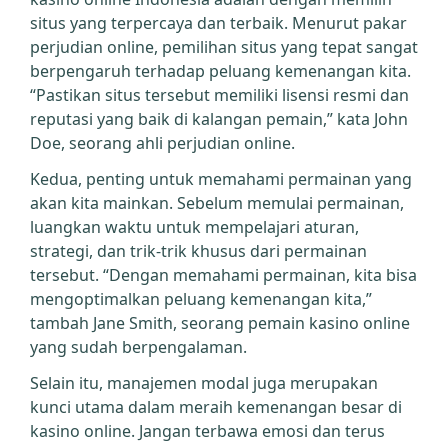
situs yang terpercaya dan terbaik. Menurut pakar
perjudian online, pemilihan situs yang tepat sangat
berpengaruh terhadap peluang kemenangan kita.
“Pastikan situs tersebut memiliki lisensi resmi dan
reputasi yang baik di kalangan pemain,” kata John
Doe, seorang ahli perjudian online.
Kedua, penting untuk memahami permainan yang
akan kita mainkan. Sebelum memulai permainan,
luangkan waktu untuk mempelajari aturan,
strategi, dan trik-trik khusus dari permainan
tersebut. “Dengan memahami permainan, kita bisa
mengoptimalkan peluang kemenangan kita,”
tambah Jane Smith, seorang pemain kasino online
yang sudah berpengalaman.
Selain itu, manajemen modal juga merupakan
kunci utama dalam meraih kemenangan besar di
kasino online. Jangan terbawa emosi dan terus