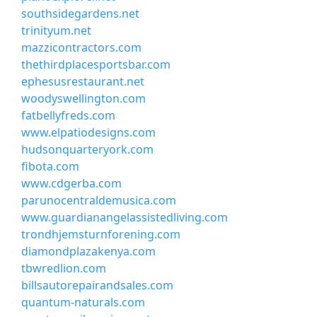
southsidegardens.net
trinityum.net
mazzicontractors.com
thethirdplacesportsbar.com
ephesusrestaurant.net
woodyswellington.com
fatbellyfreds.com
www.elpatiodesigns.com
hudsonquarteryork.com
fibota.com
www.cdgerba.com
parunocentraldemusica.com
www.guardianangelassistedliving.com
trondhjemsturnforening.com
diamondplazakenya.com
tbwredlion.com
billsautorepairandsales.com
quantum-naturals.com