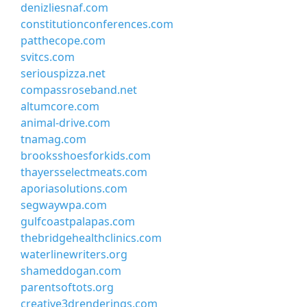
denizliesnaf.com
constitutionconferences.com
patthecope.com
svitcs.com
seriouspizza.net
compassroseband.net
altumcore.com
animal-drive.com
tnamag.com
brooksshoesforkids.com
thayersselectmeats.com
aporiasolutions.com
segwaywpa.com
gulfcoastpalapas.com
thebridgehealthclinics.com
waterlinewriters.org
shameddogan.com
parentsoftots.org
creative3drenderings.com