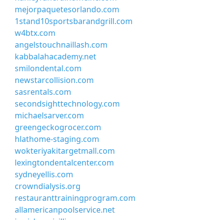
mejorpaquetesorlando.com
1stand10sportsbarandgrill.com
w4btx.com
angelstouchnaillash.com
kabbalahacademy.net
smilondental.com
newstarcollision.com
sasrentals.com
secondsighttechnology.com
michaelsarver.com
greengeckogrocer.com
hlathome-staging.com
wokteriyakitargetmall.com
lexingtondentalcenter.com
sydneyellis.com
crowndialysis.org
restauranttrainingprogram.com
allamericanpoolservice.net