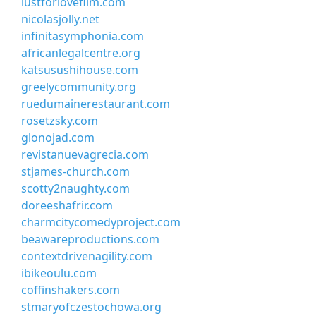
lustforlovefilm.com
nicolasjolly.net
infinitasymphonia.com
africanlegalcentre.org
katsusushihouse.com
greelycommunity.org
ruedumainerestaurant.com
rosetzsky.com
glonojad.com
revistanuevagrecia.com
stjames-church.com
scotty2naughty.com
doreeshafrir.com
charmcitycomedyproject.com
beawareproductions.com
contextdrivenagility.com
ibikeoulu.com
coffinshakers.com
stmaryofczestochowa.org