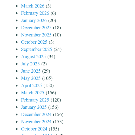
March 2026
(3)
February 2026
(6)
January 2026
(20)
December 2025
(18)
November 2025
(10)
October 2025
(3)
September 2025
(24)
August 2025
(34)
July 2025
(2)
June 2025
(29)
May 2025
(105)
April 2025
(150)
March 2025
(156)
February 2025
(120)
January 2025
(156)
December 2024
(156)
November 2024
(153)
October 2024
(155)