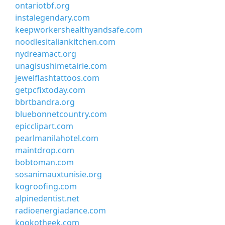
ontariotbf.org
instalegendary.com
keepworkershealthyandsafe.com
noodlesitaliankitchen.com
nydreamact.org
unagisushimetairie.com
jewelflashtattoos.com
getpcfixtoday.com
bbrtbandra.org
bluebonnetcountry.com
epicclipart.com
pearlmanilahotel.com
maintdrop.com
bobtoman.com
sosanimauxtunisie.org
kogroofing.com
alpinedentist.net
radioenergiadance.com
kookotheek.com