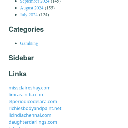
September 2024
(145)
August 2024
(155)
July 2024
(124)
Categories
Gambling
Sidebar
Links
missclaireshay.com
limras-india.com
elperiodicodelara.com
richiesbodyandpaint.net
licindiachennai.com
daughterdarlings.com