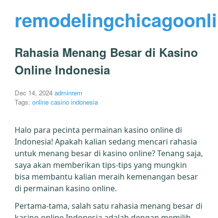
remodelingchicagoonl
Rahasia Menang Besar di Kasino
Online Indonesia
Dec 14, 2024
adminrem
Tags:
online casino indonesia
Halo para pecinta permainan kasino online di
Indonesia! Apakah kalian sedang mencari rahasia
untuk menang besar di kasino online? Tenang saja,
saya akan memberikan tips-tips yang mungkin
bisa membantu kalian meraih kemenangan besar
di permainan kasino online.
Pertama-tama, salah satu rahasia menang besar di
kasino online Indonesia adalah dengan memilih