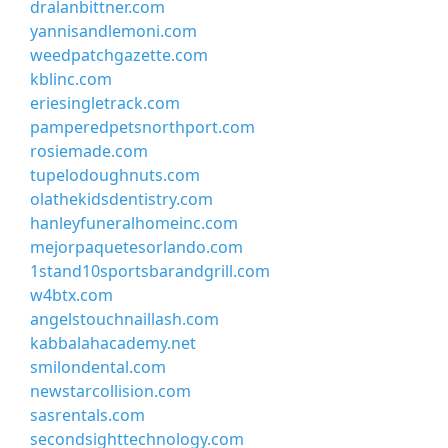
dralanbittner.com
yannisandlemoni.com
weedpatchgazette.com
kblinc.com
eriesingletrack.com
pamperedpetsnorthport.com
rosiemade.com
tupelodoughnuts.com
olathekidsdentistry.com
hanleyfuneralhomeinc.com
mejorpaquetesorlando.com
1stand10sportsbarandgrill.com
w4btx.com
angelstouchnaillash.com
kabbalahacademy.net
smilondental.com
newstarcollision.com
sasrentals.com
secondsighttechnology.com