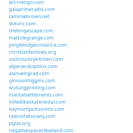
art-mengo.com
gaiaprimeradio.com
tammiebrown.net
dutonc.com
thelongescape.com
mattolegrange.com
junglelodgecostarica.com
christianfestivals.org
visitcountrykitchen.com
algarve-dolphins.com
alanveingrad.com
ginosonhiggins.com
wutungprinting.com
maritalsettlements.com
milwbikeskaterental.com
baymontjacksonms.com
townofaltonany.com
pglax.org
negativespacecleveland.com