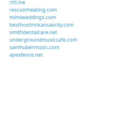
rttl.me
rescomheating.com
mimiweddings.com
besthostinnkansascity.com
smithdentalcare.net
undergroundmusiccafe.com
samhubermusic.com
apexfence.net