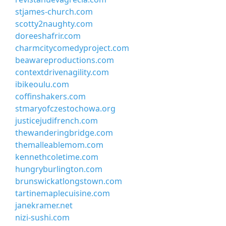
stjames-church.com
scotty2naughty.com
doreeshafrir.com
charmcitycomedyproject.com
beawareproductions.com
contextdrivenagility.com
ibikeoulu.com
coffinshakers.com
stmaryofczestochowa.org
justicejudifrench.com
thewanderingbridge.com
themalleablemom.com
kennethcoletime.com
hungryburlington.com
brunswickatlongstown.com
tartinemaplecuisine.com
janekramer.net
nizi-sushi.com