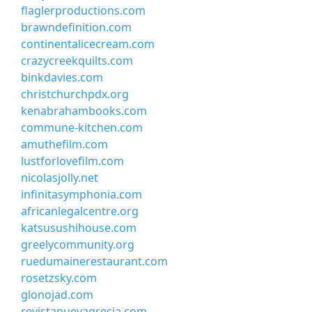
flaglerproductions.com
brawndefinition.com
continentalicecream.com
crazycreekquilts.com
binkdavies.com
christchurchpdx.org
kenabrahambooks.com
commune-kitchen.com
amuthefilm.com
lustforlovefilm.com
nicolasjolly.net
infinitasymphonia.com
africanlegalcentre.org
katsusushihouse.com
greelycommunity.org
ruedumainerestaurant.com
rosetzsky.com
glonojad.com
revistanuevagrecia.com