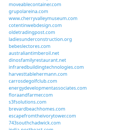
moveablecontainer.com
grupolareina.com
www.cherryvalleymuseum.com
cotentinwebdesign.com
oldetradingpost.com
ladiesunderconstruction.org
bebeslectores.com
australiantimberoil.net
dinosfamilyrestaurant.net
infraredbuildingtechnologies.com
harvesttablehermann.com
carrosdegolfclub.com
energydevelopmentassociates.com
floraandfarmer.com
s3fsolutions.com
brevardbeachhomes.com
escapefromtheivorytower.com
743southchadwick.com
india-northeast.com