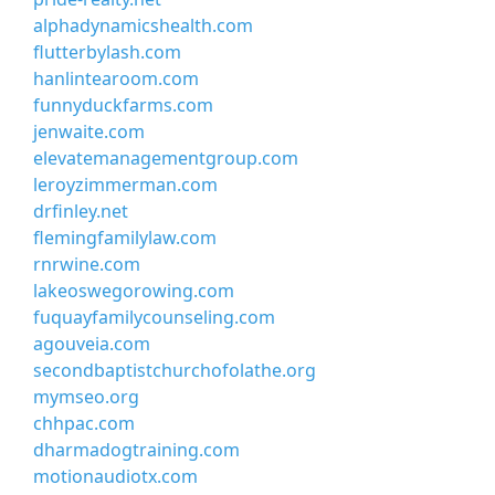
alphadynamicshealth.com
flutterbylash.com
hanlintearoom.com
funnyduckfarms.com
jenwaite.com
elevatemanagementgroup.com
leroyzimmerman.com
drfinley.net
flemingfamilylaw.com
rnrwine.com
lakeoswegorowing.com
fuquayfamilycounseling.com
agouveia.com
secondbaptistchurchofolathe.org
mymseo.org
chhpac.com
dharmadogtraining.com
motionaudiotx.com