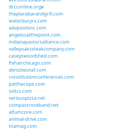
drcconline.org
v
theplacebarandgrill.com
waterburyrx.com
advpoolsinc.com
angelosatthepoint.com
indianapastorsalliance.com
valleyoakssteakcompany.com
caseyswoodshed.com
fixhairchicago.com
denizliesnaf.com
constitutionconferences.com
patthecope.com
svitcs.com
seriouspizza.net
compassroseband.net
altumcore.com
animal-drive.com
tnamag.com