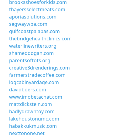
brooksshoesforkids.com
thayersselectmeats.com
aporiasolutions.com
segwaywpa.com
gulfcoastpalapas.com
thebridgehealthclinics.com
waterlinewriters.org
shameddogan.com
parentsoftots.org
creative3drenderings.com
farmerstradecoffee.com
logcabinyardage.com
davidboers.com
www.imobetachat.com
mattdickstein.com
badlydrawntoy.com
lakehoustonumc.com
habakkukmusic.com
nexttonone.net