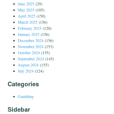
June 2025
(29)
May 2025
(105)
April 2025
(150)
March 2025
(156)
February 2025
(120)
January 2025
(156)
December 2024
(156)
November 2024
(153)
October 2024
(155)
September 2024
(145)
August 2024
(155)
July 2024
(124)
Categories
Gambling
Sidebar