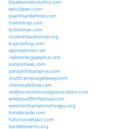
bluebonnetcountry.com
epicclipart.com
pearlmanilahotel.com
maintdrop.com
bobtoman.com
sosanimauxtunisie.org
kogroofing.com
alpinedentist.net
radioenergiadance.com
kookotheek.com
panayiotislamprou.com
southcampusgateway.com
chateaudelisse.com
wellborncommunityassociation.com
wildwoodfilmfestival.com
westnorthamptonshirejpu.org
hotelbrasile.com
fultonstreetjazz.com
bartlettevents.org