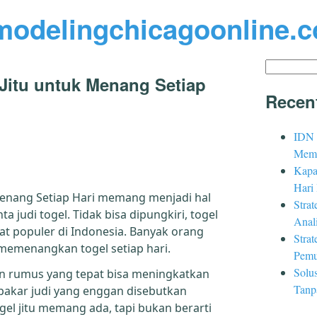
modelingchicagoonline.
Search
Jitu untuk Menang Setiap
for:
Recen
IDN 
Memu
Kapa
Hari 
Menang Setiap Hari memang menjadi hal
Stra
a judi togel. Tidak bisa dipungkiri, togel
Anal
 populer di Indonesia. Banyak orang
Stra
memenangkan togel setiap hari.
Pemu
Solu
n rumus yang tepat bisa meningkatkan
Tanp
akar judi yang enggan disebutkan
l jitu memang ada, tapi bukan berarti