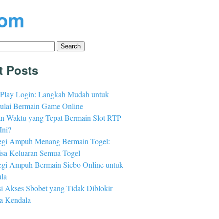
com
t Posts
Play Login: Langkah Mudah untuk
lai Bermain Game Online
n Waktu yang Tepat Bermain Slot RTP
Ini?
tegi Ampuh Menang Bermain Togel:
isa Keluaran Semua Togel
tegi Ampuh Bermain Sicbo Online untuk
la
si Akses Sbobet yang Tidak Diblokir
a Kendala