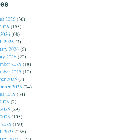
ves
st 2026
(30)
 2026
(155)
 2026
(68)
h 2026
(3)
uary 2026
(6)
ary 2026
(20)
mber 2025
(18)
mber 2025
(10)
ber 2025
(3)
ember 2025
(24)
st 2025
(34)
 2025
(2)
 2025
(29)
2025
(105)
l 2025
(150)
h 2025
(156)
uary 2025
(120)