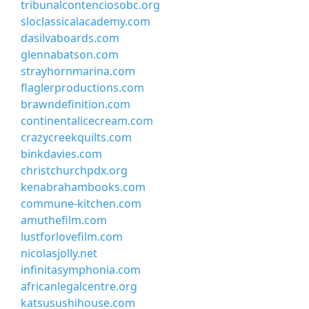
tribunalcontenciosobc.org
sloclassicalacademy.com
dasilvaboards.com
glennabatson.com
strayhornmarina.com
flaglerproductions.com
brawndefinition.com
continentalicecream.com
crazycreekquilts.com
binkdavies.com
christchurchpdx.org
kenabrahambooks.com
commune-kitchen.com
amuthefilm.com
lustforlovefilm.com
nicolasjolly.net
infinitasymphonia.com
africanlegalcentre.org
katsusushihouse.com