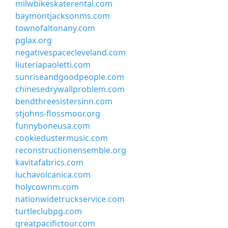
milwbikeskaterental.com
baymontjacksonms.com
townofaltonany.com
pglax.org
negativespacecleveland.com
liuteriapaoletti.com
sunriseandgoodpeople.com
chinesedrywallproblem.com
bendthreesistersinn.com
stjohns-flossmoor.org
funnyboneusa.com
cookiedustermusic.com
reconstructionensemble.org
kavitafabrics.com
luchavolcanica.com
holycownm.com
nationwidetruckservice.com
turtleclubpg.com
greatpacifictour.com