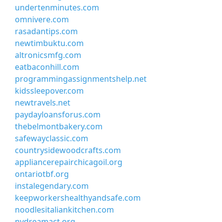
undertenminutes.com
omnivere.com
rasadantips.com
newtimbuktu.com
altronicsmfg.com
eatbaconhill.com
programmingassignmentshelp.net
kidssleepover.com
newtravels.net
paydayloansforus.com
thebelmontbakery.com
safewayclassic.com
countrysidewoodcrafts.com
appliancerepairchicagoil.org
ontariotbf.org
instalegendary.com
keepworkershealthyandsafe.com
noodlesitaliankitchen.com
nydreamact.org