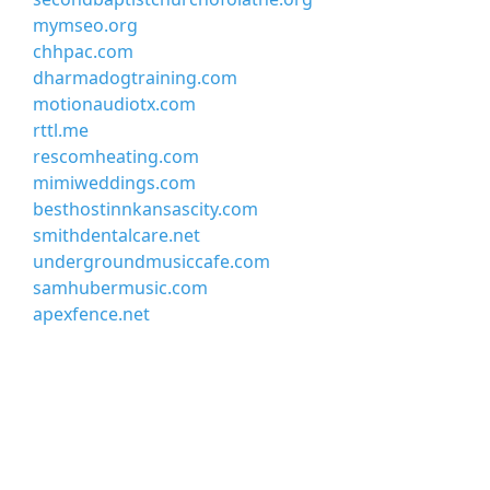
mymseo.org
chhpac.com
dharmadogtraining.com
motionaudiotx.com
rttl.me
rescomheating.com
mimiweddings.com
besthostinnkansascity.com
smithdentalcare.net
undergroundmusiccafe.com
samhubermusic.com
apexfence.net