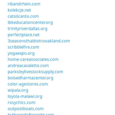
ribandrhein.com
kolekcje.net
catolicanto.com
lbkeducationcenter.org
trinityriverdallas.org
perfectplace.net
3seasonsthaibistrooakland.com
scribblefire.com
yogaexpo.org
home-careassociates.com
andreacavaletto.com
parksleylivestocksupply.com
boisedharmacenter.org
color-agestores.com
wipala.org
loyola-malawi.org
rosychicc.com
outpostboats.com
bytheendoftonight.com