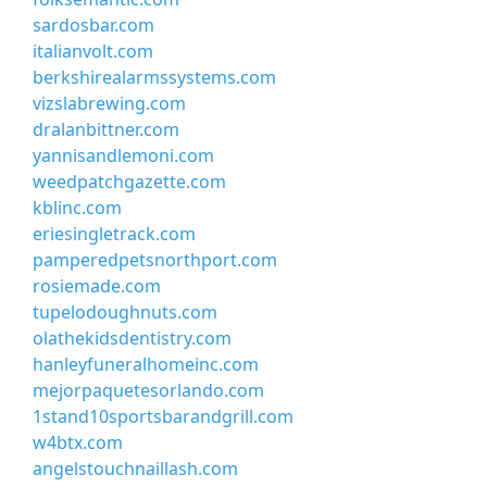
sardosbar.com
italianvolt.com
berkshirealarmssystems.com
vizslabrewing.com
dralanbittner.com
yannisandlemoni.com
weedpatchgazette.com
kblinc.com
eriesingletrack.com
pamperedpetsnorthport.com
rosiemade.com
tupelodoughnuts.com
olathekidsdentistry.com
hanleyfuneralhomeinc.com
mejorpaquetesorlando.com
1stand10sportsbarandgrill.com
w4btx.com
angelstouchnaillash.com