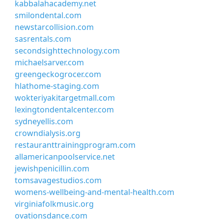
kabbalahacademy.net
smilondental.com
newstarcollision.com
sasrentals.com
secondsighttechnology.com
michaelsarver.com
greengeckogrocer.com
hlathome-staging.com
wokteriyakitargetmall.com
lexingtondentalcenter.com
sydneyellis.com
crowndialysis.org
restauranttrainingprogram.com
allamericanpoolservice.net
jewishpenicillin.com
tomsavagestudios.com
womens-wellbeing-and-mental-health.com
virginiafolkmusic.org
ovationsdance.com