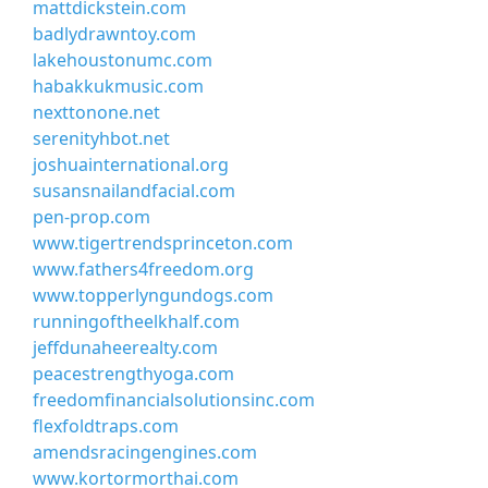
mattdickstein.com
badlydrawntoy.com
lakehoustonumc.com
habakkukmusic.com
nexttonone.net
serenityhbot.net
joshuainternational.org
susansnailandfacial.com
pen-prop.com
www.tigertrendsprinceton.com
www.fathers4freedom.org
www.topperlyngundogs.com
runningoftheelkhalf.com
jeffdunaheerealty.com
peacestrengthyoga.com
freedomfinancialsolutionsinc.com
flexfoldtraps.com
amendsracingengines.com
www.kortormorthai.com