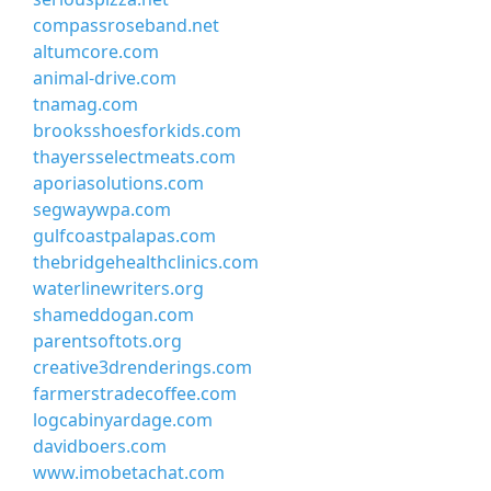
compassroseband.net
altumcore.com
animal-drive.com
tnamag.com
brooksshoesforkids.com
thayersselectmeats.com
aporiasolutions.com
segwaywpa.com
gulfcoastpalapas.com
thebridgehealthclinics.com
waterlinewriters.org
shameddogan.com
parentsoftots.org
creative3drenderings.com
farmerstradecoffee.com
logcabinyardage.com
davidboers.com
www.imobetachat.com