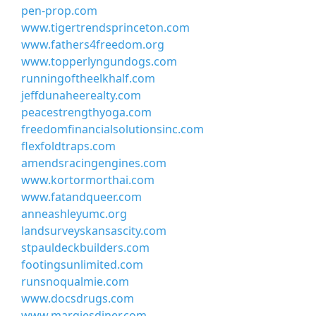
pen-prop.com
www.tigertrendsprinceton.com
www.fathers4freedom.org
www.topperlyngundogs.com
runningoftheelkhalf.com
jeffdunaheerealty.com
peacestrengthyoga.com
freedomfinancialsolutionsinc.com
flexfoldtraps.com
amendsracingengines.com
www.kortormorthai.com
www.fatandqueer.com
anneashleyumc.org
landsurveyskansascity.com
stpauldeckbuilders.com
footingsunlimited.com
runsnoqualmie.com
www.docsdrugs.com
www.margiesdiner.com