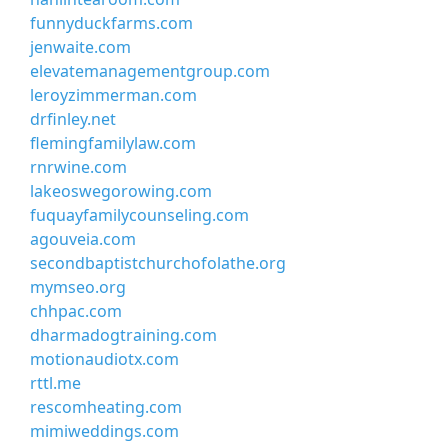
funnyduckfarms.com
jenwaite.com
elevatemanagementgroup.com
leroyzimmerman.com
drfinley.net
flemingfamilylaw.com
rnrwine.com
lakeoswegorowing.com
fuquayfamilycounseling.com
agouveia.com
secondbaptistchurchofolathe.org
mymseo.org
chhpac.com
dharmadogtraining.com
motionaudiotx.com
rttl.me
rescomheating.com
mimiweddings.com