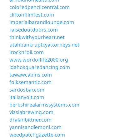
coloredpencilcentral.com
cliftonfilmfest.com
imperialbarandlounge.com
raisedoutdoors.com
thinkwithyourheart.net
utahbankruptcyattorneys.net
irocknroll.com
www.wordoflife2000.org
idahosquaredancing.com
tawawcabins.com
folksemantic.com
sardosbar.com
italianvolt.com
berkshirealarmssystems.com
vizslabrewing.com
dralanbittner.com
yannisandlemoni.com
weedpatchgazette.com