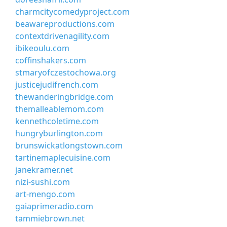
charmcitycomedyproject.com
beawareproductions.com
contextdrivenagility.com
ibikeoulu.com
coffinshakers.com
stmaryofczestochowa.org
justicejudifrench.com
thewanderingbridge.com
themalleablemom.com
kennethcoletime.com
hungryburlington.com
brunswickatlongstown.com
tartinemaplecuisine.com
janekramer.net
nizi-sushi.com
art-mengo.com
gaiaprimeradio.com
tammiebrown.net