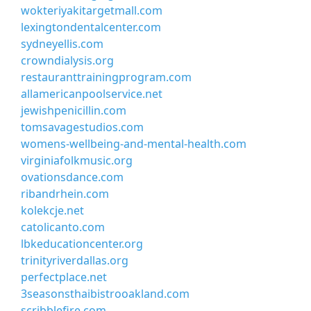
wokteriyakitargetmall.com
lexingtondentalcenter.com
sydneyellis.com
crowndialysis.org
restauranttrainingprogram.com
allamericanpoolservice.net
jewishpenicillin.com
tomsavagestudios.com
womens-wellbeing-and-mental-health.com
virginiafolkmusic.org
ovationsdance.com
ribandrhein.com
kolekcje.net
catolicanto.com
lbkeducationcenter.org
trinityriverdallas.org
perfectplace.net
3seasonsthaibistrooakland.com
scribblefire.com