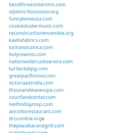
bendthreesistersinn.com
stjohns-flossmoor.org
funnyboneusa.com
cookiedustermusic.com
reconstructionensemble.org
kavitafabrics.com
luchavolcanica.com
holycownm.com
nationwidetruckservice.com
turtleclubpg.com
greatpacifictour.com
victoriaestrella.com
thousandwavesspa.com
courtlandcenter.com
neilfindlaymsp.com
avicollisrestaurant.com
drcconline.org
v
theplacebarandgrill.com
waterburyrx.com