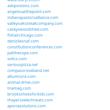
advpoolsinc.com
angelosatthepoint.com
indianapastorsalliance.com
valleyoakssteakcompany.com
caseyswoodshed.com
fixhairchicago.com
denizliesnaf.com
constitutionconferences.com
patthecope.com
svitcs.com
seriouspizza.net
compassroseband.net
altumcore.com
animal-drive.com
tnamag.com
brooksshoesforkids.com
thayersselectmeats.com
aporiasolutions.com