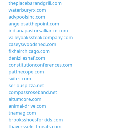
theplacebarandgrill.com
waterburyrx.com
advpoolsinc.com
angelosatthepoint.com
indianapastorsalliance.com
valleyoakssteakcompany.com
caseyswoodshed.com
fixhairchicago.com
denizliesnaf.com
constitutionconferences.com
patthecope.com
svitcs.com
seriouspizza.net
compassroseband.net
altumcore.com
animal-drive.com
tnamag.com
brooksshoesforkids.com
thayersselectmeats.com