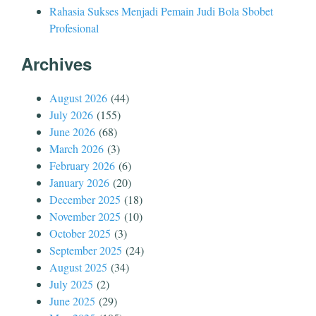
Rahasia Sukses Menjadi Pemain Judi Bola Sbobet
Profesional
Archives
August 2026
(44)
July 2026
(155)
June 2026
(68)
March 2026
(3)
February 2026
(6)
January 2026
(20)
December 2025
(18)
November 2025
(10)
October 2025
(3)
September 2025
(24)
August 2025
(34)
July 2025
(2)
June 2025
(29)