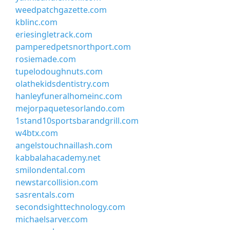
weedpatchgazette.com
kblinc.com
eriesingletrack.com
pamperedpetsnorthport.com
rosiemade.com
tupelodoughnuts.com
olathekidsdentistry.com
hanleyfuneralhomeinc.com
mejorpaquetesorlando.com
1stand10sportsbarandgrill.com
w4btx.com
angelstouchnaillash.com
kabbalahacademy.net
smilondental.com
newstarcollision.com
sasrentals.com
secondsighttechnology.com
michaelsarver.com