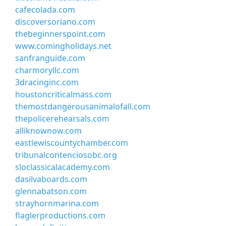
cafecolada.com
discoversoriano.com
thebeginnerspoint.com
www.comingholidays.net
sanfranguide.com
charmoryllc.com
3dracinginc.com
houstoncriticalmass.com
themostdangerousanimalofall.com
thepolicerehearsals.com
alliknownow.com
eastlewiscountychamber.com
tribunalcontenciosobc.org
sloclassicalacademy.com
dasilvaboards.com
glennabatson.com
strayhornmarina.com
flaglerproductions.com