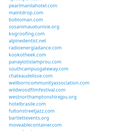
pearlmanilahotel.com
maintdrop.com
bobtoman.com
sosanimauxtunisie.org
kogroofing.com
alpinedentist.net
radioenergiadance.com
kookotheek.com
panayiotislamprou.com
southcampusgateway.com
chateaudelisse.com
wellborncommunityassociation.com
wildwoodfilmfestival.com
westnorthamptonshirejpu.org
hotelbrasile.com
fultonstreetjazz.com
bartlettevents.org
moveablecontainer.com