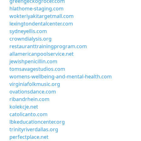
greengeckogrocer.com
hlathome-staging.com
wokteriyakitargetmall.com
lexingtondentalcenter.com
sydneyellis.com
crowndialysis.org
restauranttrainingprogram.com
allamericanpoolservice.net
jewishpenicillin.com
tomsavagestudios.com
womens-wellbeing-and-mental-health.com
virginiafolkmusic.org
ovationsdance.com
ribandrhein.com
kolekcje.net
catolicanto.com
lbkeducationcenter.org
trinityriverdallas.org
perfectplace.net