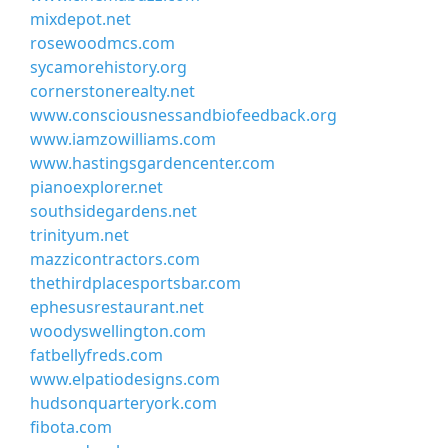
mixdepot.net
rosewoodmcs.com
sycamorehistory.org
cornerstonerealty.net
www.consciousnessandbiofeedback.org
www.iamzowilliams.com
www.hastingsgardencenter.com
pianoexplorer.net
southsidegardens.net
trinityum.net
mazzicontractors.com
thethirdplacesportsbar.com
ephesusrestaurant.net
woodyswellington.com
fatbellyfreds.com
www.elpatiodesigns.com
hudsonquarteryork.com
fibota.com