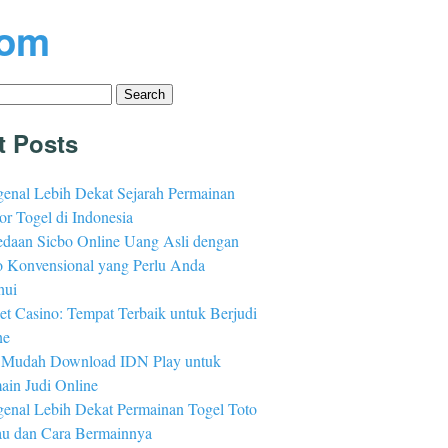
com
t Posts
enal Lebih Dekat Sejarah Permainan
r Togel di Indonesia
edaan Sicbo Online Uang Asli dengan
o Konvensional yang Perlu Anda
hui
et Casino: Tempat Terbaik untuk Berjudi
ne
 Mudah Download IDN Play untuk
ain Judi Online
enal Lebih Dekat Permainan Togel Toto
u dan Cara Bermainnya