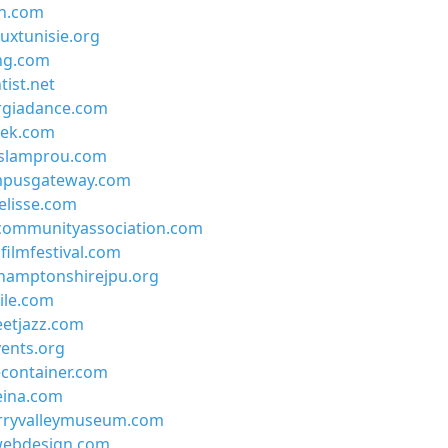
n.com
uxtunisie.org
ng.com
tist.net
rgiadance.com
ek.com
islamprou.com
mpusgateway.com
elisse.com
communityassociation.com
ilmfestival.com
hamptonshirejpu.org
ile.com
eetjazz.com
vents.org
container.com
eina.com
ryvalleymuseum.com
webdesign.com