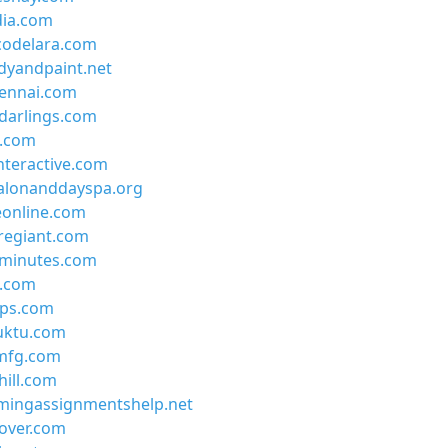
dia.com
codelara.com
dyandpaint.net
hennai.com
darlings.com
s.com
nteractive.com
salonanddayspa.org
eonline.com
regiant.com
minutes.com
.com
ips.com
uktu.com
smfg.com
ill.com
ingassignmentshelp.net
pover.com