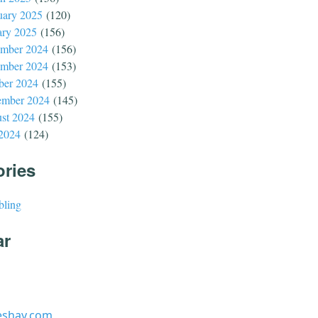
uary 2025
(120)
ary 2025
(156)
mber 2024
(156)
mber 2024
(153)
ber 2024
(155)
ember 2024
(145)
st 2024
(155)
 2024
(124)
ories
ling
ar
reshay.com