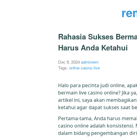
re
Rahasia Sukses Berma
Harus Anda Ketahui
Dec 8, 2024
adminrem
Tags:
online casino live
Halo para pecinta judi online, a
bermain live casino online? Jika y
artikel ini, saya akan membagikan
ketahui agar dapat sukses saat be
Pertama-tama, Anda harus memah
casino online adalah konsistensi
dalam bidang pengembangan diri,