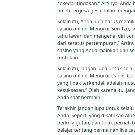
sekedar tindakan.” Artinya, Anda
boleh tergesa-gesa dalam menga
Selain itu, Anda juga harus memilik
casino online. Menurut Sun Tzu, seo
tahu lawan dan mengenal diri send
dari seratus pertempuran.” Arti
casino yang Anda mainkan dan sel
tentukan.
Selain itu, jangan lupa untuk sel
casino online. Menurut Daniel Go
yang tidak terkendali adalah mu
kesuksesan.” Oleh karena itu, ja
Anda saat bermain.
Terakhir, jangan lupa untuk selal
Anda. Seperti yang dikatakan Albe
berkelanjutan, dan tidak pernah b
belajar tentang permainan live c