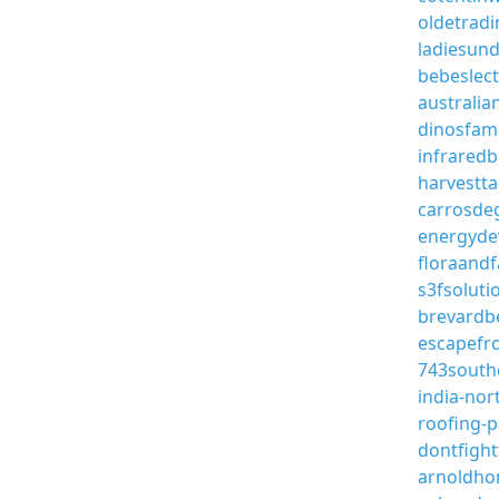
oldetrad
ladiesund
bebeslec
australia
dinosfami
infraredb
harvestt
carrosde
energyde
floraand
s3fsoluti
brevard
escapefr
743south
india-nor
roofing-
dontfigh
arnoldho