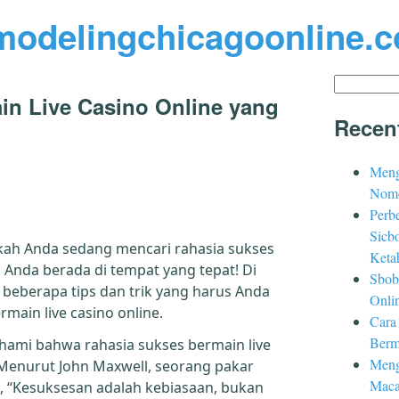
modelingchicagoonline.
Search
in Live Casino Online yang
for:
Recen
Meng
Nomo
Perb
Sicb
pakah Anda sedang mencari rahasia sukses
Keta
a, Anda berada di tempat yang tepat! Di
Sbob
 beberapa tips dan trik yang harus Anda
Onli
rmain live casino online.
Cara
Berm
ami bahwa rahasia sukses bermain live
Meng
. Menurut John Maxwell, seorang pakar
Maca
 “Kesuksesan adalah kebiasaan, bukan