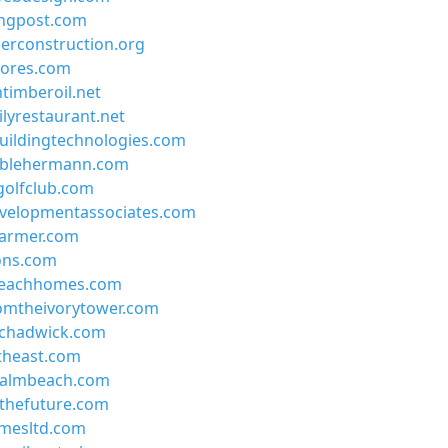
ingpost.com
erconstruction.org
tores.com
ntimberoil.net
lyrestaurant.net
uildingtechnologies.com
ablehermann.com
golfclub.com
velopmentassociates.com
farmer.com
ons.com
beachhomes.com
omtheivorytower.com
chadwick.com
theast.com
palmbeach.com
tthefuture.com
mesltd.com