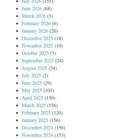
July 2026
(155)
June 2026
(68)
March 2026
(3)
February 2026
(6)
January 2026
(20)
December 2025
(18)
November 2025
(10)
October 2025
(3)
September 2025
(24)
August 2025
(34)
July 2025
(2)
June 2025
(29)
May 2025
(105)
April 2025
(150)
March 2025
(156)
February 2025
(120)
January 2025
(156)
December 2024
(156)
November 2024
(153)