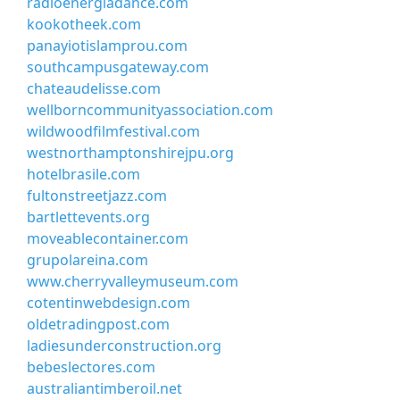
radioenergiadance.com
kookotheek.com
panayiotislamprou.com
southcampusgateway.com
chateaudelisse.com
wellborncommunityassociation.com
wildwoodfilmfestival.com
westnorthamptonshirejpu.org
hotelbrasile.com
fultonstreetjazz.com
bartlettevents.org
moveablecontainer.com
grupolareina.com
www.cherryvalleymuseum.com
cotentinwebdesign.com
oldetradingpost.com
ladiesunderconstruction.org
bebeslectores.com
australiantimberoil.net