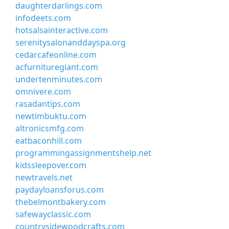
daughterdarlings.com
infodeets.com
hotsalsainteractive.com
serenitysalonanddayspa.org
cedarcafeonline.com
acfurnituregiant.com
undertenminutes.com
omnivere.com
rasadantips.com
newtimbuktu.com
altronicsmfg.com
eatbaconhill.com
programmingassignmentshelp.net
kidssleepover.com
newtravels.net
paydayloansforus.com
thebelmontbakery.com
safewayclassic.com
countrysidewoodcrafts.com