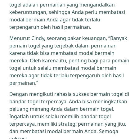
togel adalah permainan yang mengandalkan
keberuntungan, sehingga Anda perlu membatasi
modal bermain Anda agar tidak terlalu
terpengaruh oleh hasil permainan.
Menurut Cindy, seorang pakar keuangan, “Banyak
pemain togel yang terjebak dalam permainan
karena tidak bisa membatasi modal bermain
mereka. Oleh karena itu, penting bagi para pemain
togel untuk selalu membatasi modal bermain
mereka agar tidak terlalu terpengaruh oleh hasil
permainan.”
Dengan mengikuti rahasia sukses bermain togel di
bandar togel terpercaya, Anda bisa meningkatkan
peluang menang Anda dalam bermain togel.
Ingatlah untuk selalu memilih bandar togel
terpercaya, memiliki strategi permainan yang jitu,
dan membatasi modal bermain Anda. Semoga
sukses!