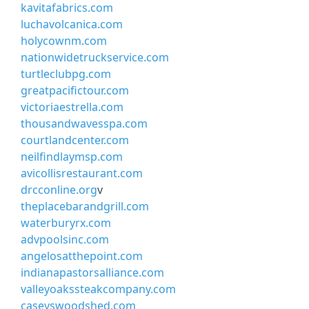
kavitafabrics.com
luchavolcanica.com
holycownm.com
nationwidetruckservice.com
turtleclubpg.com
greatpacifictour.com
victoriaestrella.com
thousandwavesspa.com
courtlandcenter.com
neilfindlaymsp.com
avicollisrestaurant.com
drcconline.org
v
theplacebarandgrill.com
waterburyrx.com
advpoolsinc.com
angelosatthepoint.com
indianapastorsalliance.com
valleyoakssteakcompany.com
caseyswoodshed.com