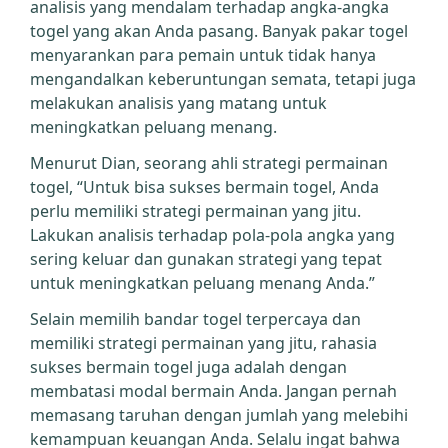
analisis yang mendalam terhadap angka-angka
togel yang akan Anda pasang. Banyak pakar togel
menyarankan para pemain untuk tidak hanya
mengandalkan keberuntungan semata, tetapi juga
melakukan analisis yang matang untuk
meningkatkan peluang menang.
Menurut Dian, seorang ahli strategi permainan
togel, “Untuk bisa sukses bermain togel, Anda
perlu memiliki strategi permainan yang jitu.
Lakukan analisis terhadap pola-pola angka yang
sering keluar dan gunakan strategi yang tepat
untuk meningkatkan peluang menang Anda.”
Selain memilih bandar togel terpercaya dan
memiliki strategi permainan yang jitu, rahasia
sukses bermain togel juga adalah dengan
membatasi modal bermain Anda. Jangan pernah
memasang taruhan dengan jumlah yang melebihi
kemampuan keuangan Anda. Selalu ingat bahwa