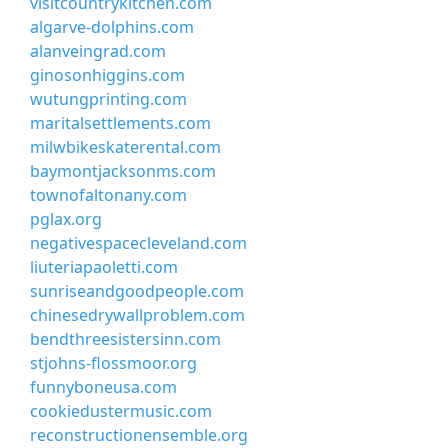
visitcountrykitchen.com
algarve-dolphins.com
alanveingrad.com
ginosonhiggins.com
wutungprinting.com
maritalsettlements.com
milwbikeskaterental.com
baymontjacksonms.com
townofaltonany.com
pglax.org
negativespacecleveland.com
liuteriapaoletti.com
sunriseandgoodpeople.com
chinesedrywallproblem.com
bendthreesistersinn.com
stjohns-flossmoor.org
funnyboneusa.com
cookiedustermusic.com
reconstructionensemble.org