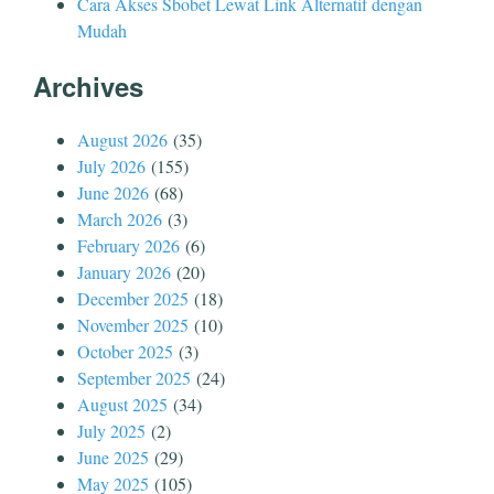
Cara Akses Sbobet Lewat Link Alternatif dengan
Mudah
Archives
August 2026
(35)
July 2026
(155)
June 2026
(68)
March 2026
(3)
February 2026
(6)
January 2026
(20)
December 2025
(18)
November 2025
(10)
October 2025
(3)
September 2025
(24)
August 2025
(34)
July 2025
(2)
June 2025
(29)
May 2025
(105)