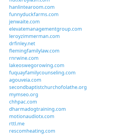
hanlintearoom.com
funnyduckfarms.com
jenwaite.com
elevatemanagementgroup.com
leroyzimmerman.com
drfinley.net
flemingfamilylaw.com
rnrwine.com
lakeoswegorowing.com
fuquayfamilycounseling.com
agouveia.com
secondbaptistchurchofolathe.org
mymseo.org
chhpac.com
dharmadogtraining.com
motionaudiotx.com
rttl.me
rescomheating.com