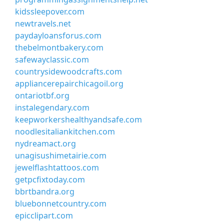
kidssleepover.com
newtravels.net
paydayloansforus.com
thebelmontbakery.com
safewayclassic.com
countrysidewoodcrafts.com
appliancerepairchicagoil.org
ontariotbf.org
instalegendary.com
keepworkershealthyandsafe.com
noodlesitaliankitchen.com
nydreamact.org
unagisushimetairie.com
jewelflashtattoos.com
getpcfixtoday.com
bbrtbandra.org
bluebonnetcountry.com
epicclipart.com