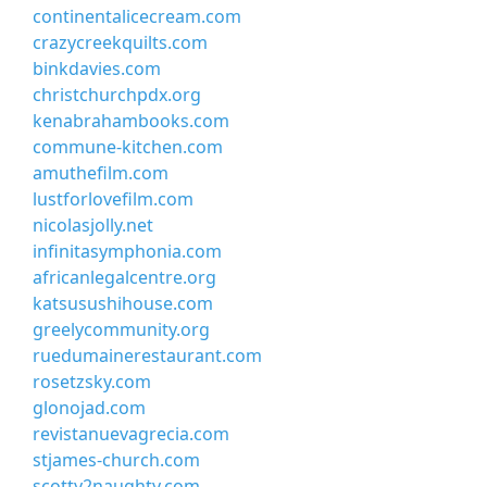
continentalicecream.com
crazycreekquilts.com
binkdavies.com
christchurchpdx.org
kenabrahambooks.com
commune-kitchen.com
amuthefilm.com
lustforlovefilm.com
nicolasjolly.net
infinitasymphonia.com
africanlegalcentre.org
katsusushihouse.com
greelycommunity.org
ruedumainerestaurant.com
rosetzsky.com
glonojad.com
revistanuevagrecia.com
stjames-church.com
scotty2naughty.com