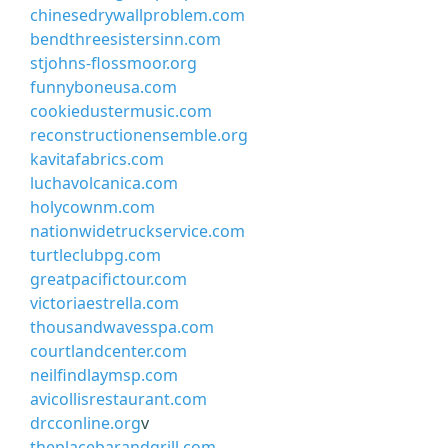
chinesedrywallproblem.com
bendthreesistersinn.com
stjohns-flossmoor.org
funnyboneusa.com
cookiedustermusic.com
reconstructionensemble.org
kavitafabrics.com
luchavolcanica.com
holycownm.com
nationwidetruckservice.com
turtleclubpg.com
greatpacifictour.com
victoriaestrella.com
thousandwavesspa.com
courtlandcenter.com
neilfindlaymsp.com
avicollisrestaurant.com
drcconline.org
v
theplacebarandgrill.com