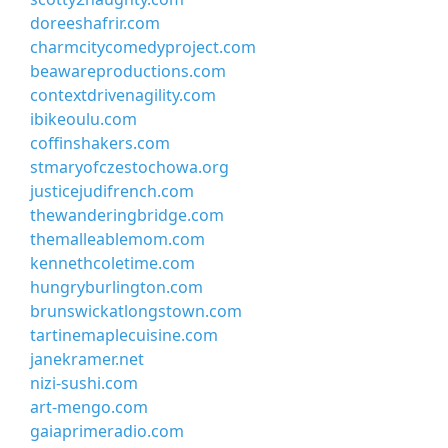
doreeshafrir.com
charmcitycomedyproject.com
beawareproductions.com
contextdrivenagility.com
ibikeoulu.com
coffinshakers.com
stmaryofczestochowa.org
justicejudifrench.com
thewanderingbridge.com
themalleablemom.com
kennethcoletime.com
hungryburlington.com
brunswickatlongstown.com
tartinemaplecuisine.com
janekramer.net
nizi-sushi.com
art-mengo.com
gaiaprimeradio.com