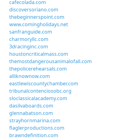
cafecolada.com
discoversoriano.com
thebeginnerspoint.com
www.comingholidays.net
sanfranguide.com
charmoryllc.com
3dracinginc.com
houstoncriticalmass.com
themostdangerousanimalofall.com
thepolicerehearsals.com
alliknownow.com
eastlewiscountychamber.com
tribunalcontenciosobc.org
sloclassicalacademy.com
dasilvaboards.com
glennabatson.com
strayhornmarina.com
flaglerproductions.com
brawndefinition.com