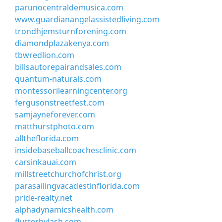
parunocentraldemusica.com
www.guardianangelassistedliving.com
trondhjemsturnforening.com
diamondplazakenya.com
tbwredlion.com
billsautorepairandsales.com
quantum-naturals.com
montessorilearningcenter.org
fergusonstreetfest.com
samjayneforever.com
matthurstphoto.com
alltheflorida.com
insidebaseballcoachesclinic.com
carsinkauai.com
millstreetchurchofchrist.org
parasailingvacadestinflorida.com
pride-realty.net
alphadynamicshealth.com
flutterbylash.com