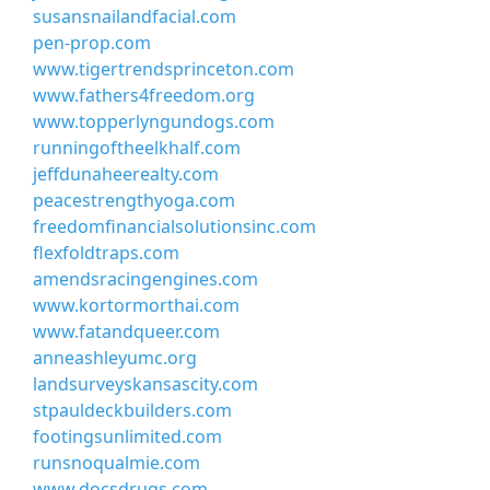
susansnailandfacial.com
pen-prop.com
www.tigertrendsprinceton.com
www.fathers4freedom.org
www.topperlyngundogs.com
runningoftheelkhalf.com
jeffdunaheerealty.com
peacestrengthyoga.com
freedomfinancialsolutionsinc.com
flexfoldtraps.com
amendsracingengines.com
www.kortormorthai.com
www.fatandqueer.com
anneashleyumc.org
landsurveyskansascity.com
stpauldeckbuilders.com
footingsunlimited.com
runsnoqualmie.com
www.docsdrugs.com