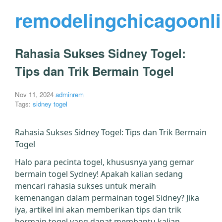
remodelingchicagoonl
Rahasia Sukses Sidney Togel:
Tips dan Trik Bermain Togel
Nov 11, 2024
adminrem
Tags:
sidney togel
Rahasia Sukses Sidney Togel: Tips dan Trik Bermain
Togel
Halo para pecinta togel, khususnya yang gemar
bermain togel Sydney! Apakah kalian sedang
mencari rahasia sukses untuk meraih
kemenangan dalam permainan togel Sidney? Jika
iya, artikel ini akan memberikan tips dan trik
bermain togel yang dapat membantu kalian