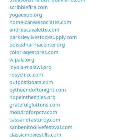
scribblefire.com
yogaexpo.org
home-careassociates.com
andreacavaletto.com
parksleylivestocksupply.com
boisedharmacenter.org
color-agestores.com
wipala.org
loyola-malawi.org
rosychicc.com
outpostboats.com
bytheendoftonight.com
hopeinthecities.org
gratefulgluttons.com
mobdroforpctv.com
cassandrasturdy.com
sanbenitoolivefestival.com
classicmoviestills.com