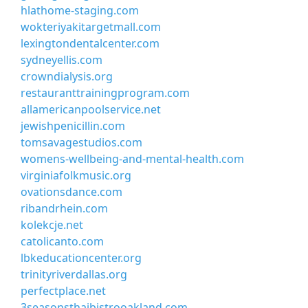
hlathome-staging.com
wokteriyakitargetmall.com
lexingtondentalcenter.com
sydneyellis.com
crowndialysis.org
restauranttrainingprogram.com
allamericanpoolservice.net
jewishpenicillin.com
tomsavagestudios.com
womens-wellbeing-and-mental-health.com
virginiafolkmusic.org
ovationsdance.com
ribandrhein.com
kolekcje.net
catolicanto.com
lbkeducationcenter.org
trinityriverdallas.org
perfectplace.net
3seasonsthaibistrooakland.com