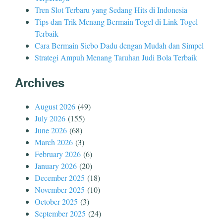
Tren Slot Terbaru yang Sedang Hits di Indonesia
Tips dan Trik Menang Bermain Togel di Link Togel
Terbaik
Cara Bermain Sicbo Dadu dengan Mudah dan Simpel
Strategi Ampuh Menang Taruhan Judi Bola Terbaik
Archives
August 2026
(49)
July 2026
(155)
June 2026
(68)
March 2026
(3)
February 2026
(6)
January 2026
(20)
December 2025
(18)
November 2025
(10)
October 2025
(3)
September 2025
(24)