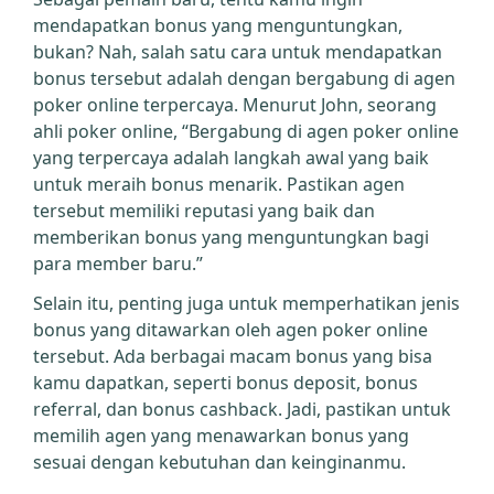
mendapatkan bonus yang menguntungkan,
bukan? Nah, salah satu cara untuk mendapatkan
bonus tersebut adalah dengan bergabung di agen
poker online terpercaya. Menurut John, seorang
ahli poker online, “Bergabung di agen poker online
yang terpercaya adalah langkah awal yang baik
untuk meraih bonus menarik. Pastikan agen
tersebut memiliki reputasi yang baik dan
memberikan bonus yang menguntungkan bagi
para member baru.”
Selain itu, penting juga untuk memperhatikan jenis
bonus yang ditawarkan oleh agen poker online
tersebut. Ada berbagai macam bonus yang bisa
kamu dapatkan, seperti bonus deposit, bonus
referral, dan bonus cashback. Jadi, pastikan untuk
memilih agen yang menawarkan bonus yang
sesuai dengan kebutuhan dan keinginanmu.