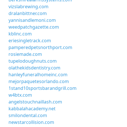
vizslabrewing.com
dralanbittner.com
yannisandlemoni.com
weedpatchgazette.com
kblinc.com
eriesingletrack.com
pamperedpetsnorthport.com
rosiemade.com
tupelodoughnuts.com
olathekidsdentistry.com
hanleyfuneralhomeinc.com
mejorpaquetesorlando.com
1stand10sportsbarandgrill.com
w4btx.com
angelstouchnaillash.com
kabbalahacademy.net
smilondental.com
newstarcollision.com