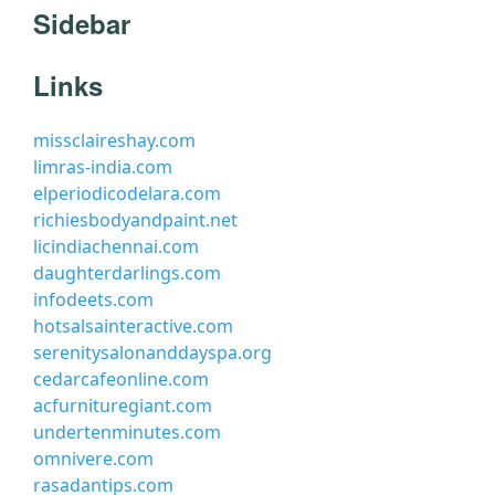
Sidebar
Links
missclaireshay.com
limras-india.com
elperiodicodelara.com
richiesbodyandpaint.net
licindiachennai.com
daughterdarlings.com
infodeets.com
hotsalsainteractive.com
serenitysalonanddayspa.org
cedarcafeonline.com
acfurnituregiant.com
undertenminutes.com
omnivere.com
rasadantips.com