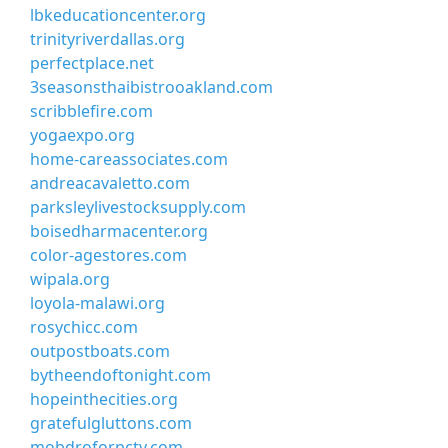
lbkeducationcenter.org
trinityriverdallas.org
perfectplace.net
3seasonsthaibistrooakland.com
scribblefire.com
yogaexpo.org
home-careassociates.com
andreacavaletto.com
parksleylivestocksupply.com
boisedharmacenter.org
color-agestores.com
wipala.org
loyola-malawi.org
rosychicc.com
outpostboats.com
bytheendoftonight.com
hopeinthecities.org
gratefulgluttons.com
mobdroforpctv.com