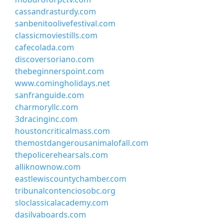
cassandrasturdy.com
sanbenitoolivefestival.com
classicmoviestills.com
cafecolada.com
discoversoriano.com
thebeginnerspoint.com
www.comingholidays.net
sanfranguide.com
charmoryllc.com
3dracinginc.com
houstoncriticalmass.com
themostdangerousanimalofall.com
thepolicerehearsals.com
alliknownow.com
eastlewiscountychamber.com
tribunalcontenciosobc.org
sloclassicalacademy.com
dasilvaboards.com