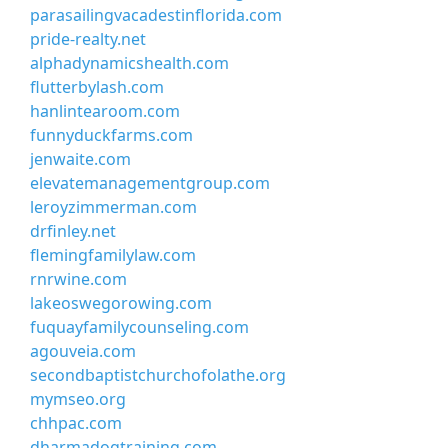
parasailingvacadestinflorida.com
pride-realty.net
alphadynamicshealth.com
flutterbylash.com
hanlintearoom.com
funnyduckfarms.com
jenwaite.com
elevatemanagementgroup.com
leroyzimmerman.com
drfinley.net
flemingfamilylaw.com
rnrwine.com
lakeoswegorowing.com
fuquayfamilycounseling.com
agouveia.com
secondbaptistchurchofolathe.org
mymseo.org
chhpac.com
dharmadogtraining.com