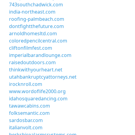
743southchadwick.com
india-northeast.com
roofing-palmbeach.com
dontfightthefuture.com
arnoldhomesltd.com
coloredpencilcentral.com
cliftonfilmfest.com
imperialbarandlounge.com
raisedoutdoors.com
thinkwithyourheart.net
utahbankruptcyattorneys.net
irocknroll.com
www.wordoflife2000.org
idahosquaredancing.com
tawawcabins.com
folksemantic.com
sardosbar.com
italianvolt.com
berkshirealarmssystems.com