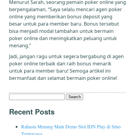
Menurut Sarah, seorang pemain poker online yang
berpengalaman, “Saya selalu mencari agen poker
online yang memberikan bonus deposit yang
besar untuk para member baru. Bonus tersebut
bisa menjadi modal tambahan untuk bermain
poker online dan meningkatkan peluang untuk
menang.”
Jadi, jangan ragu untuk segera bergabung di agen
poker online terbaik dan raih bonus menarik
untuk para member baru! Semoga artikel ini
bermanfaat dan selamat bermain poker online!
Search
for:
Recent Posts
Rahasia Menang Main Demo Slot IDN Play di Situs
Terpercaya