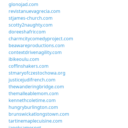
glonojad.com
revistanuevagrecia.com
stjames-church.com
scotty2naughty.com
doreeshafrir.com
charmcitycomedyproject.com
beawareproductions.com
contextdrivenagility.com
ibikeoulu.com
coffinshakers.com
stmaryofczestochowa.org
justicejudifrench.com
thewanderingbridge.com
themalleablemom.com
kennethcoletime.com
hungryburlington.com
brunswickatlongstown.com
tartinemaplecuisine.com
janekramer.net