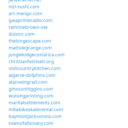
nizi-sushi.com
art-mengo.com
gaiaprimeradio.com
tammiebrown.net
dutonc.com
thelongescape.com
mattolegrange.com
junglelodgecostarica.com
christianfestivals.org
visitcountrykitchen.com
algarve-dolphins.com
alanveingrad.com
ginosonhiggins.com
wutungprinting.com
maritalsettlements.com
milwbikeskaterental.com
baymontjacksonms.com
townofaltonany.com