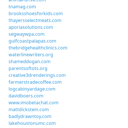
tnamag.com
brooksshoesforkids.com
thayersselectmeats.com
aporiasolutions.com
segwaywpa.com
gulfcoastpalapas.com
thebridgehealthclinics.com
waterlinewriters.org
shameddogan.com
parentsoftots.org
creative3drenderings.com
farmerstradecoffee.com
logcabinyardage.com
davidboers.com
www.imobetachat.com
mattdickstein.com
badlydrawntoy.com
lakehoustonumc.com