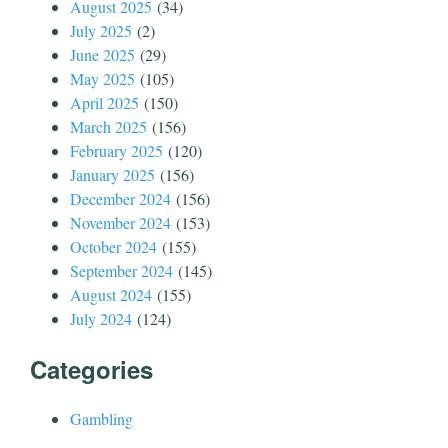
August 2025
(34)
July 2025
(2)
June 2025
(29)
May 2025
(105)
April 2025
(150)
March 2025
(156)
February 2025
(120)
January 2025
(156)
December 2024
(156)
November 2024
(153)
October 2024
(155)
September 2024
(145)
August 2024
(155)
July 2024
(124)
Categories
Gambling