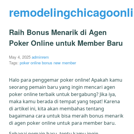
remodelingchicagoonl
Raih Bonus Menarik di Agen
Poker Online untuk Member Baru
May 4, 2025
adminrem
Tags:
poker online bonus new member
Halo para penggemar poker online! Apakah kamu
seorang pemain baru yang ingin mencari agen
poker online terbaik untuk bergabung? Jika iya,
maka kamu berada di tempat yang tepat! Karena
di artikel ini, kita akan membahas tentang
bagaimana cara untuk bisa meraih bonus menarik
di agen poker online untuk para member baru.
Sebagai pemain baru, tentu kamu ingin