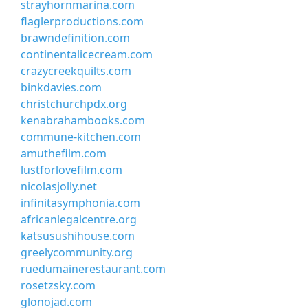
strayhornmarina.com
flaglerproductions.com
brawndefinition.com
continentalicecream.com
crazycreekquilts.com
binkdavies.com
christchurchpdx.org
kenabrahambooks.com
commune-kitchen.com
amuthefilm.com
lustforlovefilm.com
nicolasjolly.net
infinitasymphonia.com
africanlegalcentre.org
katsusushihouse.com
greelycommunity.org
ruedumainerestaurant.com
rosetzsky.com
glonojad.com