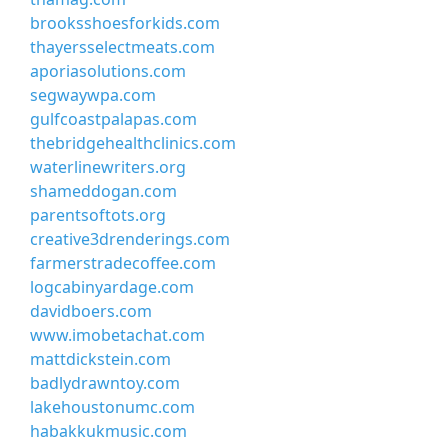
brooksshoesforkids.com
thayersselectmeats.com
aporiasolutions.com
segwaywpa.com
gulfcoastpalapas.com
thebridgehealthclinics.com
waterlinewriters.org
shameddogan.com
parentsoftots.org
creative3drenderings.com
farmerstradecoffee.com
logcabinyardage.com
davidboers.com
www.imobetachat.com
mattdickstein.com
badlydrawntoy.com
lakehoustonumc.com
habakkukmusic.com