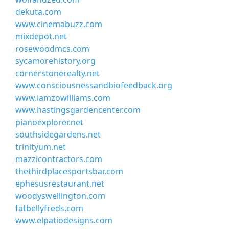
dekuta.com
www.cinemabuzz.com
mixdepot.net
rosewoodmcs.com
sycamorehistory.org
cornerstonerealty.net
www.consciousnessandbiofeedback.org
www.iamzowilliams.com
www.hastingsgardencenter.com
pianoexplorer.net
southsidegardens.net
trinityum.net
mazzicontractors.com
thethirdplacesportsbar.com
ephesusrestaurant.net
woodyswellington.com
fatbellyfreds.com
www.elpatiodesigns.com