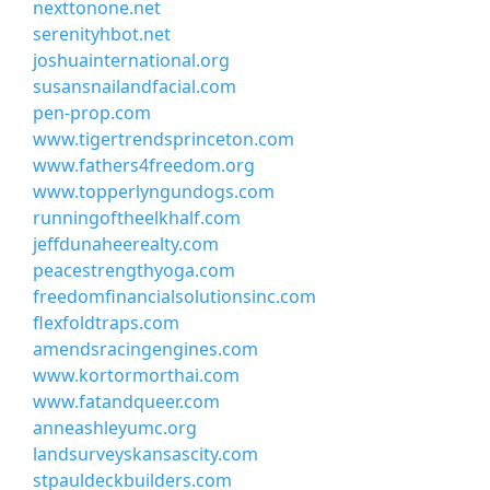
nexttonone.net
serenityhbot.net
joshuainternational.org
susansnailandfacial.com
pen-prop.com
www.tigertrendsprinceton.com
www.fathers4freedom.org
www.topperlyngundogs.com
runningoftheelkhalf.com
jeffdunaheerealty.com
peacestrengthyoga.com
freedomfinancialsolutionsinc.com
flexfoldtraps.com
amendsracingengines.com
www.kortormorthai.com
www.fatandqueer.com
anneashleyumc.org
landsurveyskansascity.com
stpauldeckbuilders.com