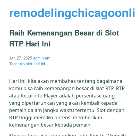
remodelingchicagoonl
Raih Kemenangan Besar di Slot
RTP Hari Ini
Jan 27, 2025
adminrem
Tags:
rtp slot hari ini
Hari ini, kita akan membahas tentang bagaimana
kamu bisa raih kemenangan besar di slot RTP. RTP
atau Return to Player adalah persentase uang
yang dipertaruhkan yang akan kembali kepada
pemain dalam jangka waktu tertentu. Slot dengan
RTP tinggi memiliki potensi memberikan
kemenangan besar kepada pemain.
Menurut pakar kasino online, John Smith, “Memilih