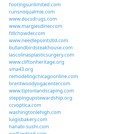
footingsunlimited.com
runsnoqualmie.com
www.docsdrugs.com
www.margiesdiner.com
fdlchowder.com
www.needlepointsltd.com
bullandbirdsteakhouse.com
lascolinasplasticsurgery.com
www.cliftonheritage.org
sma43.org
remodelingchicagoonline.com
brentwoodyogacenter.com
www.tiptonlandscaping.com
steppingupstewardship.org
ccvoptica.com
washingtonlehigh.com
luigisbakery.com
hanabi-sushi.com
wolfandzed.com