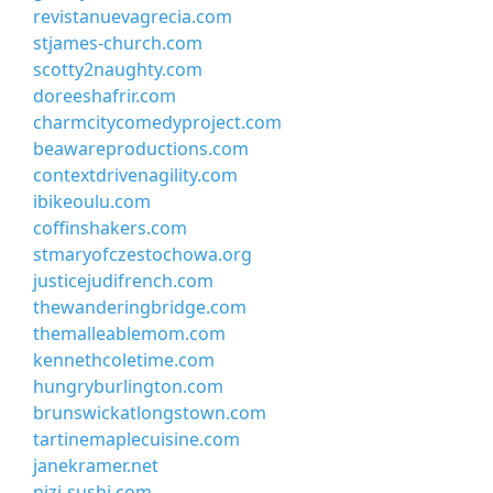
revistanuevagrecia.com
stjames-church.com
scotty2naughty.com
doreeshafrir.com
charmcitycomedyproject.com
beawareproductions.com
contextdrivenagility.com
ibikeoulu.com
coffinshakers.com
stmaryofczestochowa.org
justicejudifrench.com
thewanderingbridge.com
themalleablemom.com
kennethcoletime.com
hungryburlington.com
brunswickatlongstown.com
tartinemaplecuisine.com
janekramer.net
nizi-sushi.com