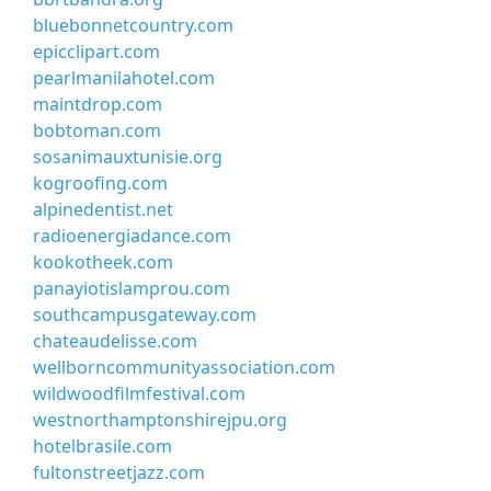
bluebonnetcountry.com
epicclipart.com
pearlmanilahotel.com
maintdrop.com
bobtoman.com
sosanimauxtunisie.org
kogroofing.com
alpinedentist.net
radioenergiadance.com
kookotheek.com
panayiotislamprou.com
southcampusgateway.com
chateaudelisse.com
wellborncommunityassociation.com
wildwoodfilmfestival.com
westnorthamptonshirejpu.org
hotelbrasile.com
fultonstreetjazz.com