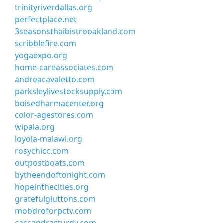
trinityriverdallas.org
perfectplace.net
3seasonsthaibistrooakland.com
scribblefire.com
yogaexpo.org
home-careassociates.com
andreacavaletto.com
parksleylivestocksupply.com
boisedharmacenter.org
color-agestores.com
wipala.org
loyola-malawi.org
rosychicc.com
outpostboats.com
bytheendoftonight.com
hopeinthecities.org
gratefulgluttons.com
mobdroforpctv.com
cassandrasturdy.com