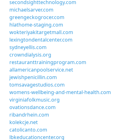
secondsighttechnology.com
michaelsarver.com
greengeckogrocer.com
hlathome-staging.com
wokteriyakitargetmall.com
lexingtondentalcenter.com
sydneyellis.com
crowndialysis.org
restauranttrainingprogram.com
allamericanpoolservice.net
jewishpenicillin.com
tomsavagestudios.com
womens-wellbeing-and-mental-health.com
virginiafolkmusic.org
ovationsdance.com
ribandrhein.com
kolekcje.net
catolicanto.com
lbkeducationcenter.org