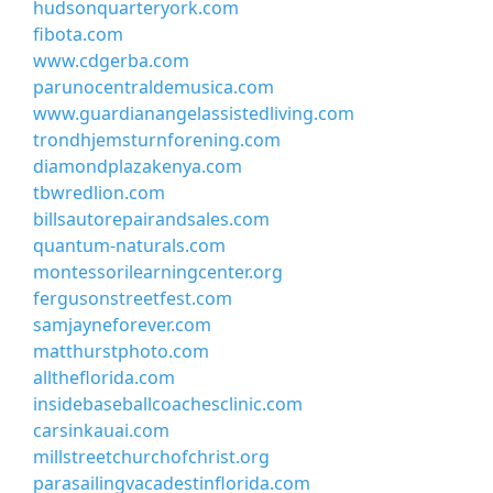
hudsonquarteryork.com
fibota.com
www.cdgerba.com
parunocentraldemusica.com
www.guardianangelassistedliving.com
trondhjemsturnforening.com
diamondplazakenya.com
tbwredlion.com
billsautorepairandsales.com
quantum-naturals.com
montessorilearningcenter.org
fergusonstreetfest.com
samjayneforever.com
matthurstphoto.com
alltheflorida.com
insidebaseballcoachesclinic.com
carsinkauai.com
millstreetchurchofchrist.org
parasailingvacadestinflorida.com