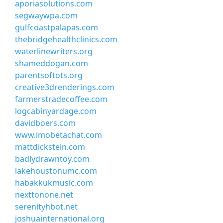
aporiasolutions.com
segwaywpa.com
gulfcoastpalapas.com
thebridgehealthclinics.com
waterlinewriters.org
shameddogan.com
parentsoftots.org
creative3drenderings.com
farmerstradecoffee.com
logcabinyardage.com
davidboers.com
www.imobetachat.com
mattdickstein.com
badlydrawntoy.com
lakehoustonumc.com
habakkukmusic.com
nexttonone.net
serenityhbot.net
joshuainternational.org