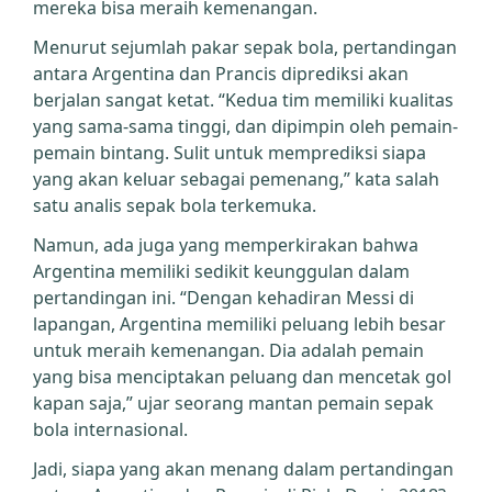
mereka bisa meraih kemenangan.
Menurut sejumlah pakar sepak bola, pertandingan
antara Argentina dan Prancis diprediksi akan
berjalan sangat ketat. “Kedua tim memiliki kualitas
yang sama-sama tinggi, dan dipimpin oleh pemain-
pemain bintang. Sulit untuk memprediksi siapa
yang akan keluar sebagai pemenang,” kata salah
satu analis sepak bola terkemuka.
Namun, ada juga yang memperkirakan bahwa
Argentina memiliki sedikit keunggulan dalam
pertandingan ini. “Dengan kehadiran Messi di
lapangan, Argentina memiliki peluang lebih besar
untuk meraih kemenangan. Dia adalah pemain
yang bisa menciptakan peluang dan mencetak gol
kapan saja,” ujar seorang mantan pemain sepak
bola internasional.
Jadi, siapa yang akan menang dalam pertandingan