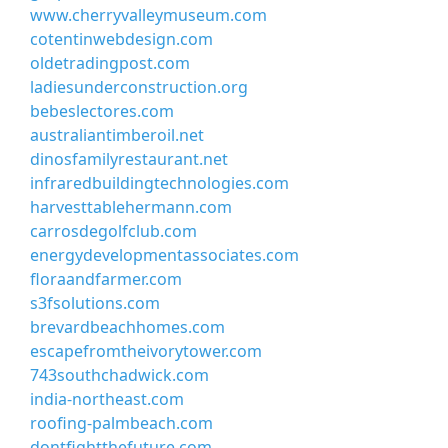
www.cherryvalleymuseum.com
cotentinwebdesign.com
oldetradingpost.com
ladiesunderconstruction.org
bebeslectores.com
australiantimberoil.net
dinosfamilyrestaurant.net
infraredbuildingtechnologies.com
harvesttablehermann.com
carrosdegolfclub.com
energydevelopmentassociates.com
floraandfarmer.com
s3fsolutions.com
brevardbeachhomes.com
escapefromtheivorytower.com
743southchadwick.com
india-northeast.com
roofing-palmbeach.com
dontfightthefuture.com