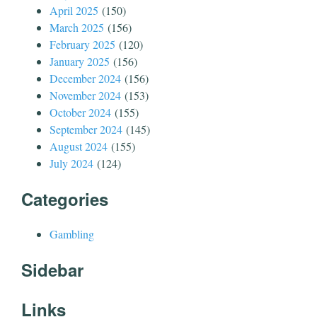
April 2025
(150)
March 2025
(156)
February 2025
(120)
January 2025
(156)
December 2024
(156)
November 2024
(153)
October 2024
(155)
September 2024
(145)
August 2024
(155)
July 2024
(124)
Categories
Gambling
Sidebar
Links