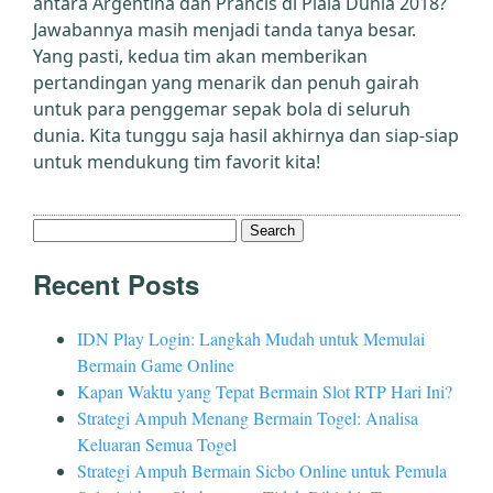
antara Argentina dan Prancis di Piala Dunia 2018?
Jawabannya masih menjadi tanda tanya besar.
Yang pasti, kedua tim akan memberikan
pertandingan yang menarik dan penuh gairah
untuk para penggemar sepak bola di seluruh
dunia. Kita tunggu saja hasil akhirnya dan siap-siap
untuk mendukung tim favorit kita!
Search
for:
Recent Posts
IDN Play Login: Langkah Mudah untuk Memulai
Bermain Game Online
Kapan Waktu yang Tepat Bermain Slot RTP Hari Ini?
Strategi Ampuh Menang Bermain Togel: Analisa
Keluaran Semua Togel
Strategi Ampuh Bermain Sicbo Online untuk Pemula