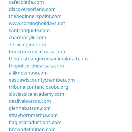
cafecolada.com
discoversoriano.com
thebeginnerspoint.com
www.comingholidays.net
sanfranguide.com
charmoryllc.com
3dracinginc.com
houstoncriticalmass.com
themostdangerousanimalofall.com
thepolicerehearsals.com
alliknownow.com
eastlewiscountychamber.com
tribunalcontenciosobc.org
sloclassicalacademy.com
dasilvaboards.com
glennabatson.com
strayhornmarina.com
flaglerproductions.com
brawndefinition.com