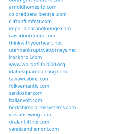
arnoldhomesltd.com
coloredpencilcentral.com
cliftonfilmfest.com
imperialbarandlounge.com
raisedoutdoors.com
thinkwithyourheart.net
utahbankruptcyattorneys.net
irocknroll.com
www.wordoflife2000.org
idahosquaredancing.com
tawawcabins.com
folksemantic.com
sardosbar.com
italianvolt.com
berkshirealarmssystems.com
vizslabrewing.com
dralanbittner.com
yannisandlemoni.com