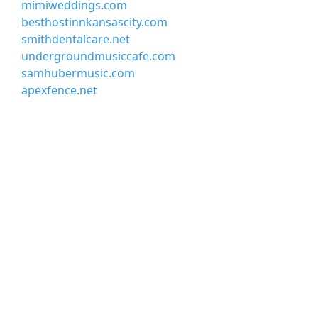
mimiweddings.com
besthostinnkansascity.com
smithdentalcare.net
undergroundmusiccafe.com
samhubermusic.com
apexfence.net