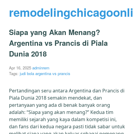
remodelingchicagoonl
Siapa yang Akan Menang?
Argentina vs Prancis di Piala
Dunia 2018
Apr 16, 2025
adminrem
Tags:
judi bola argentina vs prancis
Pertandingan seru antara Argentina dan Prancis di
Piala Dunia 2018 semakin mendekat, dan
pertanyaan yang ada di benak banyak orang
adalah: “Siapa yang akan menang?” Kedua tim
memiliki sejarah yang kaya dalam kompetisi ini,
dan fans dari kedua negara pasti tidak sabar untuk
melihat siapa yang akan keluar sebagai pemenang.