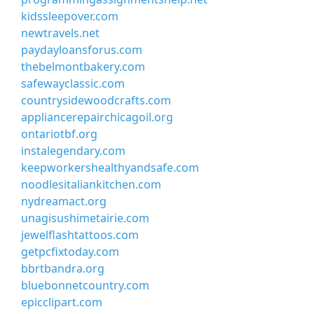
kidssleepover.com
newtravels.net
paydayloansforus.com
thebelmontbakery.com
safewayclassic.com
countrysidewoodcrafts.com
appliancerepairchicagoil.org
ontariotbf.org
instalegendary.com
keepworkershealthyandsafe.com
noodlesitaliankitchen.com
nydreamact.org
unagisushimetairie.com
jewelflashtattoos.com
getpcfixtoday.com
bbrtbandra.org
bluebonnetcountry.com
epicclipart.com