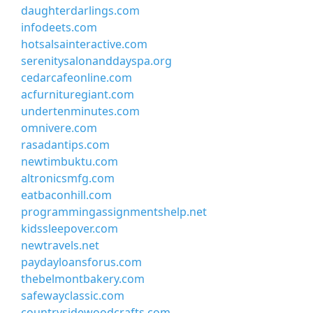
daughterdarlings.com
infodeets.com
hotsalsainteractive.com
serenitysalonanddayspa.org
cedarcafeonline.com
acfurnituregiant.com
undertenminutes.com
omnivere.com
rasadantips.com
newtimbuktu.com
altronicsmfg.com
eatbaconhill.com
programmingassignmentshelp.net
kidssleepover.com
newtravels.net
paydayloansforus.com
thebelmontbakery.com
safewayclassic.com
countrysidewoodcrafts.com