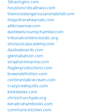
3dracinginc.com
houstoncriticalmass.com
themostdangerousanimalofall.com
thepolicerehearsals.com
alliknownow.com
eastlewiscountychamber.com
tribunalcontenciosobc.org
sloclassicalacademy.com
dasilvaboards.com
glennabatson.com
strayhornmarina.com
flaglerproductions.com
brawndefinition.com
continentalicecream.com
crazycreekquilts.com
binkdavies.com
christchurchpdx.org
kenabrahambooks.com
commune-kitchen.com