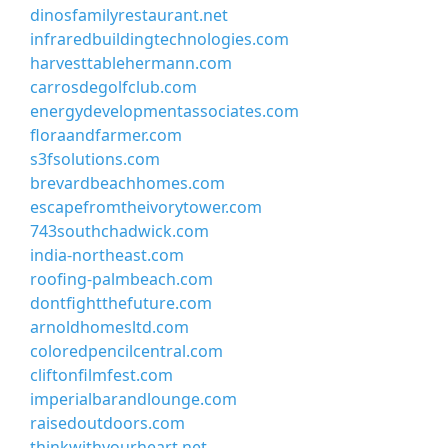
dinosfamilyrestaurant.net
infraredbuildingtechnologies.com
harvesttablehermann.com
carrosdegolfclub.com
energydevelopmentassociates.com
floraandfarmer.com
s3fsolutions.com
brevardbeachhomes.com
escapefromtheivorytower.com
743southchadwick.com
india-northeast.com
roofing-palmbeach.com
dontfightthefuture.com
arnoldhomesltd.com
coloredpencilcentral.com
cliftonfilmfest.com
imperialbarandlounge.com
raisedoutdoors.com
thinkwithyourheart.net