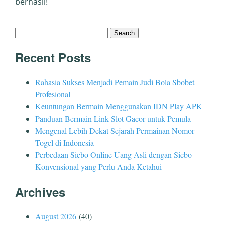
berhasil!
Search
for:
Recent Posts
Rahasia Sukses Menjadi Pemain Judi Bola Sbobet
Profesional
Keuntungan Bermain Menggunakan IDN Play APK
Panduan Bermain Link Slot Gacor untuk Pemula
Mengenal Lebih Dekat Sejarah Permainan Nomor
Togel di Indonesia
Perbedaan Sicbo Online Uang Asli dengan Sicbo
Konvensional yang Perlu Anda Ketahui
Archives
August 2026
(40)