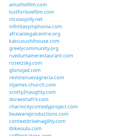
amuthefilm.com
lustforlovefilm.com
nicolasjolly.net
infinitasymphonia.com
africanlegalcentre.org
katsusushihouse.com
greelycommunity.org
ruedumainerestaurant.com
rosetzsky.com
glonojad.com
revistanuevagrecia.com
stjames-church.com
scotty2naughty.com
doreeshafrir.com
charmcitycomedyproject.com
beawareproductions.com
contextdrivenagility.com
ibikeoulu.com
coffinshakers.com