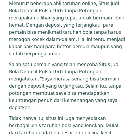
Menurut beberapa ahli taruhan online, Situs Judi
Bola Deposit Pulsa 10rb Tanpa Potongan
merupakan pilihan yang tepat untuk bermain lebih
hemat. Dengan deposit yang terjangkau, para
pemain bisa menikmati taruhan bola tanpa harus
merogoh kocek dalam-dalam. Hal ini tentu menjadi
kabar baik bagi para bettor pemula maupun yang
sudah berpengalaman.
Salah satu pemain yang telah mencoba Situs Judi
Bola Deposit Pulsa 10rb Tanpa Potongan
mengatakan, “Saya merasa senang bisa bermain
dengan deposit yang terjangkau. Selain itu, tanpa
potongan membuat saya bisa mendapatkan
keuntungan penuh dari kemenangan yang saya
dapatkan.”
Tidak hanya itu, situs ini juga menyediakan
berbagai jenis taruhan bola yang lengkap. Mulai
dari taruhan pada liga besar hingga liga kecil,