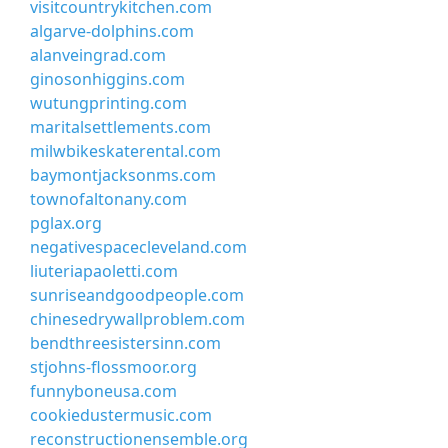
visitcountrykitchen.com
algarve-dolphins.com
alanveingrad.com
ginosonhiggins.com
wutungprinting.com
maritalsettlements.com
milwbikeskaterental.com
baymontjacksonms.com
townofaltonany.com
pglax.org
negativespacecleveland.com
liuteriapaoletti.com
sunriseandgoodpeople.com
chinesedrywallproblem.com
bendthreesistersinn.com
stjohns-flossmoor.org
funnyboneusa.com
cookiedustermusic.com
reconstructionensemble.org