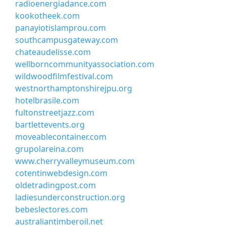
radioenergiadance.com
kookotheek.com
panayiotislamprou.com
southcampusgateway.com
chateaudelisse.com
wellborncommunityassociation.com
wildwoodfilmfestival.com
westnorthamptonshirejpu.org
hotelbrasile.com
fultonstreetjazz.com
bartlettevents.org
moveablecontainer.com
grupolareina.com
www.cherryvalleymuseum.com
cotentinwebdesign.com
oldetradingpost.com
ladiesunderconstruction.org
bebeslectores.com
australiantimberoil.net