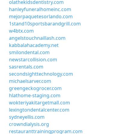
olathekidsdentistry.com
hanleyfuneralhomeinc.com
mejorpaquetesorlando.com
1stand10sportsbarandgrill.com
w4btx.com
angelstouchnaillash.com
kabbalahacademy.net
smilondental.com
newstarcollision.com
sasrentals.com
secondsighttechnology.com
michaelsarver.com
greengeckogrocer.com
hlathome-staging.com
wokteriyakitargetmall.com
lexingtondentalcenter.com
sydneyellis.com
crowndialysis.org
restauranttrainingprogram.com