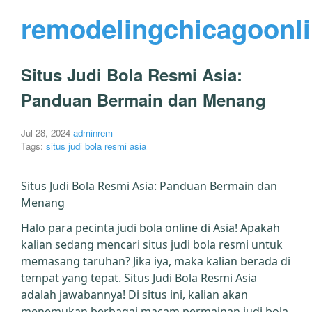
remodelingchicagoonl
Situs Judi Bola Resmi Asia:
Panduan Bermain dan Menang
Jul 28, 2024
adminrem
Tags:
situs judi bola resmi asia
Situs Judi Bola Resmi Asia: Panduan Bermain dan
Menang
Halo para pecinta judi bola online di Asia! Apakah
kalian sedang mencari situs judi bola resmi untuk
memasang taruhan? Jika iya, maka kalian berada di
tempat yang tepat. Situs Judi Bola Resmi Asia
adalah jawabannya! Di situs ini, kalian akan
menemukan berbagai macam permainan judi bola