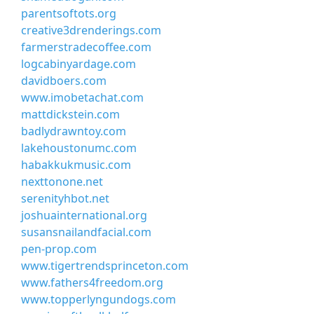
parentsoftots.org
creative3drenderings.com
farmerstradecoffee.com
logcabinyardage.com
davidboers.com
www.imobetachat.com
mattdickstein.com
badlydrawntoy.com
lakehoustonumc.com
habakkukmusic.com
nexttonone.net
serenityhbot.net
joshuainternational.org
susansnailandfacial.com
pen-prop.com
www.tigertrendsprinceton.com
www.fathers4freedom.org
www.topperlyngundogs.com