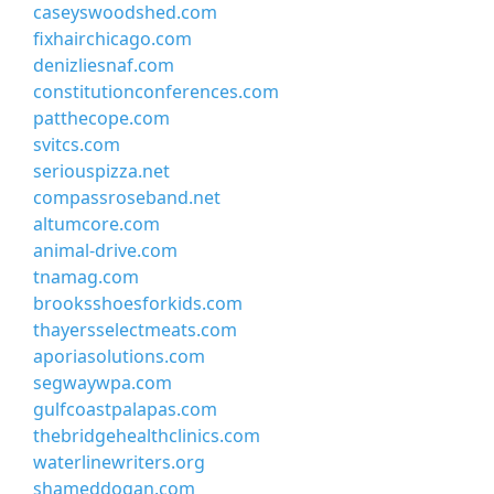
caseyswoodshed.com
fixhairchicago.com
denizliesnaf.com
constitutionconferences.com
patthecope.com
svitcs.com
seriouspizza.net
compassroseband.net
altumcore.com
animal-drive.com
tnamag.com
brooksshoesforkids.com
thayersselectmeats.com
aporiasolutions.com
segwaywpa.com
gulfcoastpalapas.com
thebridgehealthclinics.com
waterlinewriters.org
shameddogan.com