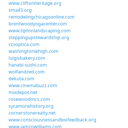
www.cliftonheritage.org
sma43.org
remodelingchicagoonline.com
brentwoodyogacenter.com
www.tiptonlandscaping.com
steppingupstewardship.org
ccvoptica.com
washingtonlehigh.com
luigisbakery.com
hanabi-sushi.com
wolfandzed.com
dekuta.com
www.cinemabuzz.com
mixdepot.net
rosewoodmcs.com
sycamorehistory.org
cornerstonerealty.net
www.consciousnessandbiofeedback.org
www.iamzowilliams.com