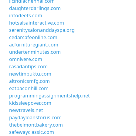
licindiachennai.com
daughterdarlings.com
infodeets.com
hotsalsainteractive.com
serenitysalonanddayspa.org
cedarcafeonline.com
acfurnituregiant.com
undertenminutes.com
omnivere.com
rasadantips.com
newtimbuktu.com
altronicsmfg.com
eatbaconhill.com
programmingassignmentshelp.net
kidssleepover.com
newtravels.net
paydayloansforus.com
thebelmontbakery.com
safewayclassic.com