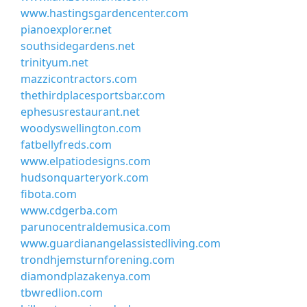
www.hastingsgardencenter.com
pianoexplorer.net
southsidegardens.net
trinityum.net
mazzicontractors.com
thethirdplacesportsbar.com
ephesusrestaurant.net
woodyswellington.com
fatbellyfreds.com
www.elpatiodesigns.com
hudsonquarteryork.com
fibota.com
www.cdgerba.com
parunocentraldemusica.com
www.guardianangelassistedliving.com
trondhjemsturnforening.com
diamondplazakenya.com
tbwredlion.com