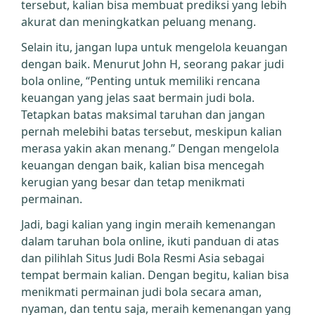
tersebut, kalian bisa membuat prediksi yang lebih
akurat dan meningkatkan peluang menang.
Selain itu, jangan lupa untuk mengelola keuangan
dengan baik. Menurut John H, seorang pakar judi
bola online, “Penting untuk memiliki rencana
keuangan yang jelas saat bermain judi bola.
Tetapkan batas maksimal taruhan dan jangan
pernah melebihi batas tersebut, meskipun kalian
merasa yakin akan menang.” Dengan mengelola
keuangan dengan baik, kalian bisa mencegah
kerugian yang besar dan tetap menikmati
permainan.
Jadi, bagi kalian yang ingin meraih kemenangan
dalam taruhan bola online, ikuti panduan di atas
dan pilihlah Situs Judi Bola Resmi Asia sebagai
tempat bermain kalian. Dengan begitu, kalian bisa
menikmati permainan judi bola secara aman,
nyaman, dan tentu saja, meraih kemenangan yang