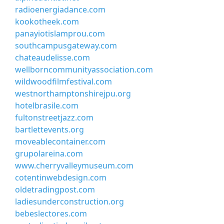
radioenergiadance.com
kookotheek.com
panayiotislamprou.com
southcampusgateway.com
chateaudelisse.com
wellborncommunityassociation.com
wildwoodfilmfestival.com
westnorthamptonshirejpu.org
hotelbrasile.com
fultonstreetjazz.com
bartlettevents.org
moveablecontainer.com
grupolareina.com
www.cherryvalleymuseum.com
cotentinwebdesign.com
oldetradingpost.com
ladiesunderconstruction.org
bebeslectores.com