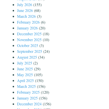
July 2026
(155)
June 2026
(68)
March 2026
(3)
February 2026
(6)
January 2026
(20)
December 2025
(18)
November 2025
(10)
October 2025
(3)
September 2025
(24)
August 2025
(34)
July 2025
(2)
June 2025
(29)
May 2025
(105)
April 2025
(150)
March 2025
(156)
February 2025
(120)
January 2025
(156)
December 2024
(156)