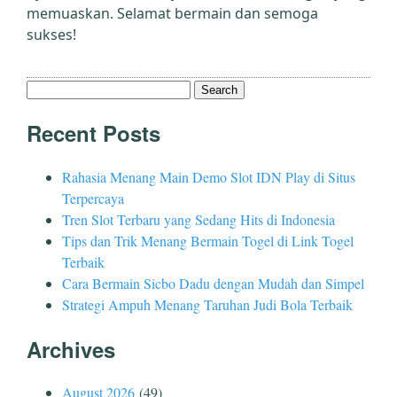
memuaskan. Selamat bermain dan semoga
sukses!
Search
for:
Recent Posts
Rahasia Menang Main Demo Slot IDN Play di Situs
Terpercaya
Tren Slot Terbaru yang Sedang Hits di Indonesia
Tips dan Trik Menang Bermain Togel di Link Togel
Terbaik
Cara Bermain Sicbo Dadu dengan Mudah dan Simpel
Strategi Ampuh Menang Taruhan Judi Bola Terbaik
Archives
August 2026
(49)