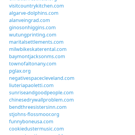
visitcountrykitchen.com
algarve-dolphins.com
alanveingrad.com
ginosonhiggins.com
wutungprinting.com
maritalsettlements.com
milwbikeskaterental.com
baymontjacksonms.com
townofaltonany.com
pglax.org
negativespacecleveland.com
liuteriapaoletti.com
sunriseandgoodpeople.com
chinesedrywallproblem.com
bendthreesistersinn.com
stjohns-flossmoor.org
funnyboneusa.com
cookiedustermusic.com