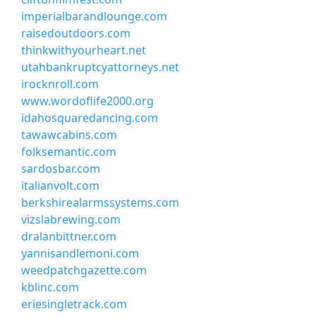
imperialbarandlounge.com
raisedoutdoors.com
thinkwithyourheart.net
utahbankruptcyattorneys.net
irocknroll.com
www.wordoflife2000.org
idahosquaredancing.com
tawawcabins.com
folksemantic.com
sardosbar.com
italianvolt.com
berkshirealarmssystems.com
vizslabrewing.com
dralanbittner.com
yannisandlemoni.com
weedpatchgazette.com
kblinc.com
eriesingletrack.com