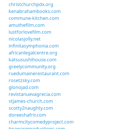
christchurchpdx.org
kenabrahambooks.com
commune-kitchen.com
amuthefilm.com
lustforlovefilm.com
nicolasjolly.net
infinitasymphonia.com
africanlegalcentre.org
katsusushihouse.com
greelycommunity.org
ruedumainerestaurant.com
rosetzsky.com
glonojad.com
revistanuevagrecia.com
stjames-church.com
scotty2naughty.com
doreeshafrir.com
charmcitycomedyproject.com
beawareproductions.com