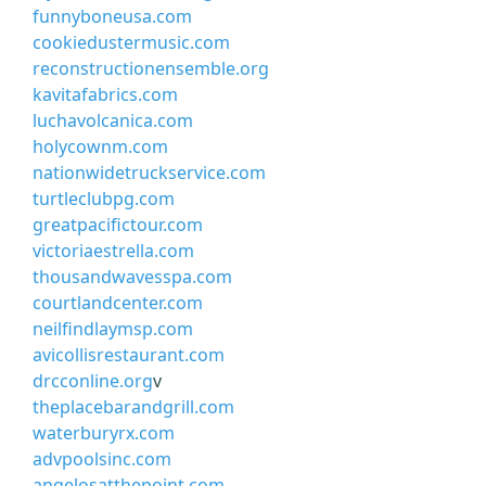
funnyboneusa.com
cookiedustermusic.com
reconstructionensemble.org
kavitafabrics.com
luchavolcanica.com
holycownm.com
nationwidetruckservice.com
turtleclubpg.com
greatpacifictour.com
victoriaestrella.com
thousandwavesspa.com
courtlandcenter.com
neilfindlaymsp.com
avicollisrestaurant.com
drcconline.org
v
theplacebarandgrill.com
waterburyrx.com
advpoolsinc.com
angelosatthepoint.com