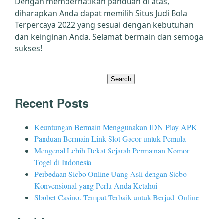
Dengan memperhatikan panduan di atas,
diharapkan Anda dapat memilih Situs Judi Bola
Terpercaya 2022 yang sesuai dengan kebutuhan
dan keinginan Anda. Selamat bermain dan semoga
sukses!
Search
for:
Recent Posts
Keuntungan Bermain Menggunakan IDN Play APK
Panduan Bermain Link Slot Gacor untuk Pemula
Mengenal Lebih Dekat Sejarah Permainan Nomor
Togel di Indonesia
Perbedaan Sicbo Online Uang Asli dengan Sicbo
Konvensional yang Perlu Anda Ketahui
Sbobet Casino: Tempat Terbaik untuk Berjudi Online