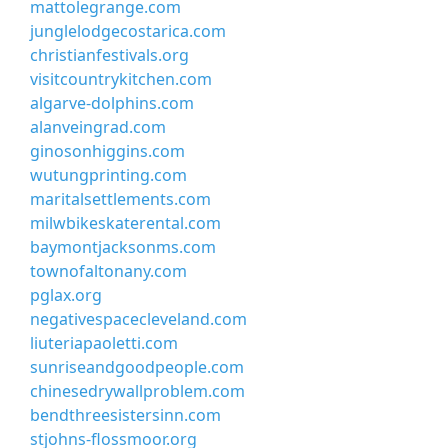
mattolegrange.com
junglelodgecostarica.com
christianfestivals.org
visitcountrykitchen.com
algarve-dolphins.com
alanveingrad.com
ginosonhiggins.com
wutungprinting.com
maritalsettlements.com
milwbikeskaterental.com
baymontjacksonms.com
townofaltonany.com
pglax.org
negativespacecleveland.com
liuteriapaoletti.com
sunriseandgoodpeople.com
chinesedrywallproblem.com
bendthreesistersinn.com
stjohns-flossmoor.org