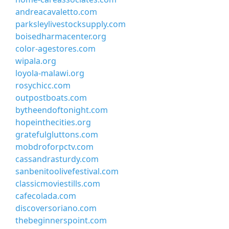
andreacavaletto.com
parksleylivestocksupply.com
boisedharmacenter.org
color-agestores.com
wipala.org
loyola-malawi.org
rosychicc.com
outpostboats.com
bytheendoftonight.com
hopeinthecities.org
gratefulgluttons.com
mobdroforpctv.com
cassandrasturdy.com
sanbenitoolivefestival.com
classicmoviestills.com
cafecolada.com
discoversoriano.com
thebeginnerspoint.com