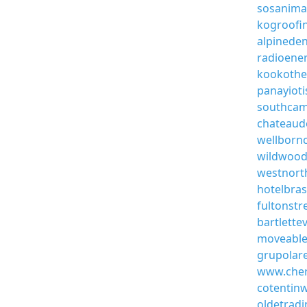
sosanima
kogroofi
alpineden
radioene
kookothe
panayiot
southca
chateaud
wellborn
wildwoodf
westnort
hotelbras
fultonstr
bartlette
moveable
grupolar
www.cher
cotentin
oldetrad