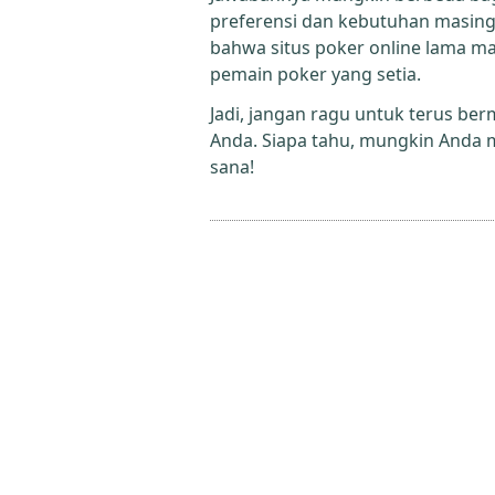
preferensi dan kebutuhan masing
bahwa situs poker online lama ma
pemain poker yang setia.
Jadi, jangan ragu untuk terus berm
Anda. Siapa tahu, mungkin Anda 
sana!