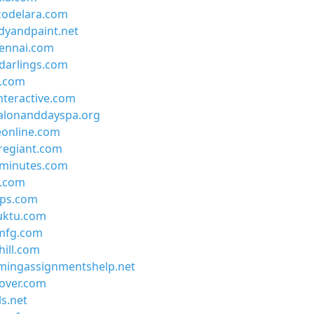
codelara.com
dyandpaint.net
hennai.com
darlings.com
s.com
nteractive.com
salonanddayspa.org
eonline.com
regiant.com
minutes.com
.com
ips.com
uktu.com
smfg.com
ill.com
ingassignmentshelp.net
pover.com
s.net