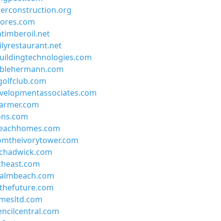
erconstruction.org
tores.com
ntimberoil.net
lyrestaurant.net
uildingtechnologies.com
ablehermann.com
golfclub.com
velopmentassociates.com
farmer.com
ons.com
beachhomes.com
omtheivorytower.com
chadwick.com
theast.com
palmbeach.com
tthefuture.com
mesltd.com
ncilcentral.com