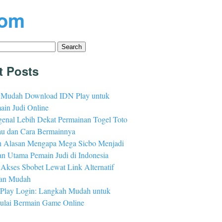
com
t Posts
 Mudah Download IDN Play untuk
ain Judi Online
enal Lebih Dekat Permainan Togel Toto
u dan Cara Bermainnya
ah Alasan Mengapa Mega Sicbo Menjadi
an Utama Pemain Judi di Indonesia
 Akses Sbobet Lewat Link Alternatif
an Mudah
Play Login: Langkah Mudah untuk
lai Bermain Game Online