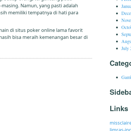
-masing. Namun, yang pasti adalah
Janu
sih memiliki tempatnya di hati para
Dece
Nove
Octo
ain di situs poker online lama favorit
Sept
masih bisa meraih kemenangan besar di
Augu
July
Categ
Gamb
Sideb
Links
missclai
limras-in