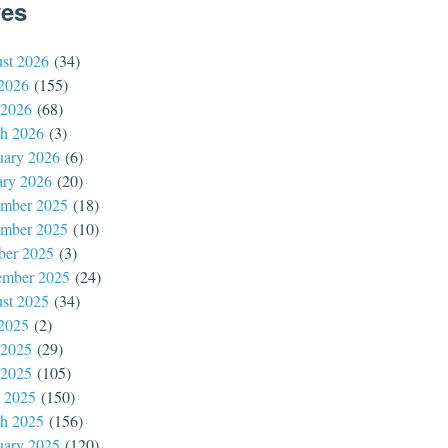
ves
st 2026
(34)
 2026
(155)
 2026
(68)
h 2026
(3)
uary 2026
(6)
ary 2026
(20)
mber 2025
(18)
mber 2025
(10)
ber 2025
(3)
ember 2025
(24)
st 2025
(34)
 2025
(2)
 2025
(29)
2025
(105)
l 2025
(150)
h 2025
(156)
uary 2025
(120)