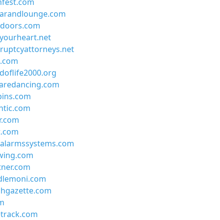
lmfest.com
barandlounge.com
tdoors.com
yourheart.net
ruptcyattorneys.net
l.com
oflife2000.org
aredancing.com
ins.com
ntic.com
r.com
lt.com
ealarmssystems.com
ewing.com
tner.com
dlemoni.com
hgazette.com
om
etrack.com