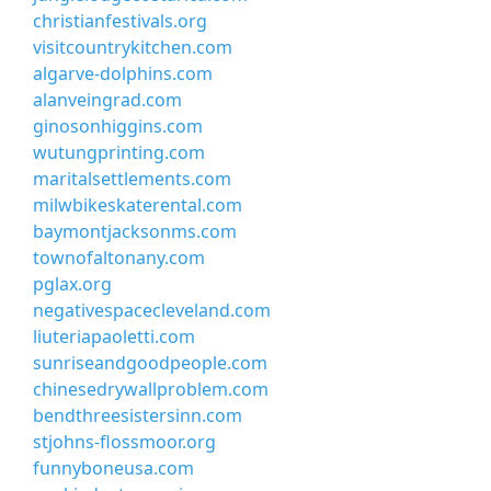
christianfestivals.org
visitcountrykitchen.com
algarve-dolphins.com
alanveingrad.com
ginosonhiggins.com
wutungprinting.com
maritalsettlements.com
milwbikeskaterental.com
baymontjacksonms.com
townofaltonany.com
pglax.org
negativespacecleveland.com
liuteriapaoletti.com
sunriseandgoodpeople.com
chinesedrywallproblem.com
bendthreesistersinn.com
stjohns-flossmoor.org
funnyboneusa.com