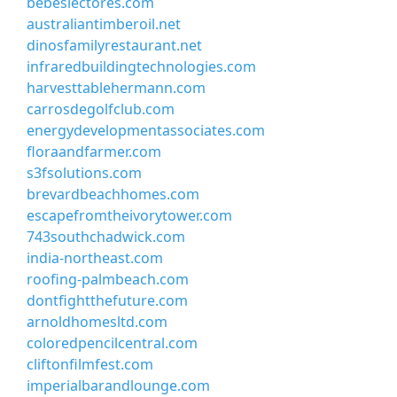
bebeslectores.com
australiantimberoil.net
dinosfamilyrestaurant.net
infraredbuildingtechnologies.com
harvesttablehermann.com
carrosdegolfclub.com
energydevelopmentassociates.com
floraandfarmer.com
s3fsolutions.com
brevardbeachhomes.com
escapefromtheivorytower.com
743southchadwick.com
india-northeast.com
roofing-palmbeach.com
dontfightthefuture.com
arnoldhomesltd.com
coloredpencilcentral.com
cliftonfilmfest.com
imperialbarandlounge.com