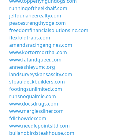
www.topperlyngundogs.com
runningoftheelkhalf.com
jeffdunaheerealty.com
peacestrengthyoga.com
freedomfinancialsolutionsinc.com
flexfoldtraps.com
amendsracingengines.com
www.kortormorthai.com
www.fatandqueer.com
anneashleyumc.org
landsurveyskansascity.com
stpauldeckbuilders.com
footingsunlimited.com
runsnoqualmie.com
www.docsdrugs.com
www.margiesdiner.com
fdlchowder.com
www.needlepointsltd.com
bullandbirdsteakhouse.com