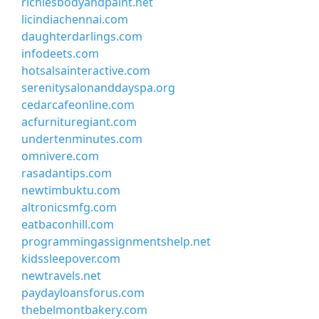
richiesbodyandpaint.net
licindiachennai.com
daughterdarlings.com
infodeets.com
hotsalsainteractive.com
serenitysalonanddayspa.org
cedarcafeonline.com
acfurnituregiant.com
undertenminutes.com
omnivere.com
rasadantips.com
newtimbuktu.com
altronicsmfg.com
eatbaconhill.com
programmingassignmentshelp.net
kidssleepover.com
newtravels.net
paydayloansforus.com
thebelmontbakery.com