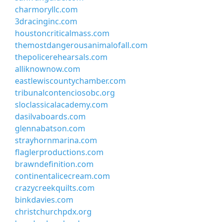
charmoryllc.com
3dracinginc.com
houstoncriticalmass.com
themostdangerousanimalofall.com
thepolicerehearsals.com
alliknownow.com
eastlewiscountychamber.com
tribunalcontenciosobc.org
sloclassicalacademy.com
dasilvaboards.com
glennabatson.com
strayhornmarina.com
flaglerproductions.com
brawndefinition.com
continentalicecream.com
crazycreekquilts.com
binkdavies.com
christchurchpdx.org