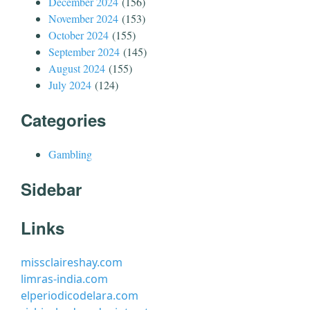
December 2024
(156)
November 2024
(153)
October 2024
(155)
September 2024
(145)
August 2024
(155)
July 2024
(124)
Categories
Gambling
Sidebar
Links
missclaireshay.com
limras-india.com
elperiodicodelara.com