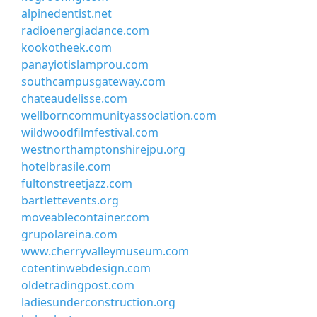
alpinedentist.net
radioenergiadance.com
kookotheek.com
panayiotislamprou.com
southcampusgateway.com
chateaudelisse.com
wellborncommunityassociation.com
wildwoodfilmfestival.com
westnorthamptonshirejpu.org
hotelbrasile.com
fultonstreetjazz.com
bartlettevents.org
moveablecontainer.com
grupolareina.com
www.cherryvalleymuseum.com
cotentinwebdesign.com
oldetradingpost.com
ladiesunderconstruction.org