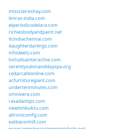
missclaireshay.com
limras-india.com
elperiodicodelara.com
richiesbodyandpaint.net
licindiachennai.com
daughterdarlings.com
infodeets.com
hotsalsainteractive.com
serenitysalonanddayspa.org
cedarcafeonline.com
acfurnituregiant.com
undertenminutes.com
omnivere.com
rasadantips.com
newtimbuktu.com
altronicsmfg.com
eatbaconhill.com
programmingassignmentshelp.net