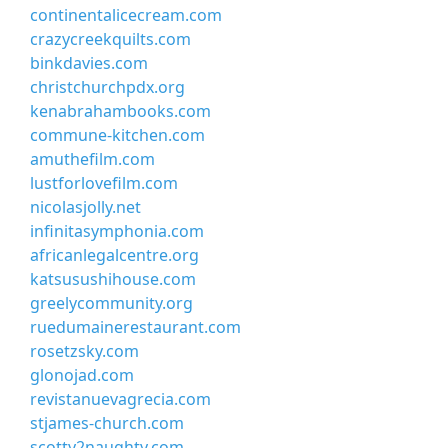
continentalicecream.com
crazycreekquilts.com
binkdavies.com
christchurchpdx.org
kenabrahambooks.com
commune-kitchen.com
amuthefilm.com
lustforlovefilm.com
nicolasjolly.net
infinitasymphonia.com
africanlegalcentre.org
katsusushihouse.com
greelycommunity.org
ruedumainerestaurant.com
rosetzsky.com
glonojad.com
revistanuevagrecia.com
stjames-church.com
scotty2naughty.com