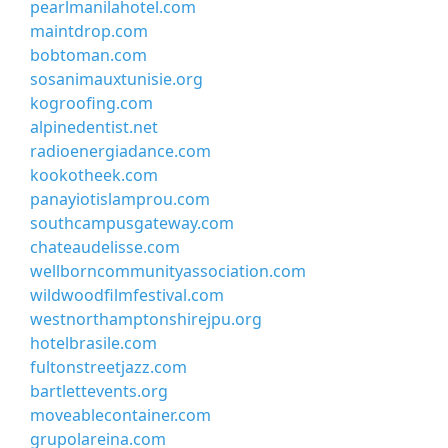
pearlmanilahotel.com
maintdrop.com
bobtoman.com
sosanimauxtunisie.org
kogroofing.com
alpinedentist.net
radioenergiadance.com
kookotheek.com
panayiotislamprou.com
southcampusgateway.com
chateaudelisse.com
wellborncommunityassociation.com
wildwoodfilmfestival.com
westnorthamptonshirejpu.org
hotelbrasile.com
fultonstreetjazz.com
bartlettevents.org
moveablecontainer.com
grupolareina.com