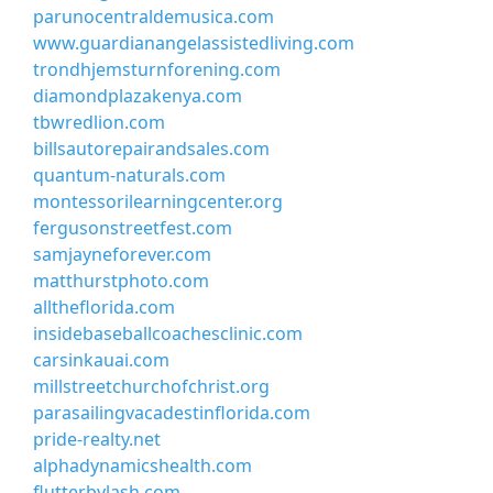
parunocentraldemusica.com
www.guardianangelassistedliving.com
trondhjemsturnforening.com
diamondplazakenya.com
tbwredlion.com
billsautorepairandsales.com
quantum-naturals.com
montessorilearningcenter.org
fergusonstreetfest.com
samjayneforever.com
matthurstphoto.com
alltheflorida.com
insidebaseballcoachesclinic.com
carsinkauai.com
millstreetchurchofchrist.org
parasailingvacadestinflorida.com
pride-realty.net
alphadynamicshealth.com
flutterbylash.com