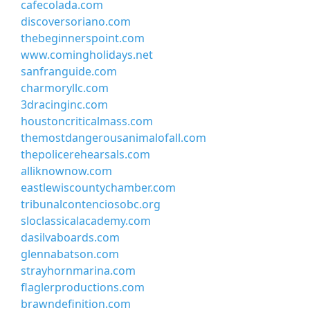
cafecolada.com
discoversoriano.com
thebeginnerspoint.com
www.comingholidays.net
sanfranguide.com
charmoryllc.com
3dracinginc.com
houstoncriticalmass.com
themostdangerousanimalofall.com
thepolicerehearsals.com
alliknownow.com
eastlewiscountychamber.com
tribunalcontenciosobc.org
sloclassicalacademy.com
dasilvaboards.com
glennabatson.com
strayhornmarina.com
flaglerproductions.com
brawndefinition.com