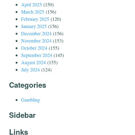
April 2025
(150)
March 2025
(156)
February 2025
(120)
January 2025
(156)
December 2024
(156)
November 2024
(153)
October 2024
(155)
September 2024
(145)
August 2024
(155)
July 2024
(124)
Categories
Gambling
Sidebar
Links