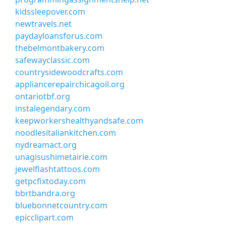
kidssleepover.com
newtravels.net
paydayloansforus.com
thebelmontbakery.com
safewayclassic.com
countrysidewoodcrafts.com
appliancerepairchicagoil.org
ontariotbf.org
instalegendary.com
keepworkershealthyandsafe.com
noodlesitaliankitchen.com
nydreamact.org
unagisushimetairie.com
jewelflashtattoos.com
getpcfixtoday.com
bbrtbandra.org
bluebonnetcountry.com
epicclipart.com