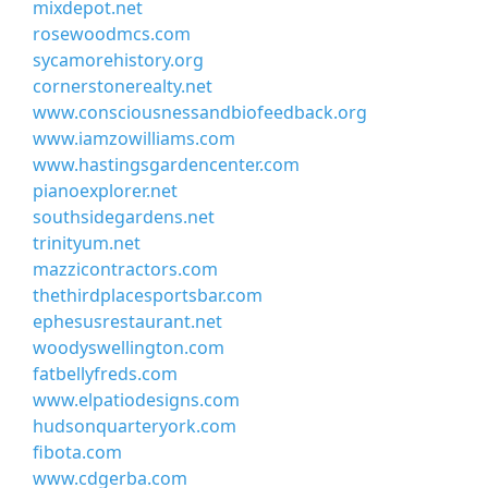
mixdepot.net
rosewoodmcs.com
sycamorehistory.org
cornerstonerealty.net
www.consciousnessandbiofeedback.org
www.iamzowilliams.com
www.hastingsgardencenter.com
pianoexplorer.net
southsidegardens.net
trinityum.net
mazzicontractors.com
thethirdplacesportsbar.com
ephesusrestaurant.net
woodyswellington.com
fatbellyfreds.com
www.elpatiodesigns.com
hudsonquarteryork.com
fibota.com
www.cdgerba.com