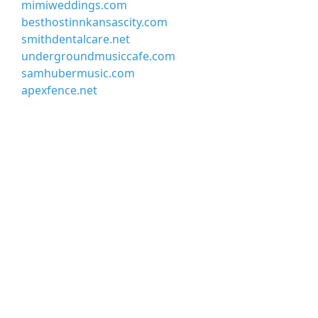
mimiweddings.com
besthostinnkansascity.com
smithdentalcare.net
undergroundmusiccafe.com
samhubermusic.com
apexfence.net