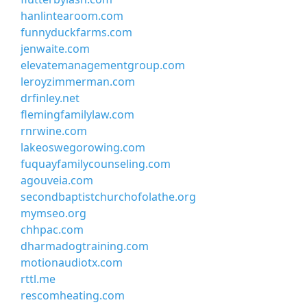
hanlintearoom.com
funnyduckfarms.com
jenwaite.com
elevatemanagementgroup.com
leroyzimmerman.com
drfinley.net
flemingfamilylaw.com
rnrwine.com
lakeoswegorowing.com
fuquayfamilycounseling.com
agouveia.com
secondbaptistchurchofolathe.org
mymseo.org
chhpac.com
dharmadogtraining.com
motionaudiotx.com
rttl.me
rescomheating.com