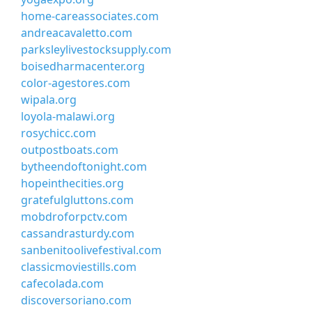
home-careassociates.com
andreacavaletto.com
parksleylivestocksupply.com
boisedharmacenter.org
color-agestores.com
wipala.org
loyola-malawi.org
rosychicc.com
outpostboats.com
bytheendoftonight.com
hopeinthecities.org
gratefulgluttons.com
mobdroforpctv.com
cassandrasturdy.com
sanbenitoolivefestival.com
classicmoviestills.com
cafecolada.com
discoversoriano.com