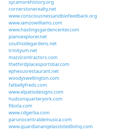
sycamorehistory.org
cornerstonerealty.net
www.consciousnessandbiofeedback.org
www.iamzowilliams.com
www.hastingsgardencenter.com
pianoexplorer.net
southsidegardens.net
trinityum.net
mazzicontractors.com
thethirdplacesportsbar.com
ephesusrestaurant.net
woodyswellington.com
fatbellyfreds.com
www.elpatiodesigns.com
hudsonquarteryork.com
fibota.com
www.cdgerba.com
parunocentraldemusica.com
www.guardianangelassistedliving.com