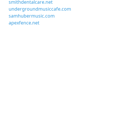
smithdentalcare.net
undergroundmusiccafe.com
samhubermusic.com
apexfence.net