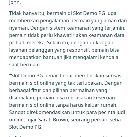
John.
Tidak hanya itu, bermain di Slot Demo PG juga
memberikan pengalaman bermain yang aman dan
nyaman. Dengan sistem keamanan yang terjamin,
pemain tidak perlu khawatir akan keamanan data
pribadi mereka. Selain itu, dengan dukungan
layanan pelanggan yang responsif, pemain bisa
mendapatkan bantuan jika mengalami kendala
saat bermain.
“Slot Demo PG benar-benar memberikan sensasi
bermain slot online yang tak terlupakan. Dengan
berbagai fitur dan pilihan permainan yang
disediakan, pemain bisa merasakan keseruan
bermain slot online tanpa harus keluar rumah.
Sangat direkomendasikan untuk para pecinta judi
online,” ujar Sarah Brown, seorang pemain setia
Slot Demo PG.