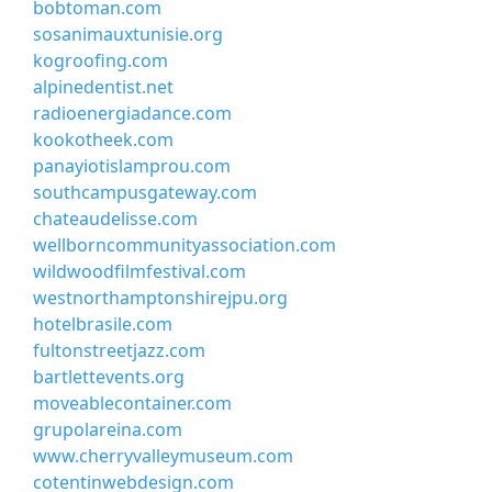
bobtoman.com
sosanimauxtunisie.org
kogroofing.com
alpinedentist.net
radioenergiadance.com
kookotheek.com
panayiotislamprou.com
southcampusgateway.com
chateaudelisse.com
wellborncommunityassociation.com
wildwoodfilmfestival.com
westnorthamptonshirejpu.org
hotelbrasile.com
fultonstreetjazz.com
bartlettevents.org
moveablecontainer.com
grupolareina.com
www.cherryvalleymuseum.com
cotentinwebdesign.com