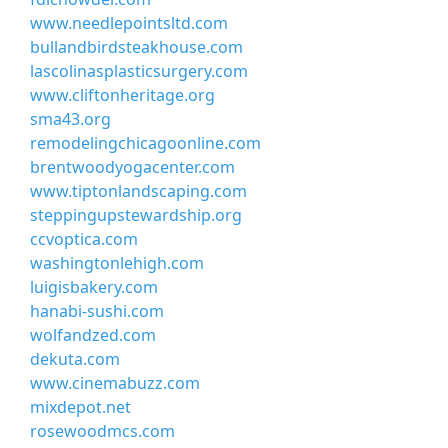
www.needlepointsltd.com
bullandbirdsteakhouse.com
lascolinasplasticsurgery.com
www.cliftonheritage.org
sma43.org
remodelingchicagoonline.com
brentwoodyogacenter.com
www.tiptonlandscaping.com
steppingupstewardship.org
ccvoptica.com
washingtonlehigh.com
luigisbakery.com
hanabi-sushi.com
wolfandzed.com
dekuta.com
www.cinemabuzz.com
mixdepot.net
rosewoodmcs.com