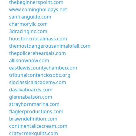
thebeginnerspoint.com
www.comingholidays.net
sanfranguide.com
charmoryllc.com
3dracinginc.com
houstoncriticalmass.com
themostdangerousanimalofall.com
thepolicerehearsals.com
alliknownow.com
eastlewiscountychamber.com
tribunalcontenciosobc.org
sloclassicalacademy.com
dasilvaboards.com
glennabatson.com
strayhornmarina.com
flaglerproductions.com
brawndefinition.com
continentalicecream.com
crazycreekquilts.com