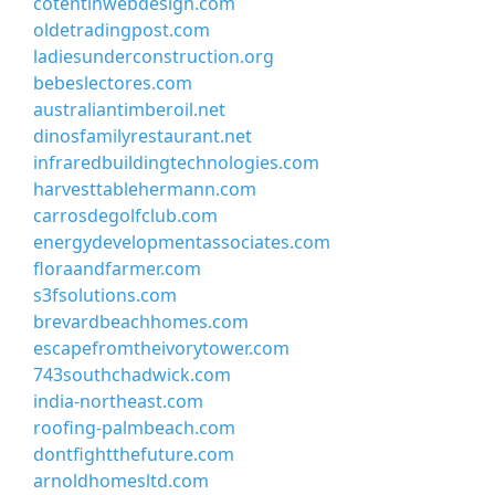
cotentinwebdesign.com
oldetradingpost.com
ladiesunderconstruction.org
bebeslectores.com
australiantimberoil.net
dinosfamilyrestaurant.net
infraredbuildingtechnologies.com
harvesttablehermann.com
carrosdegolfclub.com
energydevelopmentassociates.com
floraandfarmer.com
s3fsolutions.com
brevardbeachhomes.com
escapefromtheivorytower.com
743southchadwick.com
india-northeast.com
roofing-palmbeach.com
dontfightthefuture.com
arnoldhomesltd.com