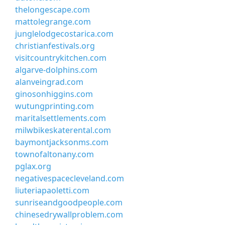
thelongescape.com
mattolegrange.com
junglelodgecostarica.com
christianfestivals.org
visitcountrykitchen.com
algarve-dolphins.com
alanveingrad.com
ginosonhiggins.com
wutungprinting.com
maritalsettlements.com
milwbikeskaterental.com
baymontjacksonms.com
townofaltonany.com
pglax.org
negativespacecleveland.com
liuteriapaoletti.com
sunriseandgoodpeople.com
chinesedrywallproblem.com