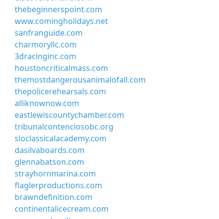
thebeginnerspoint.com
www.comingholidays.net
sanfranguide.com
charmoryllc.com
3dracinginc.com
houstoncriticalmass.com
themostdangerousanimalofall.com
thepolicerehearsals.com
alliknownow.com
eastlewiscountychamber.com
tribunalcontenciosobc.org
sloclassicalacademy.com
dasilvaboards.com
glennabatson.com
strayhornmarina.com
flaglerproductions.com
brawndefinition.com
continentalicecream.com