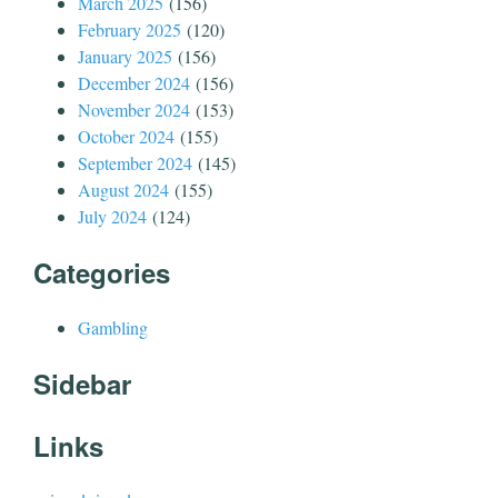
March 2025
(156)
February 2025
(120)
January 2025
(156)
December 2024
(156)
November 2024
(153)
October 2024
(155)
September 2024
(145)
August 2024
(155)
July 2024
(124)
Categories
Gambling
Sidebar
Links