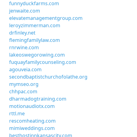
funnyduckfarms.com
jenwaite.com
elevatemanagementgroup.com
leroyzimmerman.com
drfinley.net
flemingfamilylaw.com
rnrwine.com
lakeoswegorowing.com
fuquayfamilycounseling.com
agouveia.com
secondbaptistchurchofolathe.org
mymseo.org
chhpac.com
dharmadogtraining.com
motionaudiotx.com
rttl.me
rescomheating.com
mimiweddings.com
besthostinnkansascity.com