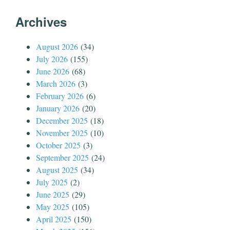
Archives
August 2026
(34)
July 2026
(155)
June 2026
(68)
March 2026
(3)
February 2026
(6)
January 2026
(20)
December 2025
(18)
November 2025
(10)
October 2025
(3)
September 2025
(24)
August 2025
(34)
July 2025
(2)
June 2025
(29)
May 2025
(105)
April 2025
(150)