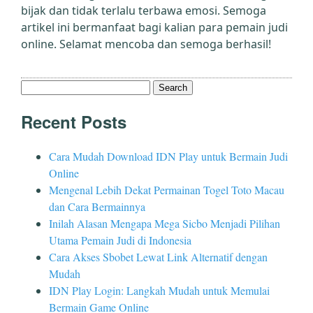
bijak dan tidak terlalu terbawa emosi. Semoga
artikel ini bermanfaat bagi kalian para pemain judi
online. Selamat mencoba dan semoga berhasil!
Search
for:
Recent Posts
Cara Mudah Download IDN Play untuk Bermain Judi
Online
Mengenal Lebih Dekat Permainan Togel Toto Macau
dan Cara Bermainnya
Inilah Alasan Mengapa Mega Sicbo Menjadi Pilihan
Utama Pemain Judi di Indonesia
Cara Akses Sbobet Lewat Link Alternatif dengan
Mudah
IDN Play Login: Langkah Mudah untuk Memulai
Bermain Game Online