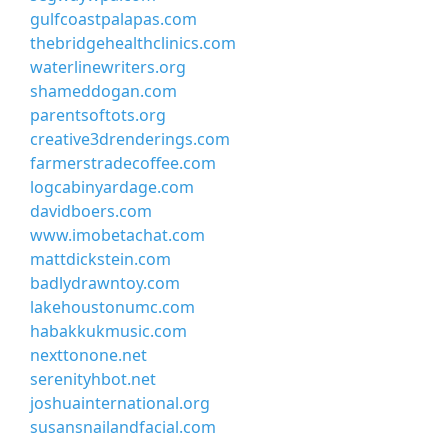
gulfcoastpalapas.com
thebridgehealthclinics.com
waterlinewriters.org
shameddogan.com
parentsoftots.org
creative3drenderings.com
farmerstradecoffee.com
logcabinyardage.com
davidboers.com
www.imobetachat.com
mattdickstein.com
badlydrawntoy.com
lakehoustonumc.com
habakkukmusic.com
nexttonone.net
serenityhbot.net
joshuainternational.org
susansnailandfacial.com