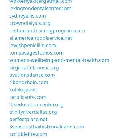
wokteriyakitargetmall.com
lexingtondentalcenter.com
sydneyellis.com
crowndialysis.org
restauranttrainingprogram.com
allamericanpoolservice.net
jewishpenicillin.com
tomsavagestudios.com
womens-wellbeing-and-mental-health.com
virginiafolkmusic.org
ovationsdance.com
ribandrhein.com
kolekcje.net
catolicanto.com
lbkeducationcenter.org
trinityriverdallas.org
perfectplace.net
3seasonsthaibistrooakland.com
scribblefire.com