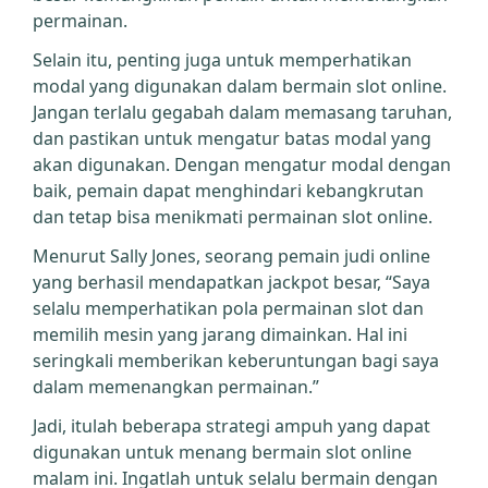
permainan.
Selain itu, penting juga untuk memperhatikan
modal yang digunakan dalam bermain slot online.
Jangan terlalu gegabah dalam memasang taruhan,
dan pastikan untuk mengatur batas modal yang
akan digunakan. Dengan mengatur modal dengan
baik, pemain dapat menghindari kebangkrutan
dan tetap bisa menikmati permainan slot online.
Menurut Sally Jones, seorang pemain judi online
yang berhasil mendapatkan jackpot besar, “Saya
selalu memperhatikan pola permainan slot dan
memilih mesin yang jarang dimainkan. Hal ini
seringkali memberikan keberuntungan bagi saya
dalam memenangkan permainan.”
Jadi, itulah beberapa strategi ampuh yang dapat
digunakan untuk menang bermain slot online
malam ini. Ingatlah untuk selalu bermain dengan