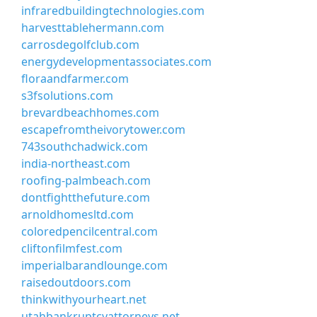
infraredbuildingtechnologies.com
harvesttablehermann.com
carrosdegolfclub.com
energydevelopmentassociates.com
floraandfarmer.com
s3fsolutions.com
brevardbeachhomes.com
escapefromtheivorytower.com
743southchadwick.com
india-northeast.com
roofing-palmbeach.com
dontfightthefuture.com
arnoldhomesltd.com
coloredpencilcentral.com
cliftonfilmfest.com
imperialbarandlounge.com
raisedoutdoors.com
thinkwithyourheart.net
utahbankruptcyattorneys.net