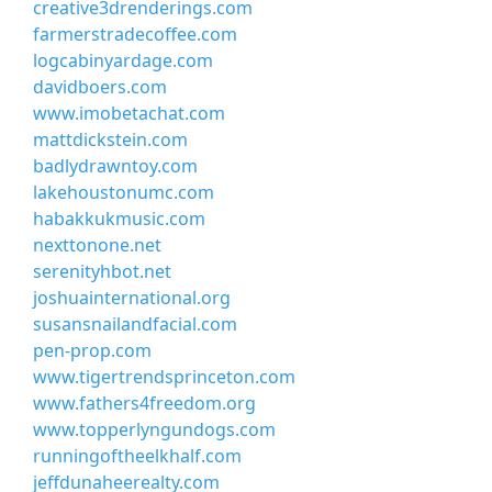
creative3drenderings.com
farmerstradecoffee.com
logcabinyardage.com
davidboers.com
www.imobetachat.com
mattdickstein.com
badlydrawntoy.com
lakehoustonumc.com
habakkukmusic.com
nexttonone.net
serenityhbot.net
joshuainternational.org
susansnailandfacial.com
pen-prop.com
www.tigertrendsprinceton.com
www.fathers4freedom.org
www.topperlyngundogs.com
runningoftheelkhalf.com
jeffdunaheerealty.com