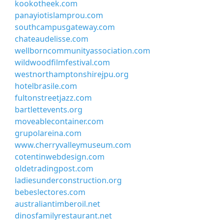
kookotheek.com
panayiotislamprou.com
southcampusgateway.com
chateaudelisse.com
wellborncommunityassociation.com
wildwoodfilmfestival.com
westnorthamptonshirejpu.org
hotelbrasile.com
fultonstreetjazz.com
bartlettevents.org
moveablecontainer.com
grupolareina.com
www.cherryvalleymuseum.com
cotentinwebdesign.com
oldetradingpost.com
ladiesunderconstruction.org
bebeslectores.com
australiantimberoil.net
dinosfamilyrestaurant.net