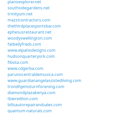
pianoexplorer.net
southsidegardens.net
trinityum.net
mazzicontractors.com
thethirdplacesportsbar.com
ephesusrestaurant.net
woodyswellington.com
fatbellyfreds.com
www.elpatiodesigns.com
hudsonquarteryork.com
fibota.com
www.cdgerba.com
parunocentraldemusica.com
www.guardianangelassistedliving.com
trondhjemsturnforening.com
diamondplazakenya.com
tbwredlion.com
billsautorepairandsales.com
quantum-naturals.com