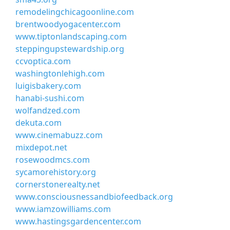
remodelingchicagoonline.com
brentwoodyogacenter.com
www.tiptonlandscaping.com
steppingupstewardship.org
ccvoptica.com
washingtonlehigh.com
luigisbakery.com
hanabi-sushi.com
wolfandzed.com
dekuta.com
www.cinemabuzz.com
mixdepot.net
rosewoodmcs.com
sycamorehistory.org
cornerstonerealty.net
www.consciousnessandbiofeedback.org
www.iamzowilliams.com
www.hastingsgardencenter.com