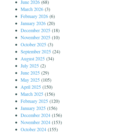
June 2026
(68)
March 2026
(3)
February 2026
(6)
January 2026
(20)
December 2025
(18)
November 2025
(10)
October 2025
(3)
September 2025
(24)
August 2025
(34)
July 2025
(2)
June 2025
(29)
May 2025
(105)
April 2025
(150)
March 2025
(156)
February 2025
(120)
January 2025
(156)
December 2024
(156)
November 2024
(153)
October 2024
(155)