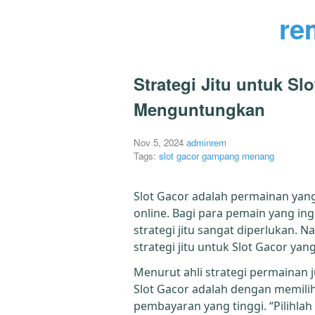
re
Strategi Jitu untuk Sl
Menguntungkan
Nov 5, 2024
adminrem
Tags:
slot gacor gampang menang
Slot Gacor adalah permainan yang
online. Bagi para pemain yang i
strategi jitu sangat diperlukan. N
strategi jitu untuk Slot Gacor y
Menurut ahli strategi permainan ju
Slot Gacor adalah dengan memilih
pembayaran yang tinggi. “Pilihlah