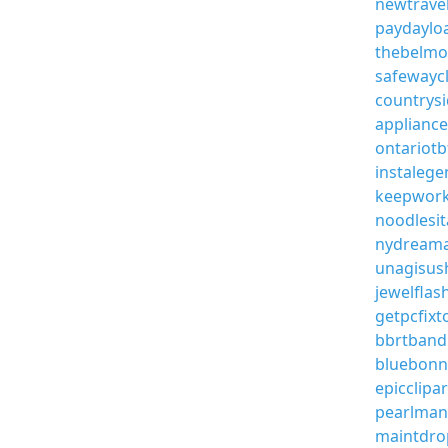
newtravel
paydaylo
thebelmo
safewayc
countrys
appliance
ontariotb
instaleg
keepwork
noodlesit
nydreama
unagisus
jewelflas
getpcfix
bbrtband
bluebonn
epicclipa
pearlman
maintdro