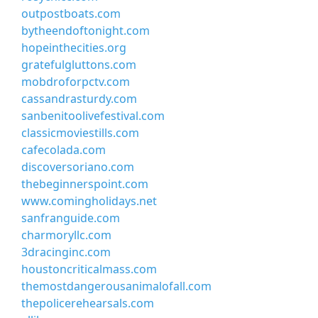
outpostboats.com
bytheendoftonight.com
hopeinthecities.org
gratefulgluttons.com
mobdroforpctv.com
cassandrasturdy.com
sanbenitoolivefestival.com
classicmoviestills.com
cafecolada.com
discoversoriano.com
thebeginnerspoint.com
www.comingholidays.net
sanfranguide.com
charmoryllc.com
3dracinginc.com
houstoncriticalmass.com
themostdangerousanimalofall.com
thepolicerehearsals.com