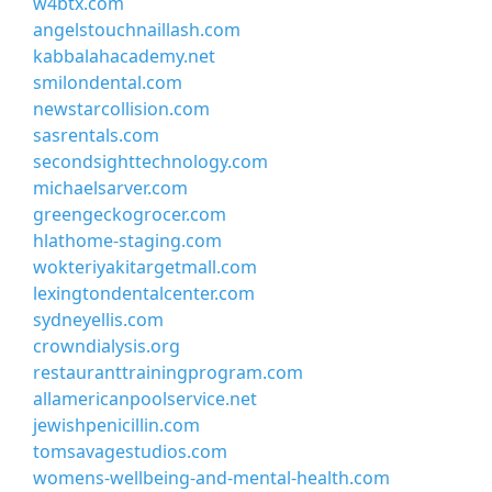
w4btx.com
angelstouchnaillash.com
kabbalahacademy.net
smilondental.com
newstarcollision.com
sasrentals.com
secondsighttechnology.com
michaelsarver.com
greengeckogrocer.com
hlathome-staging.com
wokteriyakitargetmall.com
lexingtondentalcenter.com
sydneyellis.com
crowndialysis.org
restauranttrainingprogram.com
allamericanpoolservice.net
jewishpenicillin.com
tomsavagestudios.com
womens-wellbeing-and-mental-health.com