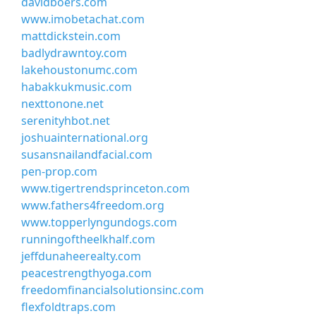
davidboers.com
www.imobetachat.com
mattdickstein.com
badlydrawntoy.com
lakehoustonumc.com
habakkukmusic.com
nexttonone.net
serenityhbot.net
joshuainternational.org
susansnailandfacial.com
pen-prop.com
www.tigertrendsprinceton.com
www.fathers4freedom.org
www.topperlyngundogs.com
runningoftheelkhalf.com
jeffdunaheerealty.com
peacestrengthyoga.com
freedomfinancialsolutionsinc.com
flexfoldtraps.com