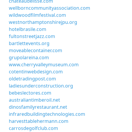
chateaudelisse.com
wellborncommunityassociation.com
wildwoodfilmfestival.com
westnorthamptonshirejpu.org
hotelbrasile.com
fultonstreetjazz.com
bartlettevents.org
moveablecontainer.com
grupolareina.com
www.cherryvalleymuseum.com
cotentinwebdesign.com
oldetradingpost.com
ladiesunderconstruction.org
bebeslectores.com
australiantimberoil.net
dinosfamilyrestaurant.net
infraredbuildingtechnologies.com
harvesttablehermann.com
carrosdegolfclub.com