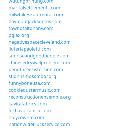
wutungprinting.com
maritalsettlements.com
milwbikeskaterental.com
baymontjacksonms.com
townofaltonany.com
pglax.org
negativespacecleveland.com
liuteriapaoletti.com
sunriseandgoodpeople.com
chinesedrywallproblem.com
bendthreesistersinn.com
stjohns-flossmoor.org
funnyboneusa.com
cookiedustermusic.com
reconstructionensemble.org
kavitafabrics.com
luchavolcanica.com
holycownm.com
nationwidetruckservice.com