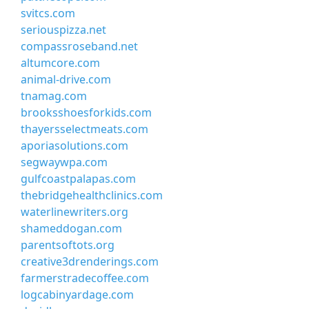
svitcs.com
seriouspizza.net
compassroseband.net
altumcore.com
animal-drive.com
tnamag.com
brooksshoesforkids.com
thayersselectmeats.com
aporiasolutions.com
segwaywpa.com
gulfcoastpalapas.com
thebridgehealthclinics.com
waterlinewriters.org
shameddogan.com
parentsoftots.org
creative3drenderings.com
farmerstradecoffee.com
logcabinyardage.com