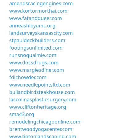
amendsracingengines.com
www.kortormorthai.com
www.fatandqueer.com
anneashleyumc.org
landsurveyskansascity.com
stpauldeckbuilders.com
footingsunlimited.com
runsnoqualmie.com
www.docsdrugs.com
www.margiesdiner.com
fdlchowder.com
www.needlepointsltd.com
bullandbirdsteakhouse.com
lascolinasplasticsurgery.com
www.cliftonheritage.org
sma43.org
remodelingchicagoonline.com
brentwoodyogacenter.com
www.tiptonlandscaping.com