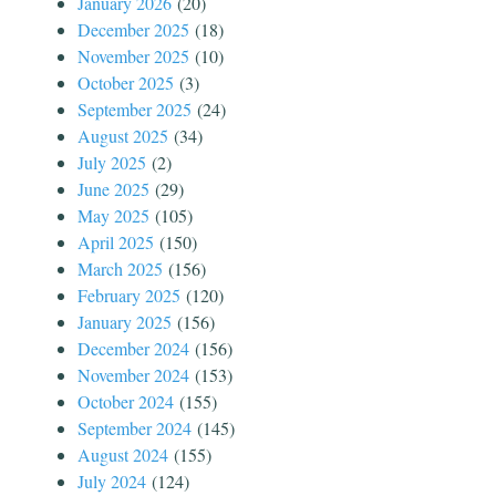
January 2026
(20)
December 2025
(18)
November 2025
(10)
October 2025
(3)
September 2025
(24)
August 2025
(34)
July 2025
(2)
June 2025
(29)
May 2025
(105)
April 2025
(150)
March 2025
(156)
February 2025
(120)
January 2025
(156)
December 2024
(156)
November 2024
(153)
October 2024
(155)
September 2024
(145)
August 2024
(155)
July 2024
(124)