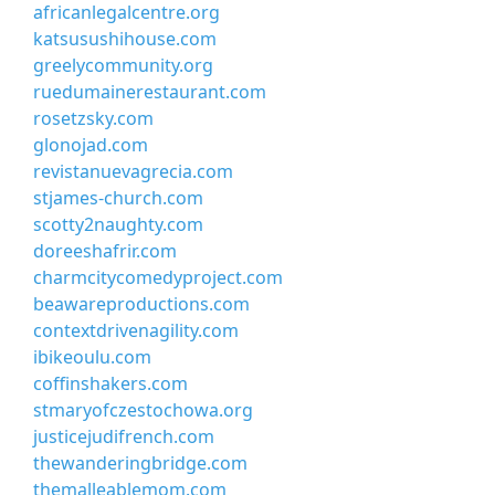
africanlegalcentre.org
katsusushihouse.com
greelycommunity.org
ruedumainerestaurant.com
rosetzsky.com
glonojad.com
revistanuevagrecia.com
stjames-church.com
scotty2naughty.com
doreeshafrir.com
charmcitycomedyproject.com
beawareproductions.com
contextdrivenagility.com
ibikeoulu.com
coffinshakers.com
stmaryofczestochowa.org
justicejudifrench.com
thewanderingbridge.com
themalleablemom.com