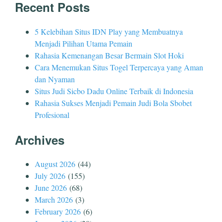
Recent Posts
5 Kelebihan Situs IDN Play yang Membuatnya
Menjadi Pilihan Utama Pemain
Rahasia Kemenangan Besar Bermain Slot Hoki
Cara Menemukan Situs Togel Terpercaya yang Aman
dan Nyaman
Situs Judi Sicbo Dadu Online Terbaik di Indonesia
Rahasia Sukses Menjadi Pemain Judi Bola Sbobet
Profesional
Archives
August 2026
(44)
July 2026
(155)
June 2026
(68)
March 2026
(3)
February 2026
(6)