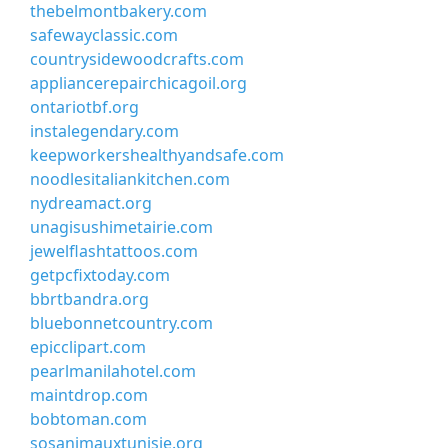
thebelmontbakery.com
safewayclassic.com
countrysidewoodcrafts.com
appliancerepairchicagoil.org
ontariotbf.org
instalegendary.com
keepworkershealthyandsafe.com
noodlesitaliankitchen.com
nydreamact.org
unagisushimetairie.com
jewelflashtattoos.com
getpcfixtoday.com
bbrtbandra.org
bluebonnetcountry.com
epicclipart.com
pearlmanilahotel.com
maintdrop.com
bobtoman.com
sosanimauxtunisie.org