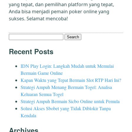
yang tepat, dan pemilihan platform yang tepat,
Anda bisa menjadi pemain poker online yang
sukses. Selamat mencoba!
Search
for:
Recent Posts
IDN Play Login: Langkah Mudah untuk Memulai
Bermain Game Online
Kapan Waktu yang Tepat Bermain Slot RTP Hari Ini?
Strategi Ampuh Menang Bermain Togel: Analisa
Keluaran Semua Togel
Strategi Ampuh Bermain Sicbo Online untuk Pemula
Solusi Akses Sbobet yang Tidak Diblokir Tanpa
Kendala
Archives