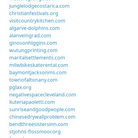
junglelodgecostarica.com
christianfestivals.org
visitcountrykitchen.com
algarve-dolphins.com
alanveingrad.com
ginosonhiggins.com
wutungprinting.com
maritalsettlements.com
milwbikeskaterental.com
baymontjacksonms.com
townofaltonany.com
pglax.org
negativespacecleveland.com
liuteriapaoletti.com
sunriseandgoodpeople.com
chinesedrywallproblem.com
bendthreesistersinn.com
stjohns-flossmoor.org