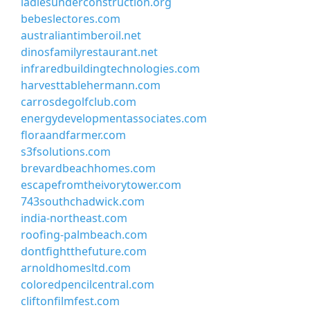
ladiesunderconstruction.org
bebeslectores.com
australiantimberoil.net
dinosfamilyrestaurant.net
infraredbuildingtechnologies.com
harvesttablehermann.com
carrosdegolfclub.com
energydevelopmentassociates.com
floraandfarmer.com
s3fsolutions.com
brevardbeachhomes.com
escapefromtheivorytower.com
743southchadwick.com
india-northeast.com
roofing-palmbeach.com
dontfightthefuture.com
arnoldhomesltd.com
coloredpencilcentral.com
cliftonfilmfest.com