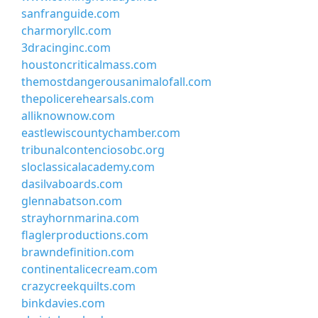
sanfranguide.com
charmoryllc.com
3dracinginc.com
houstoncriticalmass.com
themostdangerousanimalofall.com
thepolicerehearsals.com
alliknownow.com
eastlewiscountychamber.com
tribunalcontenciosobc.org
sloclassicalacademy.com
dasilvaboards.com
glennabatson.com
strayhornmarina.com
flaglerproductions.com
brawndefinition.com
continentalicecream.com
crazycreekquilts.com
binkdavies.com