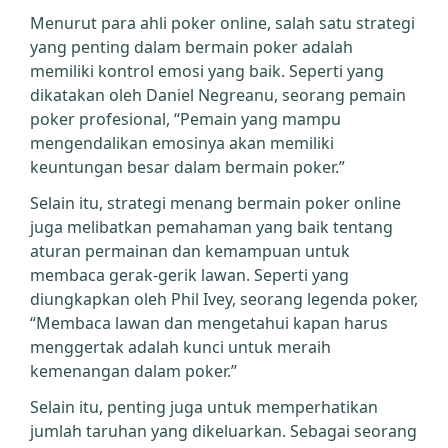
Menurut para ahli poker online, salah satu strategi
yang penting dalam bermain poker adalah
memiliki kontrol emosi yang baik. Seperti yang
dikatakan oleh Daniel Negreanu, seorang pemain
poker profesional, “Pemain yang mampu
mengendalikan emosinya akan memiliki
keuntungan besar dalam bermain poker.”
Selain itu, strategi menang bermain poker online
juga melibatkan pemahaman yang baik tentang
aturan permainan dan kemampuan untuk
membaca gerak-gerik lawan. Seperti yang
diungkapkan oleh Phil Ivey, seorang legenda poker,
“Membaca lawan dan mengetahui kapan harus
menggertak adalah kunci untuk meraih
kemenangan dalam poker.”
Selain itu, penting juga untuk memperhatikan
jumlah taruhan yang dikeluarkan. Sebagai seorang