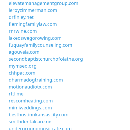
elevatemanagementgroup.com
leroyzimmerman.com
drfinley.net
flemingfamilylaw.com
rnrwine.com
lakeoswegorowing.com
fuquayfamilycounseling.com
agouveia.com
secondbaptistchurchofolathe.org
mymseo.org
chhpac.com
dharmadogtraining.com
motionaudiotx.com
rttl.me
rescomheating.com
mimiweddings.com
besthostinnkansascity.com
smithdentalcare.net
undergroundmusiccafe.com