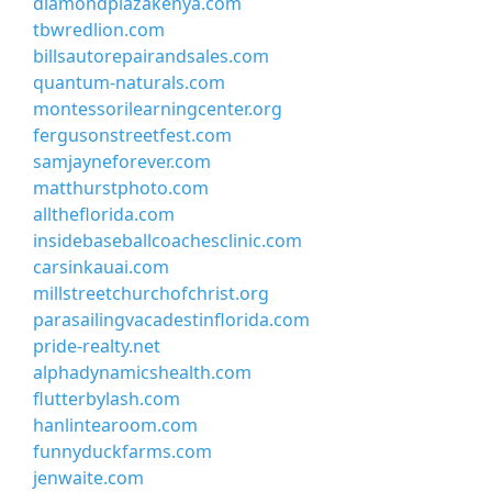
diamondplazakenya.com
tbwredlion.com
billsautorepairandsales.com
quantum-naturals.com
montessorilearningcenter.org
fergusonstreetfest.com
samjayneforever.com
matthurstphoto.com
alltheflorida.com
insidebaseballcoachesclinic.com
carsinkauai.com
millstreetchurchofchrist.org
parasailingvacadestinflorida.com
pride-realty.net
alphadynamicshealth.com
flutterbylash.com
hanlintearoom.com
funnyduckfarms.com
jenwaite.com