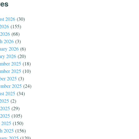
ves
st 2026
(30)
 2026
(155)
 2026
(68)
h 2026
(3)
uary 2026
(6)
ary 2026
(20)
mber 2025
(18)
mber 2025
(10)
ber 2025
(3)
ember 2025
(24)
st 2025
(34)
 2025
(2)
 2025
(29)
2025
(105)
l 2025
(150)
h 2025
(156)
uary 2025
(120)