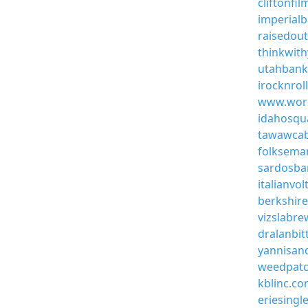
cliftonfi
imperial
raisedou
thinkwith
utahbank
irocknrol
www.word
idahosqu
tawawcab
folksema
sardosba
italianvo
berkshir
vizslabr
dralanbit
yannisan
weedpatc
kblinc.c
eriesingl