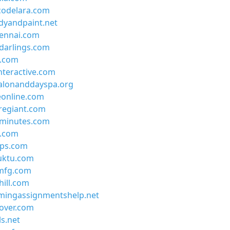
codelara.com
dyandpaint.net
hennai.com
darlings.com
s.com
nteractive.com
salonanddayspa.org
eonline.com
regiant.com
minutes.com
.com
ips.com
uktu.com
smfg.com
ill.com
ingassignmentshelp.net
pover.com
s.net