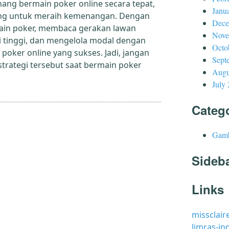
ng bermain poker online secara tepat,
Janu
ang untuk meraih kemenangan. Dengan
Dece
in poker, membaca gerakan lawan
Nove
i tinggi, dan mengelola modal dengan
Octo
poker online yang sukses. Jadi, jangan
Sept
trategi tersebut saat bermain poker
Augu
July
Categ
Gamb
Sideb
Links
missclai
limras-in