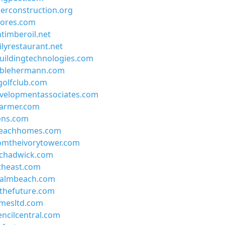
erconstruction.org
tores.com
ntimberoil.net
lyrestaurant.net
uildingtechnologies.com
ablehermann.com
golfclub.com
velopmentassociates.com
farmer.com
ons.com
beachhomes.com
omtheivorytower.com
chadwick.com
theast.com
palmbeach.com
tthefuture.com
mesltd.com
ncilcentral.com