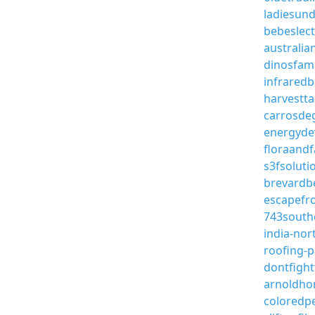
ladiesund
bebeslec
australia
dinosfami
infraredb
harvestt
carrosde
energyde
floraand
s3fsoluti
brevard
escapefr
743south
india-nor
roofing-
dontfigh
arnoldho
coloredpe