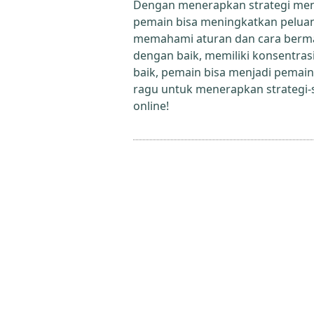
Dengan menerapkan strategi mena
pemain bisa meningkatkan pelu
memahami aturan dan cara berma
dengan baik, memiliki konsentras
baik, pemain bisa menjadi pemain 
ragu untuk menerapkan strategi-s
online!