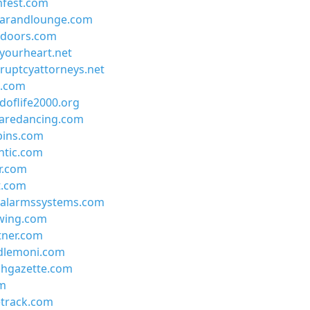
lmfest.com
barandlounge.com
tdoors.com
yourheart.net
ruptcyattorneys.net
l.com
oflife2000.org
aredancing.com
ins.com
ntic.com
r.com
lt.com
ealarmssystems.com
ewing.com
tner.com
dlemoni.com
hgazette.com
om
etrack.com