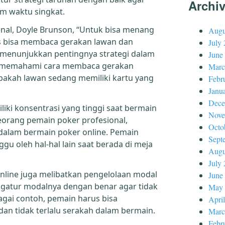
Archi
am waktu singkat.
enal, Doyle Brunson, “Untuk bisa menang
Augu
s bisa membaca gerakan lawan dan
July
i menunjukkan pentingnya strategi dalam
June
n memahami cara membaca gerakan
Marc
pakah lawan sedang memiliki kartu yang
Febr
Janu
Dece
iliki konsentrasi yang tinggi saat bermain
Nove
seorang pemain poker profesional,
Octo
 dalam bermain poker online. Pemain
Sept
ggu oleh hal-hal lain saat berada di meja
Augu
July
nline juga melibatkan pengelolaan modal
June
ngatur modalnya dengan benar agar tidak
May 
agai contoh, pemain harus bisa
Apri
an tidak terlalu serakah dalam bermain.
Marc
Febr