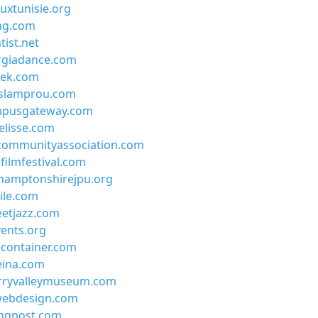
uxtunisie.org
ng.com
tist.net
rgiadance.com
ek.com
islamprou.com
mpusgateway.com
elisse.com
communityassociation.com
ilmfestival.com
hamptonshirejpu.org
ile.com
eetjazz.com
vents.org
container.com
eina.com
ryvalleymuseum.com
webdesign.com
ingpost.com