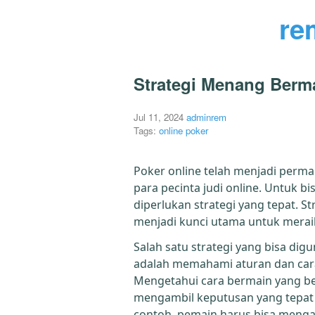
re
Strategi Menang Berm
Jul 11, 2024
adminrem
Tags:
online poker
Poker online telah menjadi perma
para pecinta judi online. Untuk b
diperlukan strategi yang tepat. 
menjadi kunci utama untuk mera
Salah satu strategi yang bisa di
adalah memahami aturan dan car
Mengetahui cara bermain yang 
mengambil keputusan yang tepat 
contoh, pemain harus bisa mengat