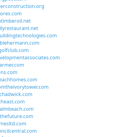
erconstruction.org
tores.com
ntimberoil.net
lyrestaurant.net
uildingtechnologies.com
ablehermann.com
golfclub.com
velopmentassociates.com
farmer.com
ons.com
beachhomes.com
omtheivorytower.com
chadwick.com
theast.com
palmbeach.com
tthefuture.com
mesltd.com
ncilcentral.com