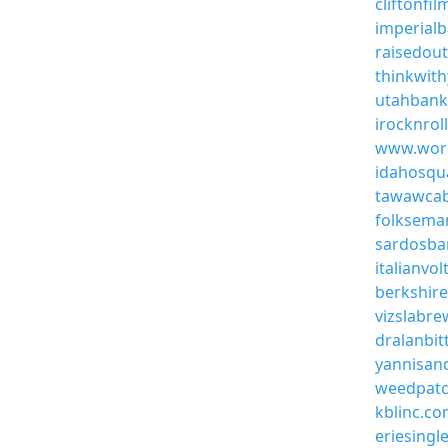
cliftonfi
imperial
raisedou
thinkwith
utahbank
irocknrol
www.word
idahosqu
tawawcab
folksema
sardosba
italianvo
berkshir
vizslabr
dralanbit
yannisan
weedpatc
kblinc.c
eriesingl