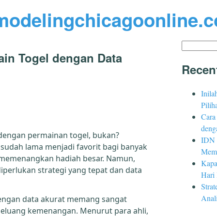
modelingchicagoonline.
Search
ain Togel dengan Data
for:
Recen
Inil
Pilih
Cara
deng
i dengan permainan togel, bukan?
IDN 
sudah lama menjadi favorit bagi banyak
Memu
 memenangkan hadiah besar. Namun,
Kapa
perlukan strategi yang tepat dan data
Hari 
Stra
Anal
dengan data akurat memang sangat
eluang kemenangan. Menurut para ahli,