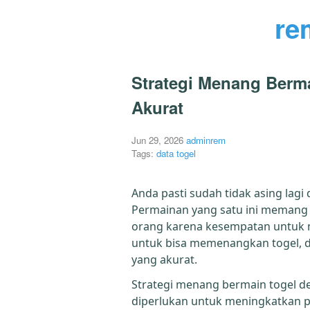
re
Strategi Menang Berm
Akurat
Jun 29, 2026
adminrem
Tags:
data togel
Anda pasti sudah tidak asing lag
Permainan yang satu ini memang 
orang karena kesempatan untuk
untuk bisa memenangkan togel, di
yang akurat.
Strategi menang bermain togel 
diperlukan untuk meningkatkan p