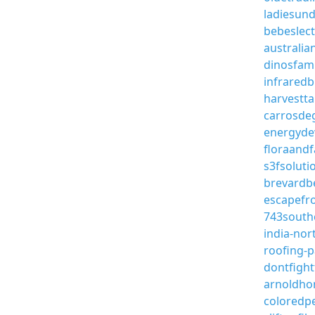
ladiesund
bebeslec
australia
dinosfami
infraredb
harvestt
carrosde
energyde
floraand
s3fsoluti
brevard
escapefr
743south
india-nor
roofing-
dontfigh
arnoldho
coloredpe