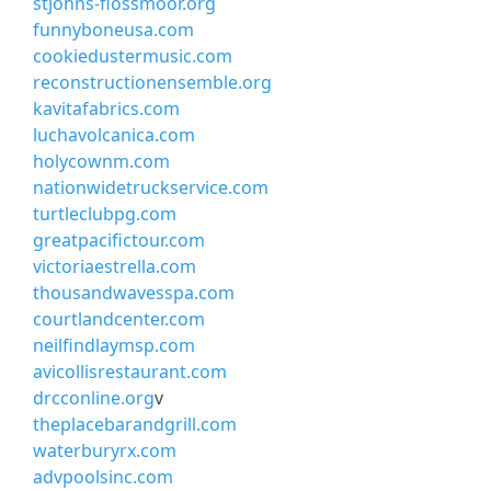
stjohns-flossmoor.org
funnyboneusa.com
cookiedustermusic.com
reconstructionensemble.org
kavitafabrics.com
luchavolcanica.com
holycownm.com
nationwidetruckservice.com
turtleclubpg.com
greatpacifictour.com
victoriaestrella.com
thousandwavesspa.com
courtlandcenter.com
neilfindlaymsp.com
avicollisrestaurant.com
drcconline.org
v
theplacebarandgrill.com
waterburyrx.com
advpoolsinc.com