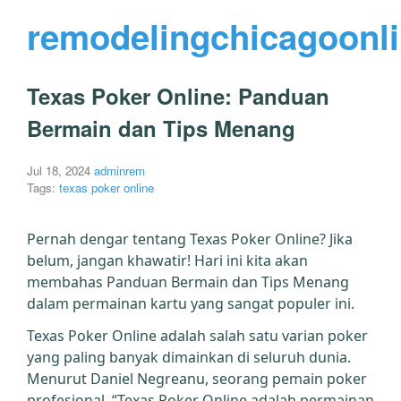
remodelingchicagoonl
Texas Poker Online: Panduan
Bermain dan Tips Menang
Jul 18, 2024
adminrem
Tags:
texas poker online
Pernah dengar tentang Texas Poker Online? Jika
belum, jangan khawatir! Hari ini kita akan
membahas Panduan Bermain dan Tips Menang
dalam permainan kartu yang sangat populer ini.
Texas Poker Online adalah salah satu varian poker
yang paling banyak dimainkan di seluruh dunia.
Menurut Daniel Negreanu, seorang pemain poker
profesional, “Texas Poker Online adalah permainan