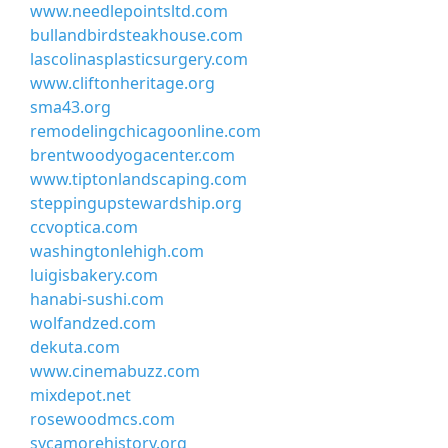
www.needlepointsltd.com
bullandbirdsteakhouse.com
lascolinasplasticsurgery.com
www.cliftonheritage.org
sma43.org
remodelingchicagoonline.com
brentwoodyogacenter.com
www.tiptonlandscaping.com
steppingupstewardship.org
ccvoptica.com
washingtonlehigh.com
luigisbakery.com
hanabi-sushi.com
wolfandzed.com
dekuta.com
www.cinemabuzz.com
mixdepot.net
rosewoodmcs.com
sycamorehistory.org