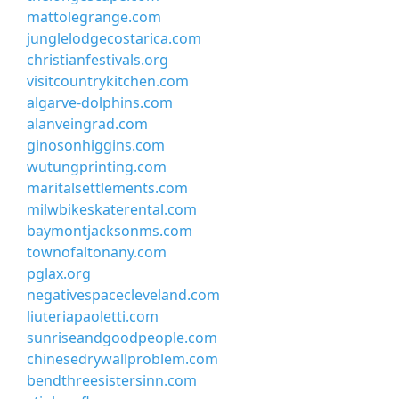
mattolegrange.com
junglelodgecostarica.com
christianfestivals.org
visitcountrykitchen.com
algarve-dolphins.com
alanveingrad.com
ginosonhiggins.com
wutungprinting.com
maritalsettlements.com
milwbikeskaterental.com
baymontjacksonms.com
townofaltonany.com
pglax.org
negativespacecleveland.com
liuteriapaoletti.com
sunriseandgoodpeople.com
chinesedrywallproblem.com
bendthreesistersinn.com