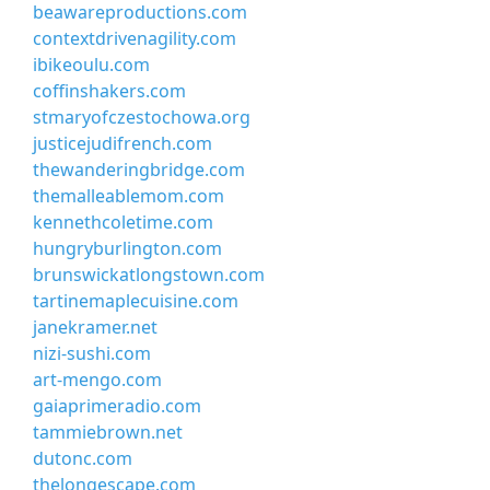
beawareproductions.com
contextdrivenagility.com
ibikeoulu.com
coffinshakers.com
stmaryofczestochowa.org
justicejudifrench.com
thewanderingbridge.com
themalleablemom.com
kennethcoletime.com
hungryburlington.com
brunswickatlongstown.com
tartinemaplecuisine.com
janekramer.net
nizi-sushi.com
art-mengo.com
gaiaprimeradio.com
tammiebrown.net
dutonc.com
thelongescape.com