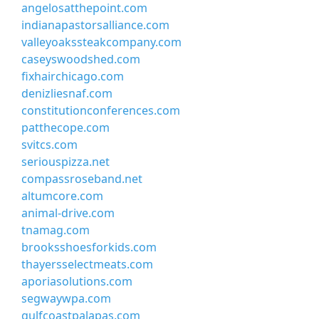
angelosatthepoint.com
indianapastorsalliance.com
valleyoakssteakcompany.com
caseyswoodshed.com
fixhairchicago.com
denizliesnaf.com
constitutionconferences.com
patthecope.com
svitcs.com
seriouspizza.net
compassroseband.net
altumcore.com
animal-drive.com
tnamag.com
brooksshoesforkids.com
thayersselectmeats.com
aporiasolutions.com
segwaywpa.com
gulfcoastpalapas.com