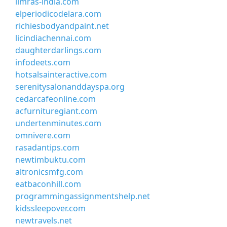
limras-india.com
elperiodicodelara.com
richiesbodyandpaint.net
licindiachennai.com
daughterdarlings.com
infodeets.com
hotsalsainteractive.com
serenitysalonanddayspa.org
cedarcafeonline.com
acfurnituregiant.com
undertenminutes.com
omnivere.com
rasadantips.com
newtimbuktu.com
altronicsmfg.com
eatbaconhill.com
programmingassignmentshelp.net
kidssleepover.com
newtravels.net