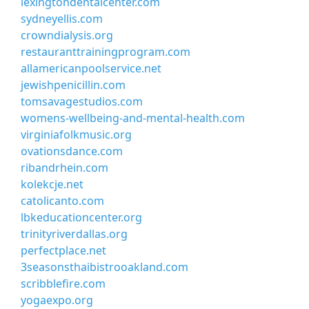
lexingtondentalcenter.com
sydneyellis.com
crowndialysis.org
restauranttrainingprogram.com
allamericanpoolservice.net
jewishpenicillin.com
tomsavagestudios.com
womens-wellbeing-and-mental-health.com
virginiafolkmusic.org
ovationsdance.com
ribandrhein.com
kolekcje.net
catolicanto.com
lbkeducationcenter.org
trinityriverdallas.org
perfectplace.net
3seasonsthaibistrooakland.com
scribblefire.com
yogaexpo.org