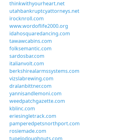
thinkwithyourheart.net
utahbankruptcyattorneys.net
irocknroll.com
www.wordoflife2000.org
idahosquaredancing.com
tawawcabins.com
folksemantic.com
sardosbar.com
italianvolt.com
berkshirealarmssystems.com
vizslabrewing.com
dralanbittner.com
yannisandlemoni.com
weedpatchgazette.com
kblinc.com
eriesingletrack.com
pamperedpetsnorthport.com
rosiemade.com
tupelodoughnuts.com