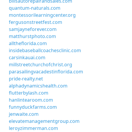
billsautorepairandsales.com
quantum-naturals.com
montessorilearningcenter.org
fergusonstreetfest.com
samjayneforever.com
matthurstphoto.com
alltheflorida.com
insidebaseballcoachesclinic.com
carsinkauai.com
millstreetchurchofchrist.org
parasailingvacadestinflorida.com
pride-realty.net
alphadynamicshealth.com
flutterbylash.com
hanlintearoom.com
funnyduckfarms.com
jenwaite.com
elevatemanagementgroup.com
leroyzimmerman.com