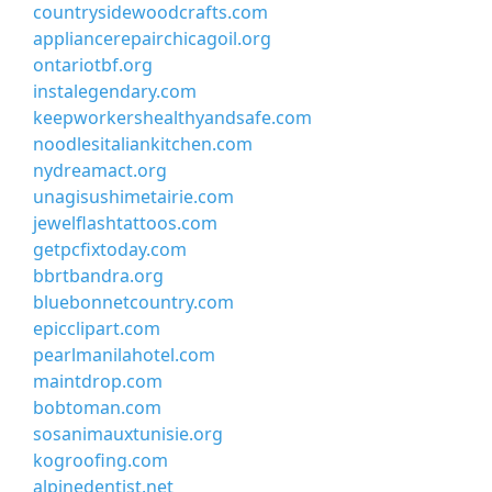
countrysidewoodcrafts.com
appliancerepairchicagoil.org
ontariotbf.org
instalegendary.com
keepworkershealthyandsafe.com
noodlesitaliankitchen.com
nydreamact.org
unagisushimetairie.com
jewelflashtattoos.com
getpcfixtoday.com
bbrtbandra.org
bluebonnetcountry.com
epicclipart.com
pearlmanilahotel.com
maintdrop.com
bobtoman.com
sosanimauxtunisie.org
kogroofing.com
alpinedentist.net