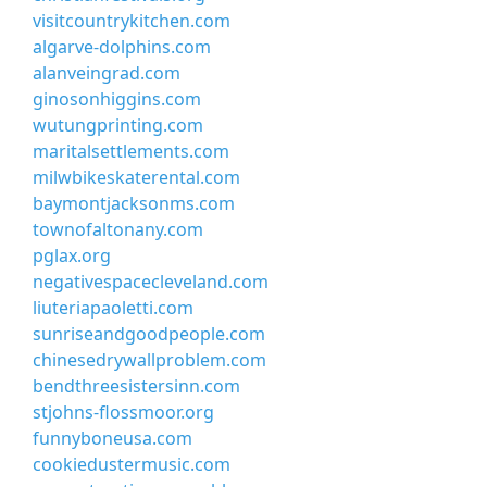
visitcountrykitchen.com
algarve-dolphins.com
alanveingrad.com
ginosonhiggins.com
wutungprinting.com
maritalsettlements.com
milwbikeskaterental.com
baymontjacksonms.com
townofaltonany.com
pglax.org
negativespacecleveland.com
liuteriapaoletti.com
sunriseandgoodpeople.com
chinesedrywallproblem.com
bendthreesistersinn.com
stjohns-flossmoor.org
funnyboneusa.com
cookiedustermusic.com