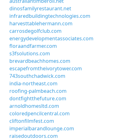
australiantimberoil.net
dinosfamilyrestaurant.net
infraredbuildingtechnologies.com
harvesttablehermann.com
carrosdegolfclub.com
energydevelopmentassociates.com
floraandfarmer.com
s3fsolutions.com
brevardbeachhomes.com
escapefromtheivorytower.com
743southchadwick.com
india-northeast.com
roofing-palmbeach.com
dontfightthefuture.com
arnoldhomesltd.com
coloredpencilcentral.com
cliftonfilmfest.com
imperialbarandlounge.com
raisedoutdoors.com