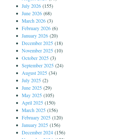
July 2026
(155)
June 2026
(68)
March 2026
(3)
February 2026
(6)
January 2026
(20)
December 2025
(18)
November 2025
(10)
October 2025
(3)
September 2025
(24)
August 2025
(34)
July 2025
(2)
June 2025
(29)
May 2025
(105)
April 2025
(150)
March 2025
(156)
February 2025
(120)
January 2025
(156)
December 2024
(156)