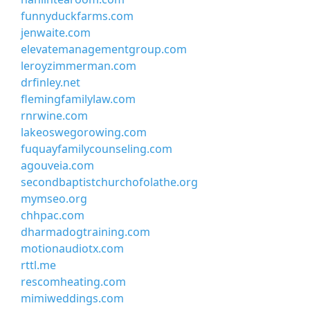
funnyduckfarms.com
jenwaite.com
elevatemanagementgroup.com
leroyzimmerman.com
drfinley.net
flemingfamilylaw.com
rnrwine.com
lakeoswegorowing.com
fuquayfamilycounseling.com
agouveia.com
secondbaptistchurchofolathe.org
mymseo.org
chhpac.com
dharmadogtraining.com
motionaudiotx.com
rttl.me
rescomheating.com
mimiweddings.com