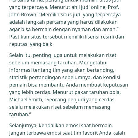
yang terpercaya. Menurut ahli judi online, Prof.
John Brown, “Memilih situs judi yang terpercaya
adalah langkah pertama yang harus dilakukan
agar bisa bermain dengan nyaman dan aman.”
Pastikan situs tersebut memiliki lisensi resmi dan
reputasi yang baik.
Selain itu, penting juga untuk melakukan riset
sebelum memasang taruhan. Mengetahui
informasi tentang tim yang akan bertanding,
statistik pertandingan sebelumnya, dan kondisi
pemain bisa membantu Anda membuat keputusan
yang lebih cerdas. Menurut pakar taruhan bola,
Michael Smith, “Seorang penjudi yang cerdas
selalu melakukan riset sebelum memasang
taruhan.”
Selanjutnya, kendalikan emosi saat bermain.
Jangan terbawa emosi saat tim favorit Anda kalah