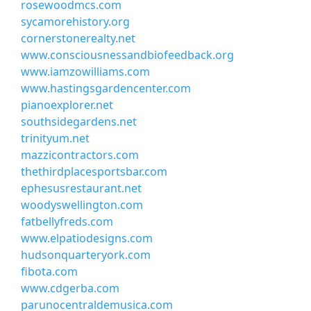
rosewoodmcs.com
sycamorehistory.org
cornerstonerealty.net
www.consciousnessandbiofeedback.org
www.iamzowilliams.com
www.hastingsgardencenter.com
pianoexplorer.net
southsidegardens.net
trinityum.net
mazzicontractors.com
thethirdplacesportsbar.com
ephesusrestaurant.net
woodyswellington.com
fatbellyfreds.com
www.elpatiodesigns.com
hudsonquarteryork.com
fibota.com
www.cdgerba.com
parunocentraldemusica.com