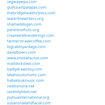
segwaywpa.com
gulfcoastpalapas.com
thebridgehealthclinics.com
waterlinewriters.org
shameddogan.com
parentsoftots.org
creative3drenderings.com
farmerstradecoffee.com
logcabinyardage.com
davidboers.com
www.imobetachat.com
mattdickstein.com
badlydrawntoy.com
lakehoustonumc.com
habakkukmusic.com
nexttonone.net
serenityhbot.net
joshuainternational.org
susansnailandfacial.com