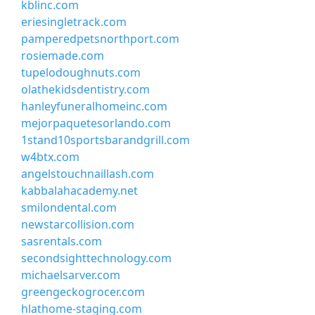
kblinc.com
eriesingletrack.com
pamperedpetsnorthport.com
rosiemade.com
tupelodoughnuts.com
olathekidsdentistry.com
hanleyfuneralhomeinc.com
mejorpaquetesorlando.com
1stand10sportsbarandgrill.com
w4btx.com
angelstouchnaillash.com
kabbalahacademy.net
smilondental.com
newstarcollision.com
sasrentals.com
secondsighttechnology.com
michaelsarver.com
greengeckogrocer.com
hlathome-staging.com