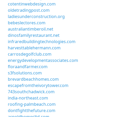
cotentinwebdesign.com
oldetradingpost.com
ladiesunderconstruction.org
bebeslectores.com
australiantimberoil.net
dinosfamilyrestaurant.net
infraredbuildingtechnologies.com
harvesttablehermann.com
carrosdegolfclub.com
energydevelopmentassociates.com
floraandfarmer.com
s3fsolutions.com
brevardbeachhomes.com
escapefromtheivorytower.com
743southchadwick.com
india-northeast.com
roofing-palmbeach.com
dontfightthefuture.com
arnoldhomesltd.com