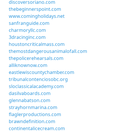
discoversoriano.com
thebeginnerspoint.com
www.comingholidays.net
sanfranguide.com
charmoryllc.com
3dracinginc.com
houstoncriticalmass.com
themostdangerousanimalofall.com
thepolicerehearsals.com
alliknownow.com
eastlewiscountychamber.com
tribunalcontenciosobc.org
sloclassicalacademy.com
dasilvaboards.com
glennabatson.com
strayhornmarina.com
flaglerproductions.com
brawndefinition.com
continentalicecream.com