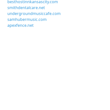
besthostinnkansascity.com
smithdentalcare.net
undergroundmusiccafe.com
samhubermusic.com
apexfence.net