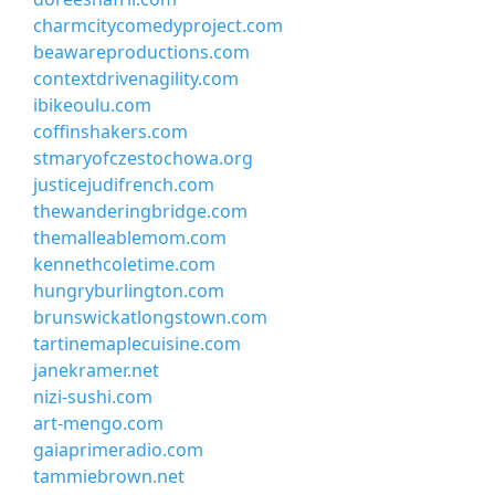
charmcitycomedyproject.com
beawareproductions.com
contextdrivenagility.com
ibikeoulu.com
coffinshakers.com
stmaryofczestochowa.org
justicejudifrench.com
thewanderingbridge.com
themalleablemom.com
kennethcoletime.com
hungryburlington.com
brunswickatlongstown.com
tartinemaplecuisine.com
janekramer.net
nizi-sushi.com
art-mengo.com
gaiaprimeradio.com
tammiebrown.net