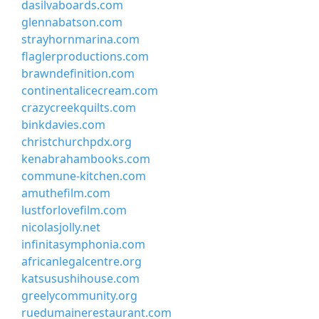
dasilvaboards.com
glennabatson.com
strayhornmarina.com
flaglerproductions.com
brawndefinition.com
continentalicecream.com
crazycreekquilts.com
binkdavies.com
christchurchpdx.org
kenabrahambooks.com
commune-kitchen.com
amuthefilm.com
lustforlovefilm.com
nicolasjolly.net
infinitasymphonia.com
africanlegalcentre.org
katsusushihouse.com
greelycommunity.org
ruedumainerestaurant.com