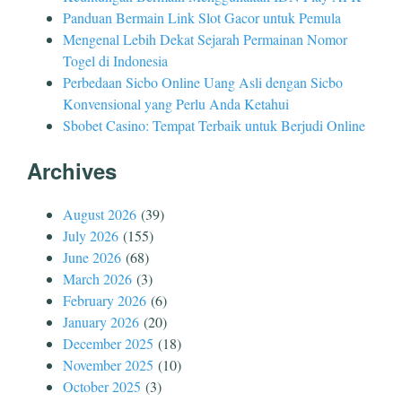
Panduan Bermain Link Slot Gacor untuk Pemula
Mengenal Lebih Dekat Sejarah Permainan Nomor
Togel di Indonesia
Perbedaan Sicbo Online Uang Asli dengan Sicbo
Konvensional yang Perlu Anda Ketahui
Sbobet Casino: Tempat Terbaik untuk Berjudi Online
Archives
August 2026
(39)
July 2026
(155)
June 2026
(68)
March 2026
(3)
February 2026
(6)
January 2026
(20)
December 2025
(18)
November 2025
(10)
October 2025
(3)