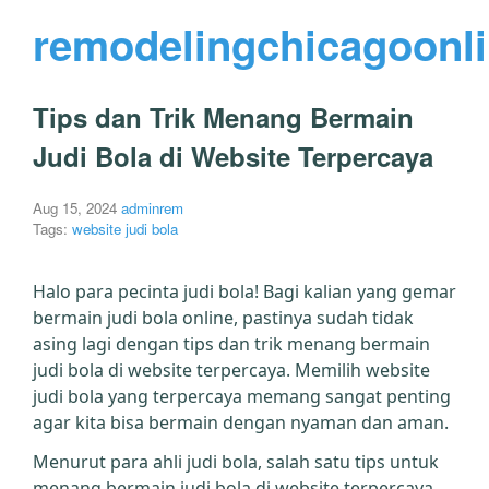
remodelingchicagoonl
Tips dan Trik Menang Bermain
Judi Bola di Website Terpercaya
Aug 15, 2024
adminrem
Tags:
website judi bola
Halo para pecinta judi bola! Bagi kalian yang gemar
bermain judi bola online, pastinya sudah tidak
asing lagi dengan tips dan trik menang bermain
judi bola di website terpercaya. Memilih website
judi bola yang terpercaya memang sangat penting
agar kita bisa bermain dengan nyaman dan aman.
Menurut para ahli judi bola, salah satu tips untuk
menang bermain judi bola di website terpercaya