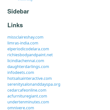
Sidebar
Links
missclaireshay.com
limras-india.com
elperiodicodelara.com
richiesbodyandpaint.net
licindiachennai.com
daughterdarlings.com
infodeets.com
hotsalsainteractive.com
serenitysalonanddayspa.org
cedarcafeonline.com
acfurnituregiant.com
undertenminutes.com
omnivere.com