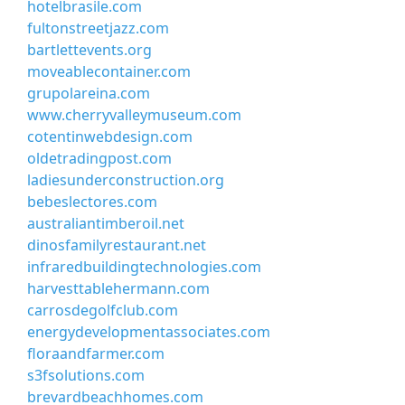
hotelbrasile.com
fultonstreetjazz.com
bartlettevents.org
moveablecontainer.com
grupolareina.com
www.cherryvalleymuseum.com
cotentinwebdesign.com
oldetradingpost.com
ladiesunderconstruction.org
bebeslectores.com
australiantimberoil.net
dinosfamilyrestaurant.net
infraredbuildingtechnologies.com
harvesttablehermann.com
carrosdegolfclub.com
energydevelopmentassociates.com
floraandfarmer.com
s3fsolutions.com
brevardbeachhomes.com