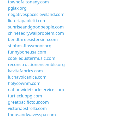
townofaltonany.com
pglax.org
negativespacecleveland.com
liuteriapaoletti.com
sunriseandgoodpeople.com
chinesedrywallproblem.com
bendthreesistersinn.com
stjohns-flossmoor.org
funnyboneusa.com
cookiedustermusic.com
reconstructionensemble.org
kavitafabrics.com
luchavolcanica.com
holycownm.com
nationwidetruckservice.com
turtleclubpg.com
greatpacifictour.com
victoriaestrella.com
thousandwavesspa.com