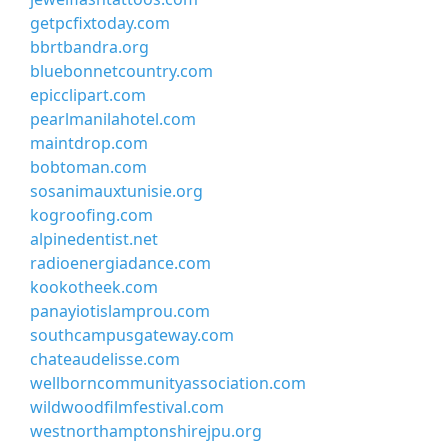
getpcfixtoday.com
bbrtbandra.org
bluebonnetcountry.com
epicclipart.com
pearlmanilahotel.com
maintdrop.com
bobtoman.com
sosanimauxtunisie.org
kogroofing.com
alpinedentist.net
radioenergiadance.com
kookotheek.com
panayiotislamprou.com
southcampusgateway.com
chateaudelisse.com
wellborncommunityassociation.com
wildwoodfilmfestival.com
westnorthamptonshirejpu.org