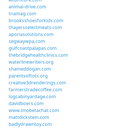
animal-drive.com
tnamag.com
brooksshoesforkids.com
thayersselectmeats.com
aporiasolutions.com
segwaywpa.com
gulfcoastpalapas.com
thebridgehealthclinics.com
waterlinewriters.org
shameddogan.com
parentsoftots.org
creative3drenderings.com
farmerstradecoffee.com
logcabinyardage.com
davidboers.com
www.imobetachat.com
mattdickstein.com
badlydrawntoy.com