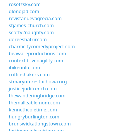
rosetzsky.com
glonojad.com
revistanuevagrecia.com
stjames-church.com
scotty2naughty.com
doreeshafrir.com
charmcitycomedyproject.com
beawareproductions.com
contextdrivenagility.com
ibikeoulu.com
coffinshakers.com
stmaryofczestochowa.org
justicejudifrench.com
thewanderingbridge.com
themalleablemom.com
kennethcoletime.com
hungryburlington.com
brunswickatlongstown.com
tartinemaplecuisine.com