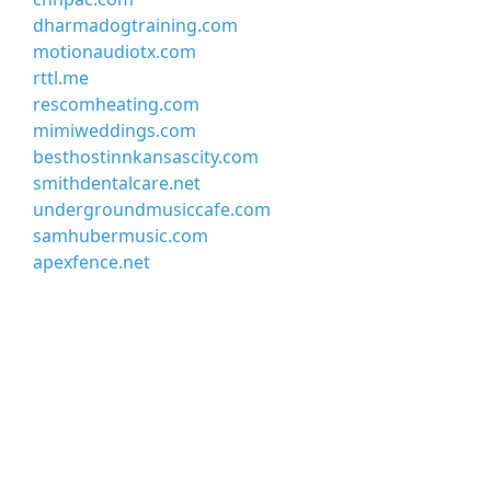
dharmadogtraining.com
motionaudiotx.com
rttl.me
rescomheating.com
mimiweddings.com
besthostinnkansascity.com
smithdentalcare.net
undergroundmusiccafe.com
samhubermusic.com
apexfence.net