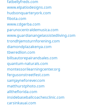
fatbellyfreds.com
www.elpatiodesigns.com
hudsonquarteryork.com
fibota.com
www.cdgerba.com
parunocentraldemusica.com
www.guardianangelassistedliving.com
trondhjemsturnforening.com
diamondplazakenya.com
tbwredlion.com
billsautorepairandsales.com
quantum-naturals.com
montessorilearningcenter.org
fergusonstreetfest.com
samjayneforever.com
matthurstphoto.com
alltheflorida.com
insidebaseballcoachesclinic.com
carsinkauai.com