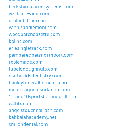
berkshirealarmssystems.com
vizslabrewing.com
dralanbittner.com
yannisandlemoni.com
weedpatchgazette.com
kblinc.com
eriesingletrack.com
pamperedpetsnorthport.com
rosiemade.com
tupelodoughnuts.com
olathekidsdentistry.com
hanleyfuneralhomeinc.com
mejorpaquetesorlando.com
1stand10sportsbarandgrill.com
w4btx.com
angelstouchnaillash.com
kabbalahacademy.net
smilondental.com