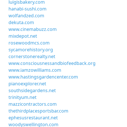
luigisbakery.com
hanabi-sushi.com
wolfandzed.com
dekuta.com
www.cinemabuzz.com
mixdepot.net
rosewoodmcs.com
sycamorehistory.org
cornerstonerealty.net
www.consciousnessandbiofeedback.org
www.iamzowilliams.com
www.hastingsgardencenter.com
pianoexplorer.net
southsidegardens.net
trinityum.net
mazzicontractors.com
thethirdplacesportsbar.com
ephesusrestaurant.net
woodyswellington.com