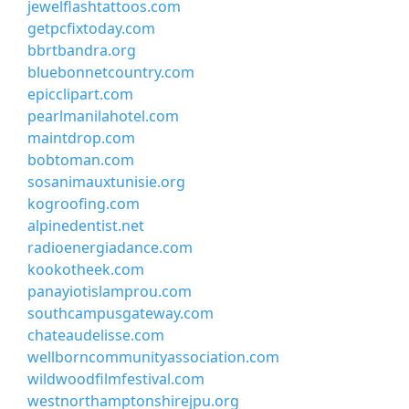
jewelflashtattoos.com
getpcfixtoday.com
bbrtbandra.org
bluebonnetcountry.com
epicclipart.com
pearlmanilahotel.com
maintdrop.com
bobtoman.com
sosanimauxtunisie.org
kogroofing.com
alpinedentist.net
radioenergiadance.com
kookotheek.com
panayiotislamprou.com
southcampusgateway.com
chateaudelisse.com
wellborncommunityassociation.com
wildwoodfilmfestival.com
westnorthamptonshirejpu.org