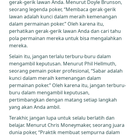
gerak-gerik lawan Anda. Menurut Doyle Brunson,
seorang legenda poker, “Membaca gerak-gerik
lawan adalah kunci dalam meraih kemenangan
dalam permainan poker.” Oleh karena itu,
perhatikan gerak-gerik lawan Anda dan cari tahu
pola permainan mereka untuk bisa mengalahkan
mereka.
Selain itu, jangan terlalu terburu-buru dalam
mengambil keputusan. Menurut Phil Hellmuth,
seorang pemain poker profesional, “Sabar adalah
kunci dalam meraih kemenangan dalam
permainan poker.” Oleh karena itu, jangan terburu-
buru dalam mengambil keputusan,
pertimbangkan dengan matang setiap langkah
yang akan Anda ambil.
Terakhir, jangan lupa untuk selalu berlatih dan
belajar. Menurut Chris Moneymaker, seorang juara
dunia poker, “Praktik membuat sempurna dalam