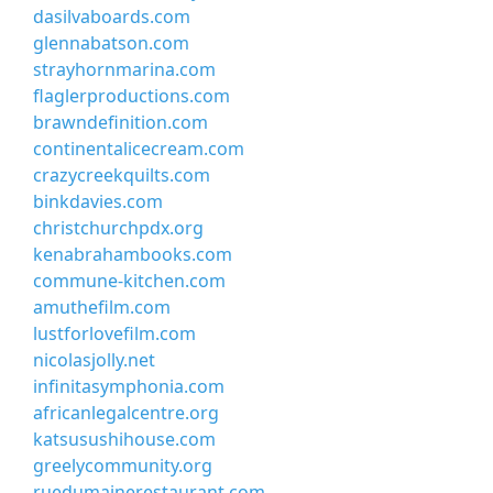
dasilvaboards.com
glennabatson.com
strayhornmarina.com
flaglerproductions.com
brawndefinition.com
continentalicecream.com
crazycreekquilts.com
binkdavies.com
christchurchpdx.org
kenabrahambooks.com
commune-kitchen.com
amuthefilm.com
lustforlovefilm.com
nicolasjolly.net
infinitasymphonia.com
africanlegalcentre.org
katsusushihouse.com
greelycommunity.org
ruedumainerestaurant.com