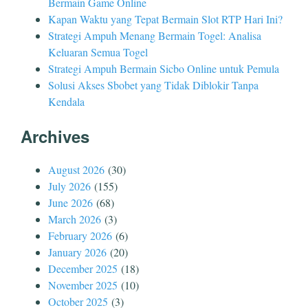
Bermain Game Online
Kapan Waktu yang Tepat Bermain Slot RTP Hari Ini?
Strategi Ampuh Menang Bermain Togel: Analisa
Keluaran Semua Togel
Strategi Ampuh Bermain Sicbo Online untuk Pemula
Solusi Akses Sbobet yang Tidak Diblokir Tanpa
Kendala
Archives
August 2026
(30)
July 2026
(155)
June 2026
(68)
March 2026
(3)
February 2026
(6)
January 2026
(20)
December 2025
(18)
November 2025
(10)
October 2025
(3)