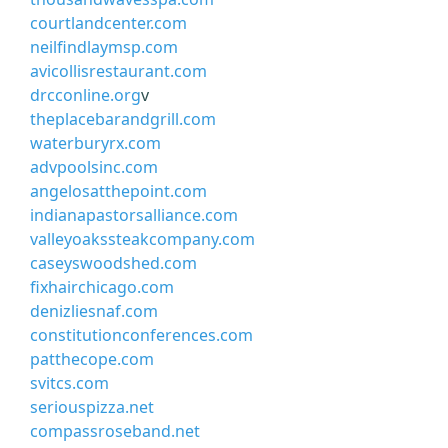
courtlandcenter.com
neilfindlaymsp.com
avicollisrestaurant.com
drcconline.org
v
theplacebarandgrill.com
waterburyrx.com
advpoolsinc.com
angelosatthepoint.com
indianapastorsalliance.com
valleyoakssteakcompany.com
caseyswoodshed.com
fixhairchicago.com
denizliesnaf.com
constitutionconferences.com
patthecope.com
svitcs.com
seriouspizza.net
compassroseband.net