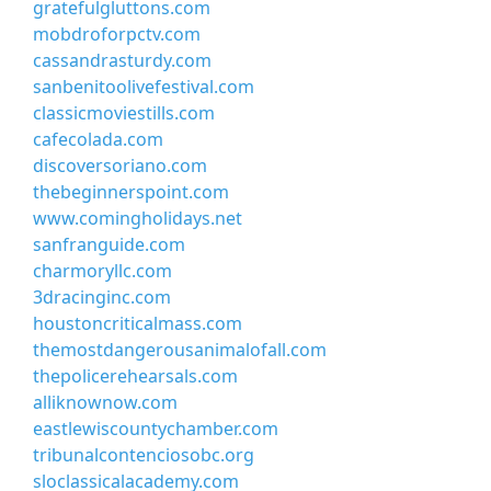
gratefulgluttons.com
mobdroforpctv.com
cassandrasturdy.com
sanbenitoolivefestival.com
classicmoviestills.com
cafecolada.com
discoversoriano.com
thebeginnerspoint.com
www.comingholidays.net
sanfranguide.com
charmoryllc.com
3dracinginc.com
houstoncriticalmass.com
themostdangerousanimalofall.com
thepolicerehearsals.com
alliknownow.com
eastlewiscountychamber.com
tribunalcontenciosobc.org
sloclassicalacademy.com