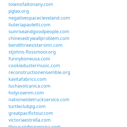
townofaltonany.com
pglax.org
negativespacecleveland.com
liuteriapaoletti.com
sunriseandgoodpeople.com
chinesedrywallproblem.com
bendthreesistersinn.com
stjohns-flossmoor.org
funnyboneusa.com
cookiedustermusic.com
reconstructionensemble.org
kavitafabrics.com
luchavolcanica.com
holycownm.com
nationwidetruckservice.com
turtleclubpg.com
greatpacifictour.com
victoriaestrella.com
thousandwavesspa.com