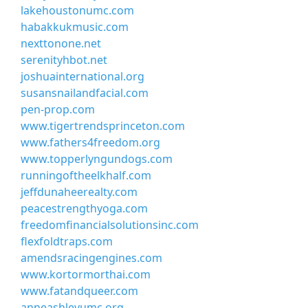
lakehoustonumc.com
habakkukmusic.com
nexttonone.net
serenityhbot.net
joshuainternational.org
susansnailandfacial.com
pen-prop.com
www.tigertrendsprinceton.com
www.fathers4freedom.org
www.topperlyngundogs.com
runningoftheelkhalf.com
jeffdunaheerealty.com
peacestrengthyoga.com
freedomfinancialsolutionsinc.com
flexfoldtraps.com
amendsracingengines.com
www.kortormorthai.com
www.fatandqueer.com
anneashleyumc.org