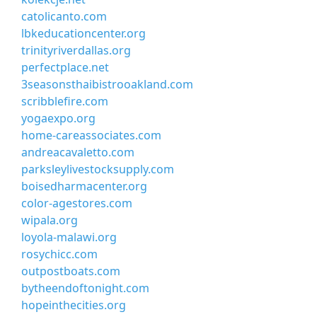
catolicanto.com
lbkeducationcenter.org
trinityriverdallas.org
perfectplace.net
3seasonsthaibistrooakland.com
scribblefire.com
yogaexpo.org
home-careassociates.com
andreacavaletto.com
parksleylivestocksupply.com
boisedharmacenter.org
color-agestores.com
wipala.org
loyola-malawi.org
rosychicc.com
outpostboats.com
bytheendoftonight.com
hopeinthecities.org