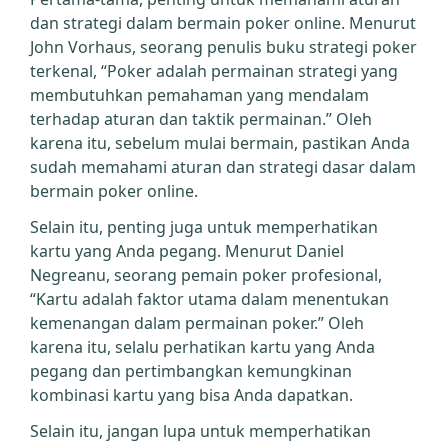
dan strategi dalam bermain poker online. Menurut
John Vorhaus, seorang penulis buku strategi poker
terkenal, “Poker adalah permainan strategi yang
membutuhkan pemahaman yang mendalam
terhadap aturan dan taktik permainan.” Oleh
karena itu, sebelum mulai bermain, pastikan Anda
sudah memahami aturan dan strategi dasar dalam
bermain poker online.
Selain itu, penting juga untuk memperhatikan
kartu yang Anda pegang. Menurut Daniel
Negreanu, seorang pemain poker profesional,
“Kartu adalah faktor utama dalam menentukan
kemenangan dalam permainan poker.” Oleh
karena itu, selalu perhatikan kartu yang Anda
pegang dan pertimbangkan kemungkinan
kombinasi kartu yang bisa Anda dapatkan.
Selain itu, jangan lupa untuk memperhatikan