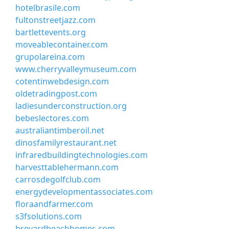
hotelbrasile.com
fultonstreetjazz.com
bartlettevents.org
moveablecontainer.com
grupolareina.com
www.cherryvalleymuseum.com
cotentinwebdesign.com
oldetradingpost.com
ladiesunderconstruction.org
bebeslectores.com
australiantimberoil.net
dinosfamilyrestaurant.net
infraredbuildingtechnologies.com
harvesttablehermann.com
carrosdegolfclub.com
energydevelopmentassociates.com
floraandfarmer.com
s3fsolutions.com
brevardbeachhomes.com