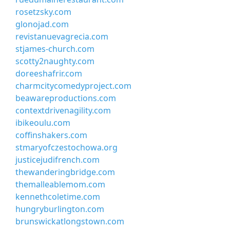
rosetzsky.com
glonojad.com
revistanuevagrecia.com
stjames-church.com
scotty2naughty.com
doreeshafrir.com
charmcitycomedyproject.com
beawareproductions.com
contextdrivenagility.com
ibikeoulu.com
coffinshakers.com
stmaryofczestochowa.org
justicejudifrench.com
thewanderingbridge.com
themalleablemom.com
kennethcoletime.com
hungryburlington.com
brunswickatlongstown.com