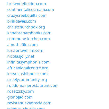
brawndefinition.com
continentalicecream.com
crazycreekquilts.com
binkdavies.com
christchurchpdx.org
kenabrahambooks.com
commune-kitchen.com
amuthefilm.com
lustforlovefilm.com
nicolasjolly.net
infinitasymphonia.com
africanlegalcentre.org
katsusushihouse.com
greelycommunity.org
ruedumainerestaurant.com
rosetzsky.com
glonojad.com
revistanuevagrecia.com
stjames-church.com