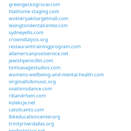
greengeckogrocer.com
hlathome-staging.com
wokteriyakitargetmall.com
lexingtondentalcenter.com
sydneyellis.com
crowndialysis.org
restauranttrainingprogram.com
allamericanpoolservice.net
jewishpenicillin.com
tomsavagestudios.com
womens-wellbeing-and-mental-health.com
virginiafolkmusic.org
ovationsdance.com
ribandrhein.com
kolekcje.net
catolicanto.com
lbkeducationcenter.org
trinityriverdallas.org
perfectplace.net