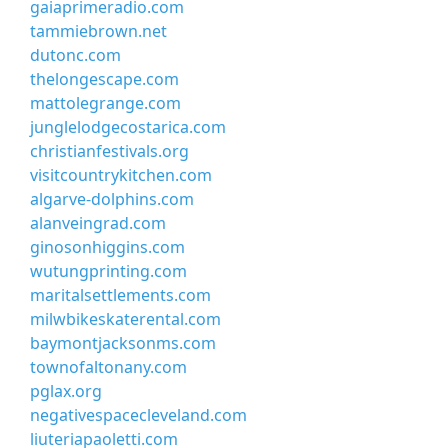
gaiaprimeradio.com
tammiebrown.net
dutonc.com
thelongescape.com
mattolegrange.com
junglelodgecostarica.com
christianfestivals.org
visitcountrykitchen.com
algarve-dolphins.com
alanveingrad.com
ginosonhiggins.com
wutungprinting.com
maritalsettlements.com
milwbikeskaterental.com
baymontjacksonms.com
townofaltonany.com
pglax.org
negativespacecleveland.com
liuteriapaoletti.com