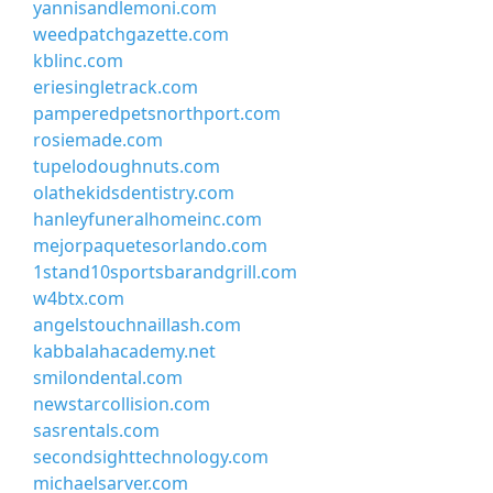
yannisandlemoni.com
weedpatchgazette.com
kblinc.com
eriesingletrack.com
pamperedpetsnorthport.com
rosiemade.com
tupelodoughnuts.com
olathekidsdentistry.com
hanleyfuneralhomeinc.com
mejorpaquetesorlando.com
1stand10sportsbarandgrill.com
w4btx.com
angelstouchnaillash.com
kabbalahacademy.net
smilondental.com
newstarcollision.com
sasrentals.com
secondsighttechnology.com
michaelsarver.com