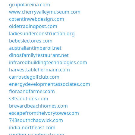
grupolareina.com
www.cherryvalleymuseum.com
cotentinwebdesign.com
oldetradingpost.com
ladiesunderconstruction.org
bebeslectores.com
australiantimberoil.net
dinosfamilyrestaurant.net
infraredbuildingtechnologies.com
harvesttablehermann.com
carrosdegolfclub.com
energydevelopmentassociates.com
floraandfarmer.com
s3fsolutions.com
brevardbeachhomes.com
escapefromtheivorytower.com
743southchadwick.com
india-northeast.com
roofing-palmbeach.com