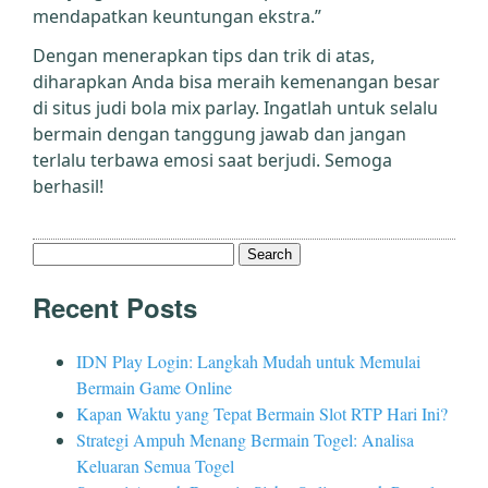
mendapatkan keuntungan ekstra.”
Dengan menerapkan tips dan trik di atas,
diharapkan Anda bisa meraih kemenangan besar
di situs judi bola mix parlay. Ingatlah untuk selalu
bermain dengan tanggung jawab dan jangan
terlalu terbawa emosi saat berjudi. Semoga
berhasil!
Search
for:
Recent Posts
IDN Play Login: Langkah Mudah untuk Memulai
Bermain Game Online
Kapan Waktu yang Tepat Bermain Slot RTP Hari Ini?
Strategi Ampuh Menang Bermain Togel: Analisa
Keluaran Semua Togel