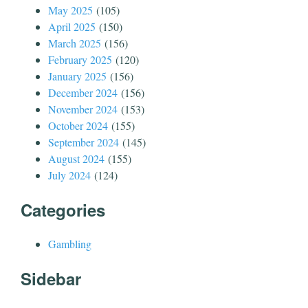
May 2025
(105)
April 2025
(150)
March 2025
(156)
February 2025
(120)
January 2025
(156)
December 2024
(156)
November 2024
(153)
October 2024
(155)
September 2024
(145)
August 2024
(155)
July 2024
(124)
Categories
Gambling
Sidebar