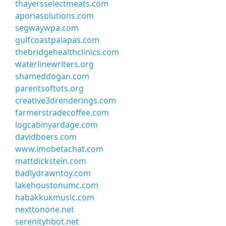
thayersselectmeats.com
aporiasolutions.com
segwaywpa.com
gulfcoastpalapas.com
thebridgehealthclinics.com
waterlinewriters.org
shameddogan.com
parentsoftots.org
creative3drenderings.com
farmerstradecoffee.com
logcabinyardage.com
davidboers.com
www.imobetachat.com
mattdickstein.com
badlydrawntoy.com
lakehoustonumc.com
habakkukmusic.com
nexttonone.net
serenityhbot.net