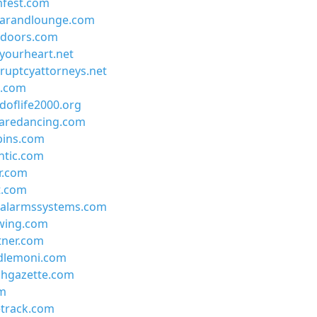
lmfest.com
barandlounge.com
tdoors.com
yourheart.net
ruptcyattorneys.net
l.com
oflife2000.org
aredancing.com
ins.com
ntic.com
r.com
lt.com
ealarmssystems.com
ewing.com
tner.com
dlemoni.com
hgazette.com
om
etrack.com