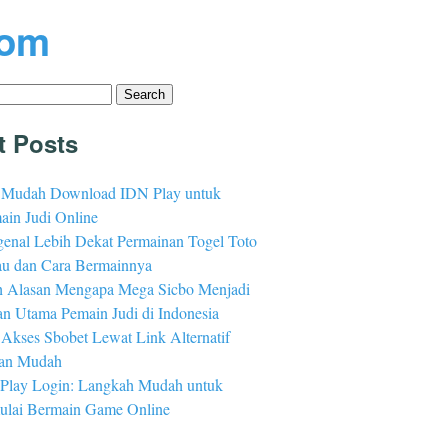
com
t Posts
 Mudah Download IDN Play untuk
ain Judi Online
enal Lebih Dekat Permainan Togel Toto
u dan Cara Bermainnya
ah Alasan Mengapa Mega Sicbo Menjadi
an Utama Pemain Judi di Indonesia
 Akses Sbobet Lewat Link Alternatif
an Mudah
Play Login: Langkah Mudah untuk
lai Bermain Game Online