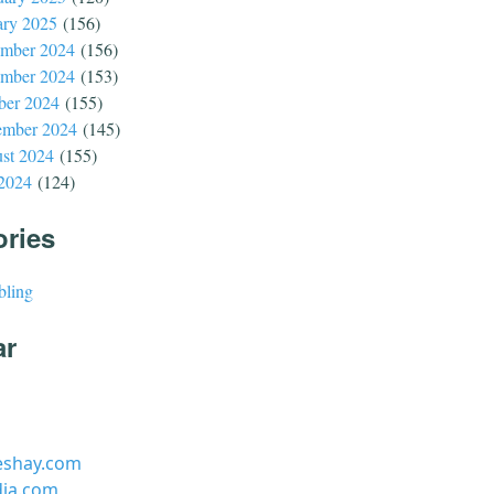
ary 2025
(156)
mber 2024
(156)
mber 2024
(153)
ber 2024
(155)
ember 2024
(145)
st 2024
(155)
 2024
(124)
ories
ling
ar
reshay.com
dia.com