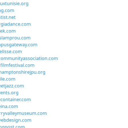
uxtunisie.org
ng.com
tist.net
rgiadance.com
ek.com
islamprou.com
mpusgateway.com
elisse.com
communityassociation.com
ilmfestival.com
hamptonshirejpu.org
ile.com
eetjazz.com
vents.org
container.com
eina.com
ryvalleymuseum.com
webdesign.com
ingpost.com