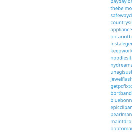
paydaylo
thebelmo
safewayc
countrys
appliance
ontariotb
instaleg
keepwork
noodlesit
nydreama
unagisus
jewelflas
getpcfix
bbrtband
bluebonn
epicclipa
pearlman
maintdro
bobtoma