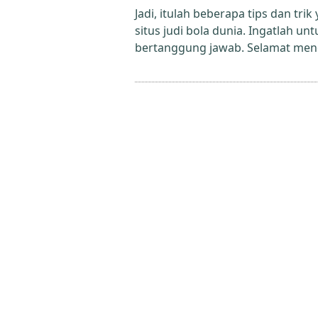
Jadi, itulah beberapa tips dan tri
situs judi bola dunia. Ingatlah un
bertanggung jawab. Selamat men