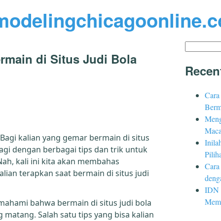
modelingchicagoonline.
Search
rmain di Situs Judi Bola
for:
Recen
Cara
Berm
Meng
Maca
 Bagi kalian yang gemar bermain di situs
Inil
 lagi dengan berbagai tips dan trik untuk
Pilih
h, kali ini kita akan membahas
Cara
alian terapkan saat bermain di situs judi
deng
IDN 
Memu
ahami bahwa bermain di situs judi bola
matang. Salah satu tips yang bisa kalian