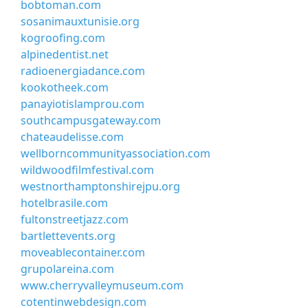
bobtoman.com
sosanimauxtunisie.org
kogroofing.com
alpinedentist.net
radioenergiadance.com
kookotheek.com
panayiotislamprou.com
southcampusgateway.com
chateaudelisse.com
wellborncommunityassociation.com
wildwoodfilmfestival.com
westnorthamptonshirejpu.org
hotelbrasile.com
fultonstreetjazz.com
bartlettevents.org
moveablecontainer.com
grupolareina.com
www.cherryvalleymuseum.com
cotentinwebdesign.com