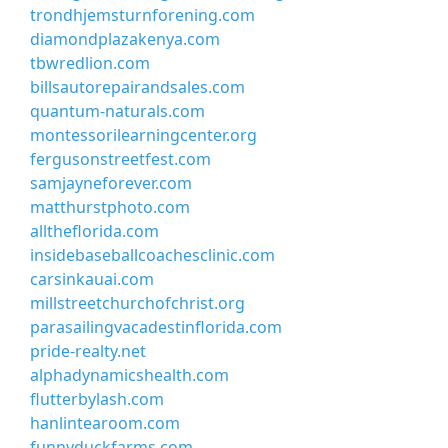
trondhjemsturnforening.com
diamondplazakenya.com
tbwredlion.com
billsautorepairandsales.com
quantum-naturals.com
montessorilearningcenter.org
fergusonstreetfest.com
samjayneforever.com
matthurstphoto.com
alltheflorida.com
insidebaseballcoachesclinic.com
carsinkauai.com
millstreetchurchofchrist.org
parasailingvacadestinflorida.com
pride-realty.net
alphadynamicshealth.com
flutterbylash.com
hanlintearoom.com
funnyduckfarms.com