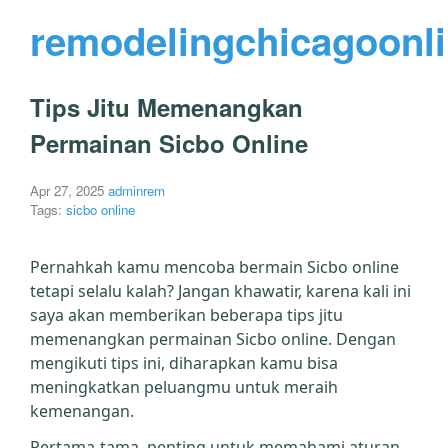
remodelingchicagoonl
Tips Jitu Memenangkan
Permainan Sicbo Online
Apr 27, 2025
adminrem
Tags:
sicbo online
Pernahkah kamu mencoba bermain Sicbo online
tetapi selalu kalah? Jangan khawatir, karena kali ini
saya akan memberikan beberapa tips jitu
memenangkan permainan Sicbo online. Dengan
mengikuti tips ini, diharapkan kamu bisa
meningkatkan peluangmu untuk meraih
kemenangan.
Pertama-tama, penting untuk memahami aturan