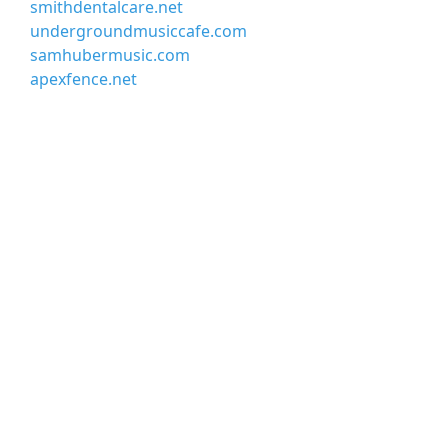
smithdentalcare.net
undergroundmusiccafe.com
samhubermusic.com
apexfence.net