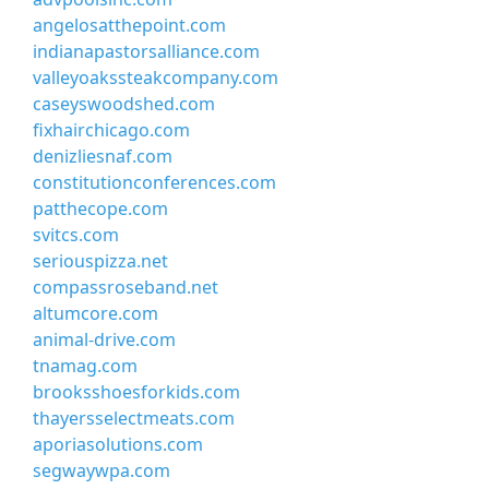
angelosatthepoint.com
indianapastorsalliance.com
valleyoakssteakcompany.com
caseyswoodshed.com
fixhairchicago.com
denizliesnaf.com
constitutionconferences.com
patthecope.com
svitcs.com
seriouspizza.net
compassroseband.net
altumcore.com
animal-drive.com
tnamag.com
brooksshoesforkids.com
thayersselectmeats.com
aporiasolutions.com
segwaywpa.com