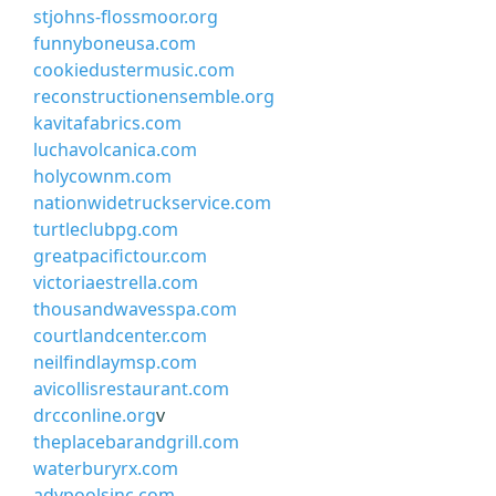
stjohns-flossmoor.org
funnyboneusa.com
cookiedustermusic.com
reconstructionensemble.org
kavitafabrics.com
luchavolcanica.com
holycownm.com
nationwidetruckservice.com
turtleclubpg.com
greatpacifictour.com
victoriaestrella.com
thousandwavesspa.com
courtlandcenter.com
neilfindlaymsp.com
avicollisrestaurant.com
drcconline.org
v
theplacebarandgrill.com
waterburyrx.com
advpoolsinc.com