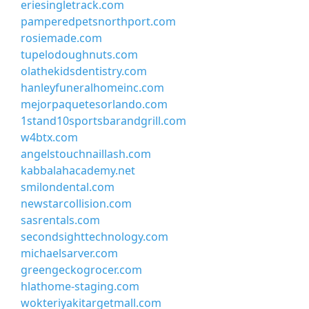
eriesingletrack.com
pamperedpetsnorthport.com
rosiemade.com
tupelodoughnuts.com
olathekidsdentistry.com
hanleyfuneralhomeinc.com
mejorpaquetesorlando.com
1stand10sportsbarandgrill.com
w4btx.com
angelstouchnaillash.com
kabbalahacademy.net
smilondental.com
newstarcollision.com
sasrentals.com
secondsighttechnology.com
michaelsarver.com
greengeckogrocer.com
hlathome-staging.com
wokteriyakitargetmall.com