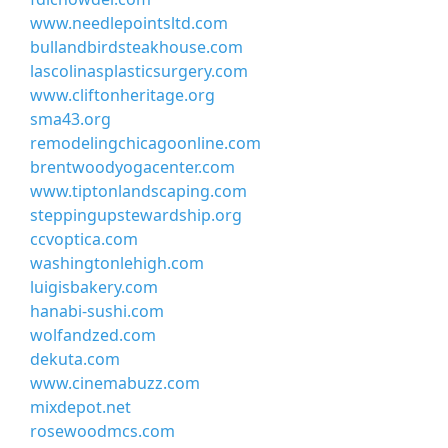
www.needlepointsltd.com
bullandbirdsteakhouse.com
lascolinasplasticsurgery.com
www.cliftonheritage.org
sma43.org
remodelingchicagoonline.com
brentwoodyogacenter.com
www.tiptonlandscaping.com
steppingupstewardship.org
ccvoptica.com
washingtonlehigh.com
luigisbakery.com
hanabi-sushi.com
wolfandzed.com
dekuta.com
www.cinemabuzz.com
mixdepot.net
rosewoodmcs.com