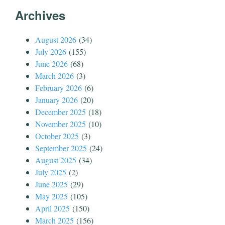
Archives
August 2026
(34)
July 2026
(155)
June 2026
(68)
March 2026
(3)
February 2026
(6)
January 2026
(20)
December 2025
(18)
November 2025
(10)
October 2025
(3)
September 2025
(24)
August 2025
(34)
July 2025
(2)
June 2025
(29)
May 2025
(105)
April 2025
(150)
March 2025
(156)