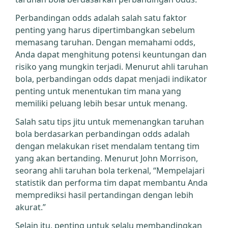
Perbandingan odds adalah salah satu faktor
penting yang harus dipertimbangkan sebelum
memasang taruhan. Dengan memahami odds,
Anda dapat menghitung potensi keuntungan dan
risiko yang mungkin terjadi. Menurut ahli taruhan
bola, perbandingan odds dapat menjadi indikator
penting untuk menentukan tim mana yang
memiliki peluang lebih besar untuk menang.
Salah satu tips jitu untuk memenangkan taruhan
bola berdasarkan perbandingan odds adalah
dengan melakukan riset mendalam tentang tim
yang akan bertanding. Menurut John Morrison,
seorang ahli taruhan bola terkenal, “Mempelajari
statistik dan performa tim dapat membantu Anda
memprediksi hasil pertandingan dengan lebih
akurat.”
Selain itu, penting untuk selalu membandingkan