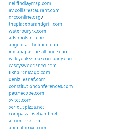
neilfindlaymsp.com
avicollisrestaurant.com
drcconline.org
v
theplacebarandgrill.com
waterburyrx.com
advpoolsinc.com
angelosatthepoint.com
indianapastorsalliance.com
valleyoakssteakcompany.com
caseyswoodshed.com
fixhairchicago.com
denizliesnaf.com
constitutionconferences.com
patthecope.com
svitcs.com
seriouspizza.net
compassroseband.net
altumcore.com
animal-drive.com