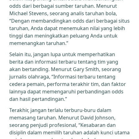
odds dari berbagai sumber taruhan. Menurut
Michael Stevens, seorang analis taruhan bola,
“Dengan membandingkan odds dari berbagai situs
taruhan, Anda dapat menemukan nilai yang lebih
tinggi dan meningkatkan peluang Anda untuk
memenangkan taruhan.”
Selain itu, jangan lupa untuk memperhatikan
berita dan informasi terbaru tentang tim yang
akan bertanding. Menurut Gary Smith, seorang
jurnalis olahraga, “Informasi terbaru tentang
cedera pemain, performa terakhir tim, dan faktor
lainnya dapat memengaruhi perbandingan odds
dan hasil pertandingan.”
Terakhir, jangan terlalu terburu-buru dalam
memasang taruhan. Menurut David Johnson,
seorang penjudi profesional, “Kesabaran dan
disiplin dalam memilih taruhan adalah kunci utama