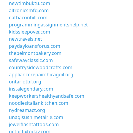
newtimbuktu.com
altronicsmfg.com
eatbaconhill.com
programmingassignmentshelp.net
kidssleepover.com
newtravels.net
paydayloansforus.com
thebelmontbakery.com
safewayclassic.com
countrysidewoodcrafts.com
appliancerepairchicagoil.org
ontariotbf.org
instalegendary.com
keepworkershealthyandsafe.com
noodlesitaliankitchen.com
nydreamact.org
unagisushimetairie.com
jewelflashtattoos.com
getpcfixtoday.com