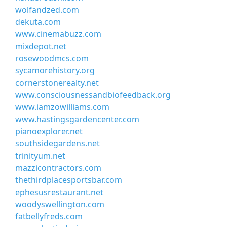
wolfandzed.com
dekuta.com
www.cinemabuzz.com
mixdepot.net
rosewoodmcs.com
sycamorehistory.org
cornerstonerealty.net
www.consciousnessandbiofeedback.org
www.iamzowilliams.com
www.hastingsgardencenter.com
pianoexplorer.net
southsidegardens.net
trinityum.net
mazzicontractors.com
thethirdplacesportsbar.com
ephesusrestaurant.net
woodyswellington.com
fatbellyfreds.com