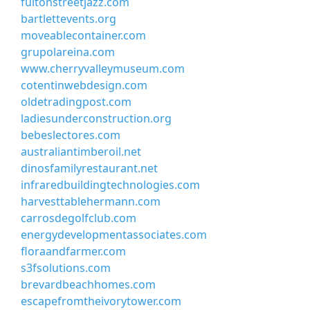
fultonstreetjazz.com
bartlettevents.org
moveablecontainer.com
grupolareina.com
www.cherryvalleymuseum.com
cotentinwebdesign.com
oldetradingpost.com
ladiesunderconstruction.org
bebeslectores.com
australiantimberoil.net
dinosfamilyrestaurant.net
infraredbuildingtechnologies.com
harvesttablehermann.com
carrosdegolfclub.com
energydevelopmentassociates.com
floraandfarmer.com
s3fsolutions.com
brevardbeachhomes.com
escapefromtheivorytower.com