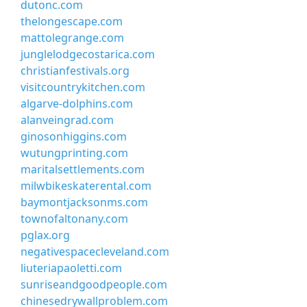
dutonc.com
thelongescape.com
mattolegrange.com
junglelodgecostarica.com
christianfestivals.org
visitcountrykitchen.com
algarve-dolphins.com
alanveingrad.com
ginosonhiggins.com
wutungprinting.com
maritalsettlements.com
milwbikeskaterental.com
baymontjacksonms.com
townofaltonany.com
pglax.org
negativespacecleveland.com
liuteriapaoletti.com
sunriseandgoodpeople.com
chinesedrywallproblem.com