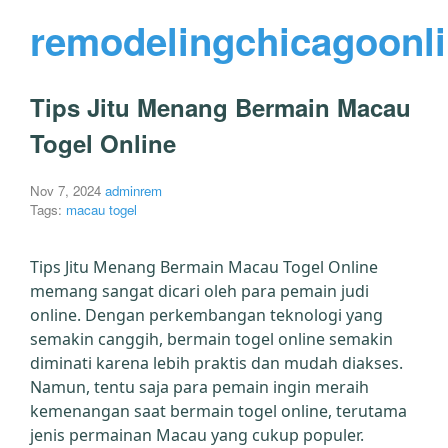
remodelingchicagoonl
Tips Jitu Menang Bermain Macau
Togel Online
Nov 7, 2024
adminrem
Tags:
macau togel
Tips Jitu Menang Bermain Macau Togel Online
memang sangat dicari oleh para pemain judi
online. Dengan perkembangan teknologi yang
semakin canggih, bermain togel online semakin
diminati karena lebih praktis dan mudah diakses.
Namun, tentu saja para pemain ingin meraih
kemenangan saat bermain togel online, terutama
jenis permainan Macau yang cukup populer.