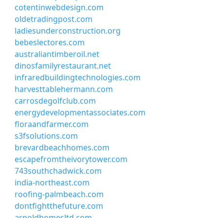
cotentinwebdesign.com
oldetradingpost.com
ladiesunderconstruction.org
bebeslectores.com
australiantimberoil.net
dinosfamilyrestaurant.net
infraredbuildingtechnologies.com
harvesttablehermann.com
carrosdegolfclub.com
energydevelopmentassociates.com
floraandfarmer.com
s3fsolutions.com
brevardbeachhomes.com
escapefromtheivorytower.com
743southchadwick.com
india-northeast.com
roofing-palmbeach.com
dontfightthefuture.com
arnoldhomesltd.com