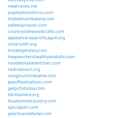
newtravels.net
paydayloansforus.com
thebelmontbakery.com
safewayclassic.com
countrysidewoodcrafts.com
appliancerepairchicagoil.org
ontariotbf.org
instalegendary.com
keepworkershealthyandsafe.com
noodlesitaliankitchen.com
nydreamact.org
unagisushimetairie.com
jewelflashtattoos.com
getpcfixtoday.com
bbrtbandra.org
bluebonnetcountry.com
epicclipart.com
pearlmanilahotel.com