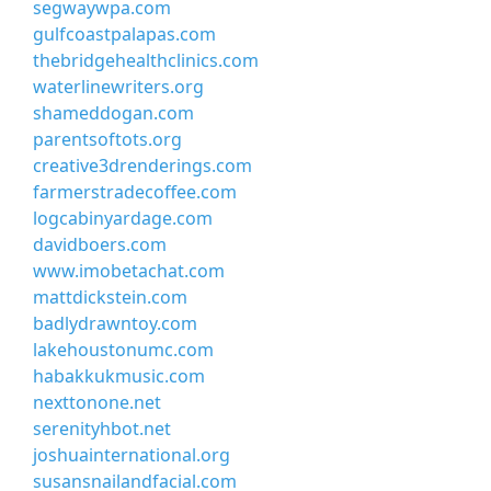
segwaywpa.com
gulfcoastpalapas.com
thebridgehealthclinics.com
waterlinewriters.org
shameddogan.com
parentsoftots.org
creative3drenderings.com
farmerstradecoffee.com
logcabinyardage.com
davidboers.com
www.imobetachat.com
mattdickstein.com
badlydrawntoy.com
lakehoustonumc.com
habakkukmusic.com
nexttonone.net
serenityhbot.net
joshuainternational.org
susansnailandfacial.com