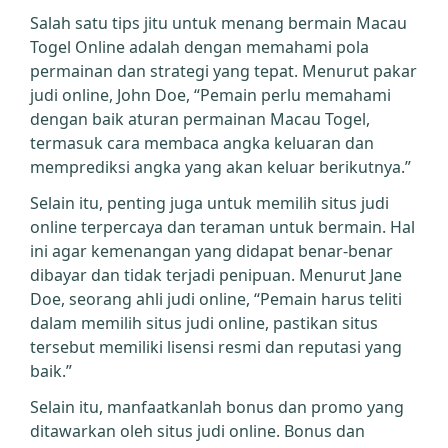
Salah satu tips jitu untuk menang bermain Macau
Togel Online adalah dengan memahami pola
permainan dan strategi yang tepat. Menurut pakar
judi online, John Doe, “Pemain perlu memahami
dengan baik aturan permainan Macau Togel,
termasuk cara membaca angka keluaran dan
memprediksi angka yang akan keluar berikutnya.”
Selain itu, penting juga untuk memilih situs judi
online terpercaya dan teraman untuk bermain. Hal
ini agar kemenangan yang didapat benar-benar
dibayar dan tidak terjadi penipuan. Menurut Jane
Doe, seorang ahli judi online, “Pemain harus teliti
dalam memilih situs judi online, pastikan situs
tersebut memiliki lisensi resmi dan reputasi yang
baik.”
Selain itu, manfaatkanlah bonus dan promo yang
ditawarkan oleh situs judi online. Bonus dan