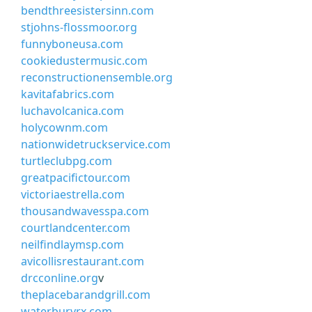
bendthreesistersinn.com
stjohns-flossmoor.org
funnyboneusa.com
cookiedustermusic.com
reconstructionensemble.org
kavitafabrics.com
luchavolcanica.com
holycownm.com
nationwidetruckservice.com
turtleclubpg.com
greatpacifictour.com
victoriaestrella.com
thousandwavesspa.com
courtlandcenter.com
neilfindlaymsp.com
avicollisrestaurant.com
drcconline.org
v
theplacebarandgrill.com
waterburyrx.com