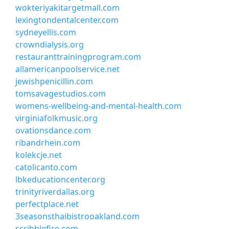
wokteriyakitargetmall.com
lexingtondentalcenter.com
sydneyellis.com
crowndialysis.org
restauranttrainingprogram.com
allamericanpoolservice.net
jewishpenicillin.com
tomsavagestudios.com
womens-wellbeing-and-mental-health.com
virginiafolkmusic.org
ovationsdance.com
ribandrhein.com
kolekcje.net
catolicanto.com
lbkeducationcenter.org
trinityriverdallas.org
perfectplace.net
3seasonsthaibistrooakland.com
scribblefire.com