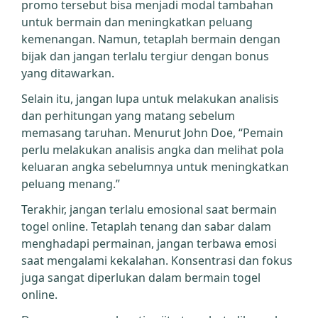
promo tersebut bisa menjadi modal tambahan
untuk bermain dan meningkatkan peluang
kemenangan. Namun, tetaplah bermain dengan
bijak dan jangan terlalu tergiur dengan bonus
yang ditawarkan.
Selain itu, jangan lupa untuk melakukan analisis
dan perhitungan yang matang sebelum
memasang taruhan. Menurut John Doe, “Pemain
perlu melakukan analisis angka dan melihat pola
keluaran angka sebelumnya untuk meningkatkan
peluang menang.”
Terakhir, jangan terlalu emosional saat bermain
togel online. Tetaplah tenang dan sabar dalam
menghadapi permainan, jangan terbawa emosi
saat mengalami kekalahan. Konsentrasi dan fokus
juga sangat diperlukan dalam bermain togel
online.