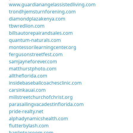
www.guardianangelassistedliving.com
trondhjemsturnforening.com
diamondplazakenya.com
tbwredlion.com
billsautorepairandsales.com
quantum-naturals.com
montessorilearningcenter.org
fergusonstreetfest.com
samjayneforever.com
matthurstphoto.com
alltheflorida.com
insidebaseballcoachesclinic.com
carsinkauai.com
millstreetchurchofchrist.org
parasailingvacadestinflorida.com
pride-realty.net
alphadynamicshealth.com
flutterbylash.com
hanlintearoom.com