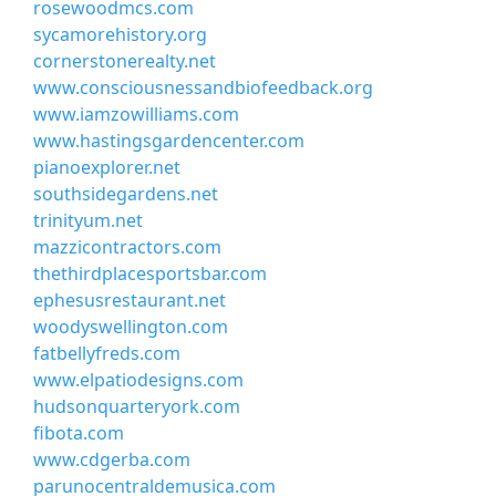
rosewoodmcs.com
sycamorehistory.org
cornerstonerealty.net
www.consciousnessandbiofeedback.org
www.iamzowilliams.com
www.hastingsgardencenter.com
pianoexplorer.net
southsidegardens.net
trinityum.net
mazzicontractors.com
thethirdplacesportsbar.com
ephesusrestaurant.net
woodyswellington.com
fatbellyfreds.com
www.elpatiodesigns.com
hudsonquarteryork.com
fibota.com
www.cdgerba.com
parunocentraldemusica.com