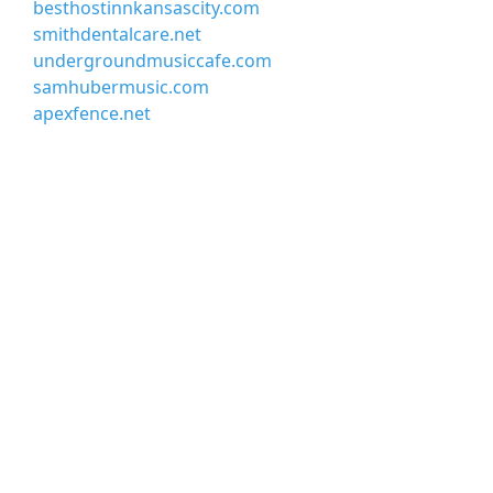
besthostinnkansascity.com
smithdentalcare.net
undergroundmusiccafe.com
samhubermusic.com
apexfence.net