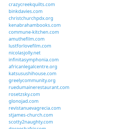
crazycreekquilts.com
binkdavies.com
christchurchpdx.org
kenabrahambooks.com
commune-kitchen.com
amuthefilm.com
lustforlovefilm.com
nicolasjolly.net
infinitasymphonia.com
africanlegalcentre.org
katsusushihouse.com
greelycommunity.org
ruedumainerestaurant.com
rosetzsky.com
glonojad.com
revistanuevagrecia.com
stjames-church.com
scotty2naughty.com
doreeshafrir.com