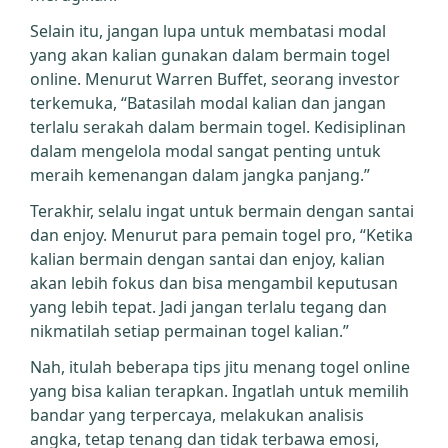
Selain itu, jangan lupa untuk membatasi modal
yang akan kalian gunakan dalam bermain togel
online. Menurut Warren Buffet, seorang investor
terkemuka, “Batasilah modal kalian dan jangan
terlalu serakah dalam bermain togel. Kedisiplinan
dalam mengelola modal sangat penting untuk
meraih kemenangan dalam jangka panjang.”
Terakhir, selalu ingat untuk bermain dengan santai
dan enjoy. Menurut para pemain togel pro, “Ketika
kalian bermain dengan santai dan enjoy, kalian
akan lebih fokus dan bisa mengambil keputusan
yang lebih tepat. Jadi jangan terlalu tegang dan
nikmatilah setiap permainan togel kalian.”
Nah, itulah beberapa tips jitu menang togel online
yang bisa kalian terapkan. Ingatlah untuk memilih
bandar yang terpercaya, melakukan analisis
angka, tetap tenang dan tidak terbawa emosi,