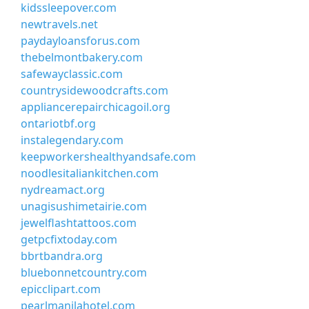
kidssleepover.com
newtravels.net
paydayloansforus.com
thebelmontbakery.com
safewayclassic.com
countrysidewoodcrafts.com
appliancerepairchicagoil.org
ontariotbf.org
instalegendary.com
keepworkershealthyandsafe.com
noodlesitaliankitchen.com
nydreamact.org
unagisushimetairie.com
jewelflashtattoos.com
getpcfixtoday.com
bbrtbandra.org
bluebonnetcountry.com
epicclipart.com
pearlmanilahotel.com