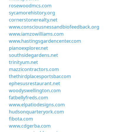
rosewoodmcs.com
sycamorehistory.org
cornerstonerealty.net
www.consciousnessandbiofeedback.org
www.iamzowilliams.com
www.hastingsgardencenter.com
pianoexplorer.net
southsidegardens.net
trinityum.net
mazzicontractors.com
thethirdplacesportsbar.com
ephesusrestaurant.net
woodyswellington.com
fatbellyfreds.com
www.elpatiodesigns.com
hudsonquarteryork.com
fibota.com
www.cdgerba.com