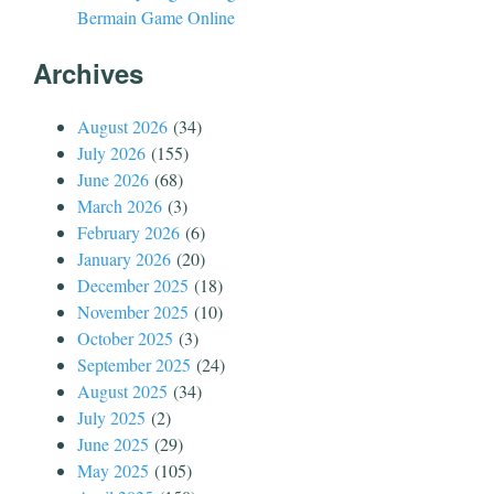
Bermain Game Online
Archives
August 2026
(34)
July 2026
(155)
June 2026
(68)
March 2026
(3)
February 2026
(6)
January 2026
(20)
December 2025
(18)
November 2025
(10)
October 2025
(3)
September 2025
(24)
August 2025
(34)
July 2025
(2)
June 2025
(29)
May 2025
(105)