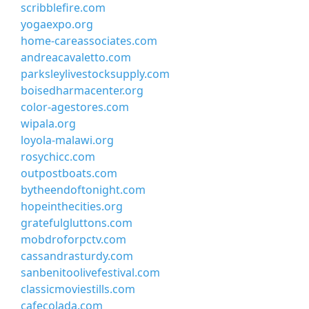
scribblefire.com
yogaexpo.org
home-careassociates.com
andreacavaletto.com
parksleylivestocksupply.com
boisedharmacenter.org
color-agestores.com
wipala.org
loyola-malawi.org
rosychicc.com
outpostboats.com
bytheendoftonight.com
hopeinthecities.org
gratefulgluttons.com
mobdroforpctv.com
cassandrasturdy.com
sanbenitoolivefestival.com
classicmoviestills.com
cafecolada.com