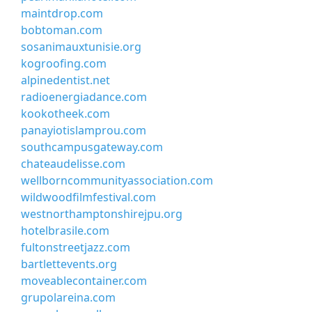
maintdrop.com
bobtoman.com
sosanimauxtunisie.org
kogroofing.com
alpinedentist.net
radioenergiadance.com
kookotheek.com
panayiotislamprou.com
southcampusgateway.com
chateaudelisse.com
wellborncommunityassociation.com
wildwoodfilmfestival.com
westnorthamptonshirejpu.org
hotelbrasile.com
fultonstreetjazz.com
bartlettevents.org
moveablecontainer.com
grupolareina.com