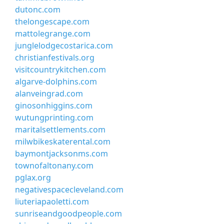
dutonc.com
thelongescape.com
mattolegrange.com
junglelodgecostarica.com
christianfestivals.org
visitcountrykitchen.com
algarve-dolphins.com
alanveingrad.com
ginosonhiggins.com
wutungprinting.com
maritalsettlements.com
milwbikeskaterental.com
baymontjacksonms.com
townofaltonany.com
pglax.org
negativespacecleveland.com
liuteriapaoletti.com
sunriseandgoodpeople.com