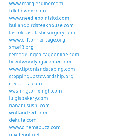
www.margiesdiner.com
fdlchowder.com
www.needlepointsltd.com
bullandbirdsteakhouse.com
lascolinasplasticsurgery.com
www.cliftonheritage.org
sma43.org
remodelingchicagoonline.com
brentwoodyogacenter.com
www.tiptonlandscaping.com
steppingupstewardship.org
ccvoptica.com
washingtonlehigh.com
luigisbakery.com
hanabi-sushi.com
wolfandzed.com
dekuta.com
www.cinemabuzz.com
mixdepot.net