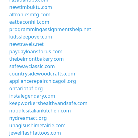
newtimbuktu.com
altronicsmfg.com
eatbaconhill.com
programmingassignmentshelp.net
kidssleepover.com
newtravels.net
paydayloansforus.com
thebelmontbakery.com
safewayclassic.com
countrysidewoodcrafts.com
appliancerepairchicagoil.org
ontariotbf.org
instalegendary.com
keepworkershealthyandsafe.com
noodlesitaliankitchen.com
nydreamact.org
unagisushimetairie.com
jewelflashtattoos.com