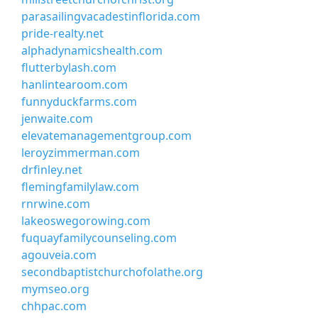
parasailingvacadestinflorida.com
pride-realty.net
alphadynamicshealth.com
flutterbylash.com
hanlintearoom.com
funnyduckfarms.com
jenwaite.com
elevatemanagementgroup.com
leroyzimmerman.com
drfinley.net
flemingfamilylaw.com
rnrwine.com
lakeoswegorowing.com
fuquayfamilycounseling.com
agouveia.com
secondbaptistchurchofolathe.org
mymseo.org
chhpac.com