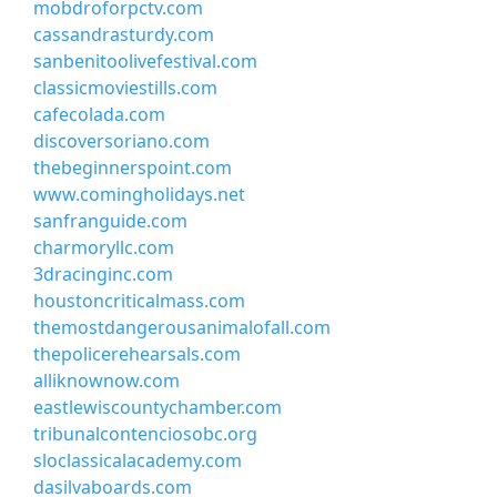
mobdroforpctv.com
cassandrasturdy.com
sanbenitoolivefestival.com
classicmoviestills.com
cafecolada.com
discoversoriano.com
thebeginnerspoint.com
www.comingholidays.net
sanfranguide.com
charmoryllc.com
3dracinginc.com
houstoncriticalmass.com
themostdangerousanimalofall.com
thepolicerehearsals.com
alliknownow.com
eastlewiscountychamber.com
tribunalcontenciosobc.org
sloclassicalacademy.com
dasilvaboards.com