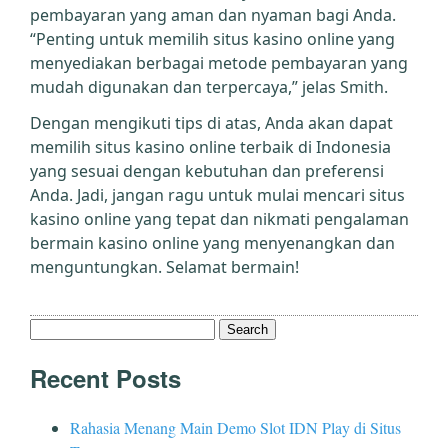
pembayaran yang aman dan nyaman bagi Anda.
“Penting untuk memilih situs kasino online yang
menyediakan berbagai metode pembayaran yang
mudah digunakan dan terpercaya,” jelas Smith.
Dengan mengikuti tips di atas, Anda akan dapat
memilih situs kasino online terbaik di Indonesia
yang sesuai dengan kebutuhan dan preferensi
Anda. Jadi, jangan ragu untuk mulai mencari situs
kasino online yang tepat dan nikmati pengalaman
bermain kasino online yang menyenangkan dan
menguntungkan. Selamat bermain!
Search
for:
Recent Posts
Rahasia Menang Main Demo Slot IDN Play di Situs