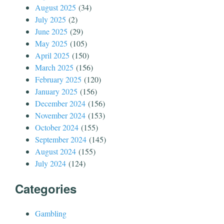
August 2025
(34)
July 2025
(2)
June 2025
(29)
May 2025
(105)
April 2025
(150)
March 2025
(156)
February 2025
(120)
January 2025
(156)
December 2024
(156)
November 2024
(153)
October 2024
(155)
September 2024
(145)
August 2024
(155)
July 2024
(124)
Categories
Gambling