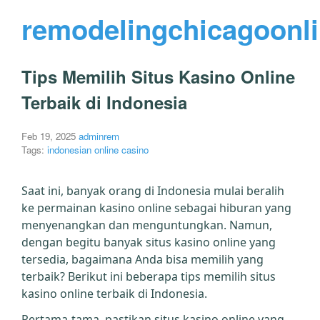
remodelingchicagoonl
Tips Memilih Situs Kasino Online
Terbaik di Indonesia
Feb 19, 2025
adminrem
Tags:
indonesian online casino
Saat ini, banyak orang di Indonesia mulai beralih
ke permainan kasino online sebagai hiburan yang
menyenangkan dan menguntungkan. Namun,
dengan begitu banyak situs kasino online yang
tersedia, bagaimana Anda bisa memilih yang
terbaik? Berikut ini beberapa tips memilih situs
kasino online terbaik di Indonesia.
Pertama-tama, pastikan situs kasino online yang