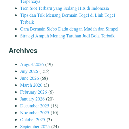
Terpercaya
Tren Slot Terbaru yang Sedang Hits di Indonesia
Tips dan Trik Menang Bermain Togel di Link Togel
Terbaik
Cara Bermain Sicbo Dadu dengan Mudah dan Simpel
Strategi Ampuh Menang Taruhan Judi Bola Terbaik
Archives
August 2026
(49)
July 2026
(155)
June 2026
(68)
March 2026
(3)
February 2026
(6)
January 2026
(20)
December 2025
(18)
November 2025
(10)
October 2025
(3)
September 2025
(24)