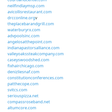
neilfindlaymsp.com
avicollisrestaurant.com
drcconline.org
v
theplacebarandgrill.com
waterburyrx.com
advpoolsinc.com
angelosatthepoint.com
indianapastorsalliance.com
valleyoakssteakcompany.com
caseyswoodshed.com
fixhairchicago.com
denizliesnaf.com
constitutionconferences.com
patthecope.com
svitcs.com
seriouspizza.net
compassroseband.net
altumcore.com