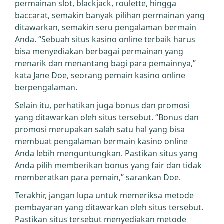
permainan slot, blackjack, roulette, hingga
baccarat, semakin banyak pilihan permainan yang
ditawarkan, semakin seru pengalaman bermain
Anda. “Sebuah situs kasino online terbaik harus
bisa menyediakan berbagai permainan yang
menarik dan menantang bagi para pemainnya,”
kata Jane Doe, seorang pemain kasino online
berpengalaman.
Selain itu, perhatikan juga bonus dan promosi
yang ditawarkan oleh situs tersebut. “Bonus dan
promosi merupakan salah satu hal yang bisa
membuat pengalaman bermain kasino online
Anda lebih menguntungkan. Pastikan situs yang
Anda pilih memberikan bonus yang fair dan tidak
memberatkan para pemain,” sarankan Doe.
Terakhir, jangan lupa untuk memeriksa metode
pembayaran yang ditawarkan oleh situs tersebut.
Pastikan situs tersebut menyediakan metode