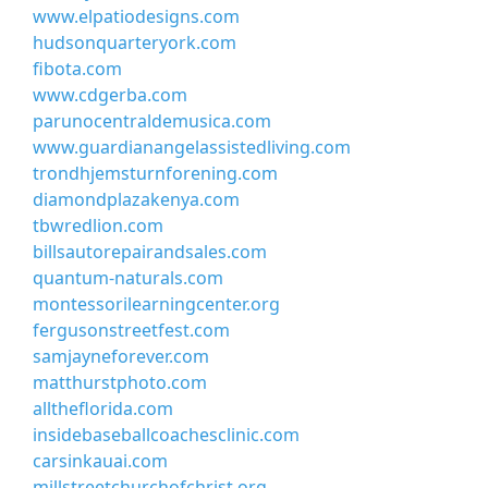
www.elpatiodesigns.com
hudsonquarteryork.com
fibota.com
www.cdgerba.com
parunocentraldemusica.com
www.guardianangelassistedliving.com
trondhjemsturnforening.com
diamondplazakenya.com
tbwredlion.com
billsautorepairandsales.com
quantum-naturals.com
montessorilearningcenter.org
fergusonstreetfest.com
samjayneforever.com
matthurstphoto.com
alltheflorida.com
insidebaseballcoachesclinic.com
carsinkauai.com
millstreetchurchofchrist.org