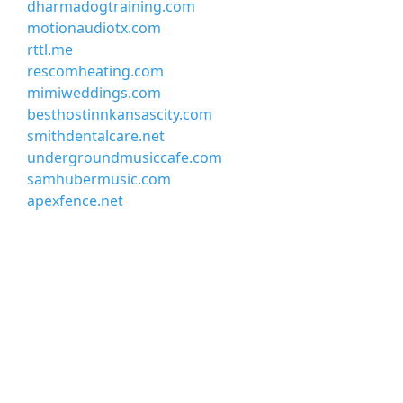
dharmadogtraining.com
motionaudiotx.com
rttl.me
rescomheating.com
mimiweddings.com
besthostinnkansascity.com
smithdentalcare.net
undergroundmusiccafe.com
samhubermusic.com
apexfence.net