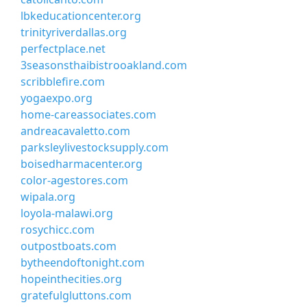
lbkeducationcenter.org
trinityriverdallas.org
perfectplace.net
3seasonsthaibistrooakland.com
scribblefire.com
yogaexpo.org
home-careassociates.com
andreacavaletto.com
parksleylivestocksupply.com
boisedharmacenter.org
color-agestores.com
wipala.org
loyola-malawi.org
rosychicc.com
outpostboats.com
bytheendoftonight.com
hopeinthecities.org
gratefulgluttons.com