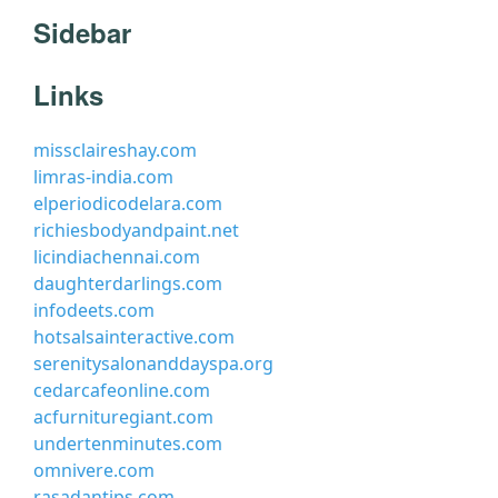
Sidebar
Links
missclaireshay.com
limras-india.com
elperiodicodelara.com
richiesbodyandpaint.net
licindiachennai.com
daughterdarlings.com
infodeets.com
hotsalsainteractive.com
serenitysalonanddayspa.org
cedarcafeonline.com
acfurnituregiant.com
undertenminutes.com
omnivere.com
rasadantips.com