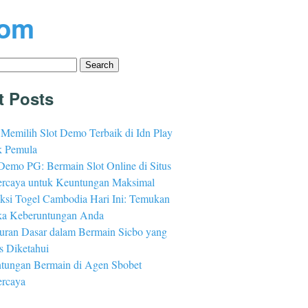
com
t Posts
 Memilih Slot Demo Terbaik di Idn Play
k Pemula
 Demo PG: Bermain Slot Online di Situs
ercaya untuk Keuntungan Maksimal
iksi Togel Cambodia Hari Ini: Temukan
a Keberuntungan Anda
turan Dasar dalam Bermain Sicbo yang
s Diketahui
tungan Bermain di Agen Sbobet
ercaya