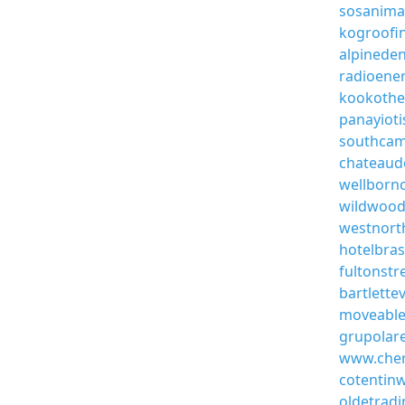
sosanima
kogroofi
alpineden
radioene
kookothe
panayiot
southca
chateaud
wellborn
wildwoodf
westnort
hotelbras
fultonstr
bartlette
moveable
grupolar
www.cher
cotentin
oldetrad