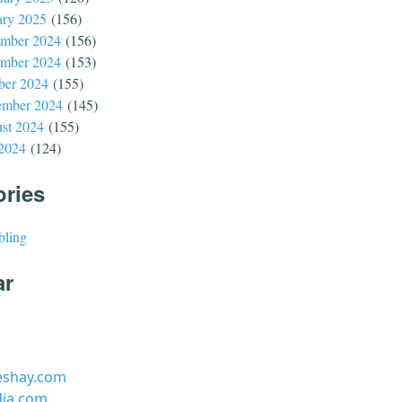
ary 2025
(156)
mber 2024
(156)
mber 2024
(153)
ber 2024
(155)
ember 2024
(145)
st 2024
(155)
 2024
(124)
ories
ling
ar
reshay.com
dia.com