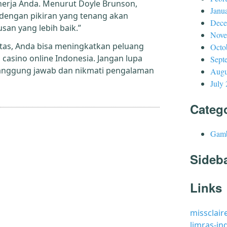
erja Anda. Menurut Doyle Brunson,
Janu
 dengan pikiran yang tenang akan
Dece
n yang lebih baik.”
Nove
atas, Anda bisa meningkatkan peluang
Octo
asino online Indonesia. Jangan lupa
Sept
tanggung jawab dan nikmati pengalaman
Augu
July
Categ
Gamb
Sideb
Links
missclai
limras-in