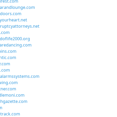
lmfest.com
barandlounge.com
tdoors.com
yourheart.net
ruptcyattorneys.net
l.com
oflife2000.org
aredancing.com
ins.com
ntic.com
r.com
lt.com
ealarmssystems.com
ewing.com
tner.com
dlemoni.com
hgazette.com
om
etrack.com