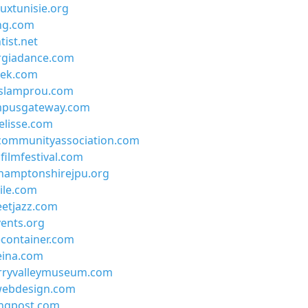
uxtunisie.org
ng.com
tist.net
rgiadance.com
ek.com
islamprou.com
mpusgateway.com
elisse.com
communityassociation.com
ilmfestival.com
hamptonshirejpu.org
ile.com
eetjazz.com
vents.org
container.com
eina.com
ryvalleymuseum.com
webdesign.com
ingpost.com