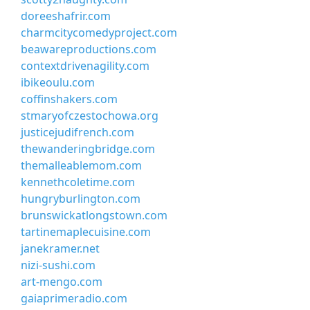
doreeshafrir.com
charmcitycomedyproject.com
beawareproductions.com
contextdrivenagility.com
ibikeoulu.com
coffinshakers.com
stmaryofczestochowa.org
justicejudifrench.com
thewanderingbridge.com
themalleablemom.com
kennethcoletime.com
hungryburlington.com
brunswickatlongstown.com
tartinemaplecuisine.com
janekramer.net
nizi-sushi.com
art-mengo.com
gaiaprimeradio.com