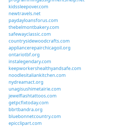
kidssleepover.com
newtravels.net
paydayloansforus.com
thebelmontbakery.com
safewayclassic.com
countrysidewoodcrafts.com
appliancerepairchicagoil.org
ontariotbf.org
instalegendary.com
keepworkershealthyandsafe.com
noodlesitaliankitchen.com
nydreamact.org
unagisushimetairie.com
jewelflashtattoos.com
getpcfixtoday.com
bbrtbandra.org
bluebonnetcountry.com
epicclipart.com