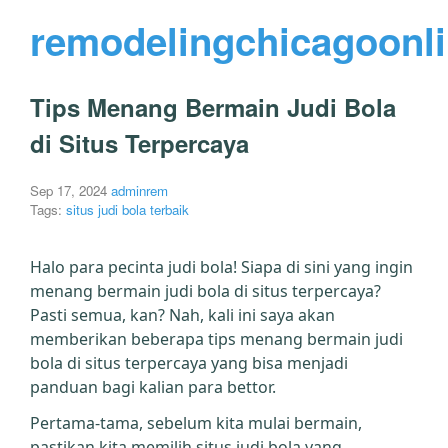
remodelingchicagoonl
Tips Menang Bermain Judi Bola
di Situs Terpercaya
Sep 17, 2024
adminrem
Tags:
situs judi bola terbaik
Halo para pecinta judi bola! Siapa di sini yang ingin
menang bermain judi bola di situs terpercaya?
Pasti semua, kan? Nah, kali ini saya akan
memberikan beberapa tips menang bermain judi
bola di situs terpercaya yang bisa menjadi
panduan bagi kalian para bettor.
Pertama-tama, sebelum kita mulai bermain,
pastikan kita memilih situs judi bola yang