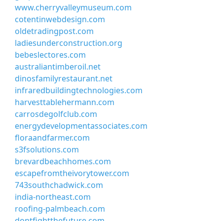
www.cherryvalleymuseum.com
cotentinwebdesign.com
oldetradingpost.com
ladiesunderconstruction.org
bebeslectores.com
australiantimberoil.net
dinosfamilyrestaurant.net
infraredbuildingtechnologies.com
harvesttablehermann.com
carrosdegolfclub.com
energydevelopmentassociates.com
floraandfarmer.com
s3fsolutions.com
brevardbeachhomes.com
escapefromtheivorytower.com
743southchadwick.com
india-northeast.com
roofing-palmbeach.com
dontfightthefuture.com