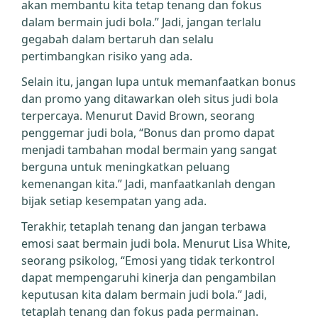
akan membantu kita tetap tenang dan fokus
dalam bermain judi bola.” Jadi, jangan terlalu
gegabah dalam bertaruh dan selalu
pertimbangkan risiko yang ada.
Selain itu, jangan lupa untuk memanfaatkan bonus
dan promo yang ditawarkan oleh situs judi bola
terpercaya. Menurut David Brown, seorang
penggemar judi bola, “Bonus dan promo dapat
menjadi tambahan modal bermain yang sangat
berguna untuk meningkatkan peluang
kemenangan kita.” Jadi, manfaatkanlah dengan
bijak setiap kesempatan yang ada.
Terakhir, tetaplah tenang dan jangan terbawa
emosi saat bermain judi bola. Menurut Lisa White,
seorang psikolog, “Emosi yang tidak terkontrol
dapat mempengaruhi kinerja dan pengambilan
keputusan kita dalam bermain judi bola.” Jadi,
tetaplah tenang dan fokus pada permainan.