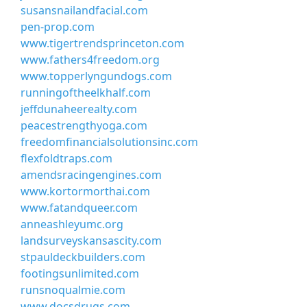
susansnailandfacial.com
pen-prop.com
www.tigertrendsprinceton.com
www.fathers4freedom.org
www.topperlyngundogs.com
runningoftheelkhalf.com
jeffdunaheerealty.com
peacestrengthyoga.com
freedomfinancialsolutionsinc.com
flexfoldtraps.com
amendsracingengines.com
www.kortormorthai.com
www.fatandqueer.com
anneashleyumc.org
landsurveyskansascity.com
stpauldeckbuilders.com
footingsunlimited.com
runsnoqualmie.com
www.docsdrugs.com