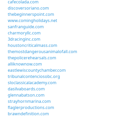
cafecolada.com
discoversoriano.com
thebeginnerspoint.com
www.comingholidays.net
sanfranguide.com
charmoryllc.com
3dracinginc.com
houstoncriticalmass.com
themostdangerousanimalofall.com
thepolicerehearsals.com
alliknownow.com
eastlewiscountychamber.com
tribunalcontenciosobc.org
sloclassicalacademy.com
dasilvaboards.com
glennabatson.com
strayhornmarina.com
flaglerproductions.com
brawndefinition.com