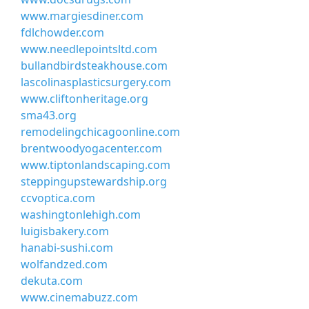
www.margiesdiner.com
fdlchowder.com
www.needlepointsltd.com
bullandbirdsteakhouse.com
lascolinasplasticsurgery.com
www.cliftonheritage.org
sma43.org
remodelingchicagoonline.com
brentwoodyogacenter.com
www.tiptonlandscaping.com
steppingupstewardship.org
ccvoptica.com
washingtonlehigh.com
luigisbakery.com
hanabi-sushi.com
wolfandzed.com
dekuta.com
www.cinemabuzz.com