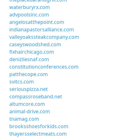
waterburyrx.com
advpoolsinc.com
angelosatthepoint.com
indianapastorsalliance.com
valleyoakssteakcompany.com
caseyswoodshed.com
fixhairchicago.com
denizliesnaf.com
constitutionconferences.com
patthecope.com
svitcs.com
seriouspizza.net
compassroseband.net
altumcore.com
animal-drive.com
tnamag.com
brooksshoesforkids.com
thayersselectmeats.com