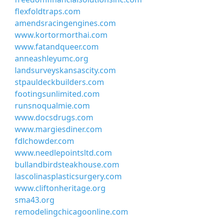
flexfoldtraps.com
amendsracingengines.com
www.kortormorthai.com
www.fatandqueer.com
anneashleyumc.org
landsurveyskansascity.com
stpauldeckbuilders.com
footingsunlimited.com
runsnoqualmie.com
www.docsdrugs.com
www.margiesdiner.com
fdlchowder.com
www.needlepointsltd.com
bullandbirdsteakhouse.com
lascolinasplasticsurgery.com
www.cliftonheritage.org
sma43.org
remodelingchicagoonline.com