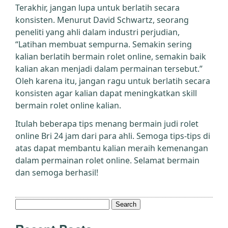
Terakhir, jangan lupa untuk berlatih secara
konsisten. Menurut David Schwartz, seorang
peneliti yang ahli dalam industri perjudian,
“Latihan membuat sempurna. Semakin sering
kalian berlatih bermain rolet online, semakin baik
kalian akan menjadi dalam permainan tersebut.”
Oleh karena itu, jangan ragu untuk berlatih secara
konsisten agar kalian dapat meningkatkan skill
bermain rolet online kalian.
Itulah beberapa tips menang bermain judi rolet
online Bri 24 jam dari para ahli. Semoga tips-tips di
atas dapat membantu kalian meraih kemenangan
dalam permainan rolet online. Selamat bermain
dan semoga berhasil!
Search
for: