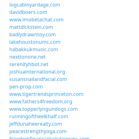
logcabinyardage.com
davidboers.com
www.imobetachat.com
mattdickstein.com
badlydrawntoy.com
lakehoustonumc.com
habakkukmusic.com
nexttonone.net
serenityhbot.net
joshuainternational.org
susansnailandfacial.com
pen-prop.com
www.tigertrendsprinceton.com
www.fathers4freedom.org
www.topperlyngundogs.com
runningoftheelkhalf.com
jeffdunaheerealty.com
peacestrengthyoga.com
freedomfinancialsolutionsinc.com