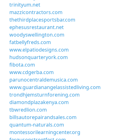
trinityum.net
mazzicontractors.com
thethirdplacesportsbar.com
ephesusrestaurant.net
woodyswellington.com
fatbellyfreds.com
www.elpatiodesigns.com
hudsonquarteryork.com
fibota.com
www.cdgerba.com
parunocentraldemusica.com
www.guardianangelassistedliving.com
trondhjemsturnforening.com
diamondplazakenya.com
tbwredlion.com
billsautorepairandsales.com
quantum-naturals.com
montessorilearningcenter.org
fergusonstreetfest.com