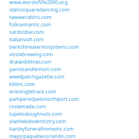
www.wordoflife2000.org
idahosquaredancing.com
tawawcabins.com
folksemantic.com
sardosbar.com
italianvolt.com
berkshirealarmssystems.com
vizslabrewing.com
dralanbittner.com
yannisandlemoni.com
weedpatchgazette.com
kblinc.com
eriesingletrack.com
pamperedpetsnorthport.com
rosiemade.com
tupelodoughnuts.com
olathekidsdentistry.com
hanleyfuneralhomeinc.com
mejorpaquetesorlando.com