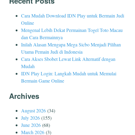
Recent Posts
Cara Mudah Download IDN Play untuk Bermain Judi
Online
Mengenal Lebih Dekat Permainan Togel Toto Macau
dan Cara Bermainnya
Inilah Alasan Mengapa Mega Sicbo Menjadi Pilihan
Utama Pemain Judi di Indonesia
Cara Akses Sbobet Lewat Link Alternatif dengan
Mudah
IDN Play Login: Langkah Mudah untuk Memulai
Bermain Game Online
Archives
August 2026
(34)
July 2026
(155)
June 2026
(68)
March 2026
(3)