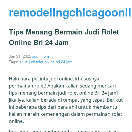
remodelingchicagoonl
Tips Menang Bermain Judi Rolet
Online Bri 24 Jam
Jan 31, 2025
adminrem
Tags:
situs judi rolet online bri 24 jam
Halo para pecinta judi online, khususnya
permainan rolet! Apakah kalian sedang mencari
tips menang bermain judi rolet online Bri 24 jam?
Jika iya, kalian berada di tempat yang tepat! Berikut
ini beberapa tips dari para ahli untuk membantu
kalian meraih kemenangan dalam permainan rolet
online.
Pertama-tama, penting untuk memahami aturan