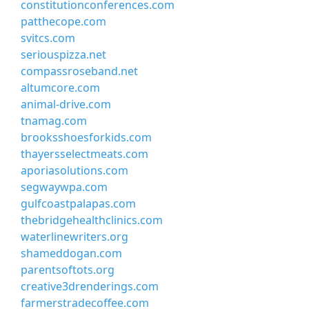
constitutionconferences.com
patthecope.com
svitcs.com
seriouspizza.net
compassroseband.net
altumcore.com
animal-drive.com
tnamag.com
brooksshoesforkids.com
thayersselectmeats.com
aporiasolutions.com
segwaywpa.com
gulfcoastpalapas.com
thebridgehealthclinics.com
waterlinewriters.org
shameddogan.com
parentsoftots.org
creative3drenderings.com
farmerstradecoffee.com