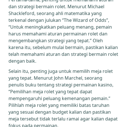
dan strategi bermain rolet. Menurut Michael
Shackleford, seorang ahli matematika yang
terkenal dengan julukan “The Wizard of Odds”,
“Untuk meningkatkan peluang menang, pemain
harus memahami aturan permainan rolet dan
mengembangkan strategi yang tepat.” Oleh
karena itu, sebelum mulai bermain, pastikan kalian
telah memahami aturan dan strategi bermain rolet
dengan baik.
Selain itu, penting juga untuk memilih meja rolet
yang tepat. Menurut John Marchel, seorang
penulis buku tentang strategi permainan kasino,
“Pemilihan meja rolet yang tepat dapat
mempengaruhi peluang kemenangan pemain.”
Pilihlah meja rolet yang memiliki batas taruhan
yang sesuai dengan budget kalian dan pastikan
meja tersebut tidak terlalu ramai agar kalian dapat
fokus pada permainan.