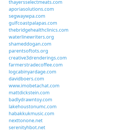
thayersselectmeats.com
aporiasolutions.com
segwaywpa.com
gulfcoastpalapas.com
thebridgehealthclinics.com
waterlinewriters.org
shameddogan.com
parentsoftots.org
creative3drenderings.com
farmerstradecoffee.com
logcabinyardage.com
davidboers.com
www.imobetachat.com
mattdickstein.com
badlydrawntoy.com
lakehoustonumc.com
habakkukmusic.com
nexttonone.net
serenityhbot.net