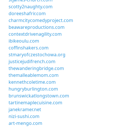
scotty2naughty.com
doreeshafrir.com
charmcitycomedyproject.com
beawareproductions.com
contextdrivenagility.com
ibikeoulu.com
coffinshakers.com
stmaryofczestochowa.org
justicejudifrench.com
thewanderingbridge.com
themalleablemom.com
kennethcoletime.com
hungryburlington.com
brunswickatlongstown.com
tartinemaplecuisine.com
janekramer.net
nizi-sushi.com
art-mengo.com