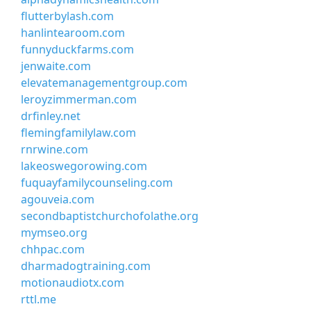
flutterbylash.com
hanlintearoom.com
funnyduckfarms.com
jenwaite.com
elevatemanagementgroup.com
leroyzimmerman.com
drfinley.net
flemingfamilylaw.com
rnrwine.com
lakeoswegorowing.com
fuquayfamilycounseling.com
agouveia.com
secondbaptistchurchofolathe.org
mymseo.org
chhpac.com
dharmadogtraining.com
motionaudiotx.com
rttl.me