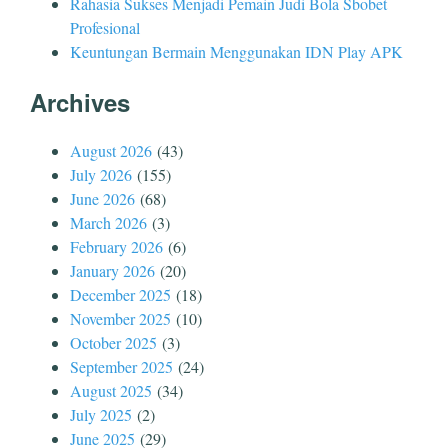
Rahasia Sukses Menjadi Pemain Judi Bola Sbobet
Profesional
Keuntungan Bermain Menggunakan IDN Play APK
Archives
August 2026
(43)
July 2026
(155)
June 2026
(68)
March 2026
(3)
February 2026
(6)
January 2026
(20)
December 2025
(18)
November 2025
(10)
October 2025
(3)
September 2025
(24)
August 2025
(34)
July 2025
(2)
June 2025
(29)