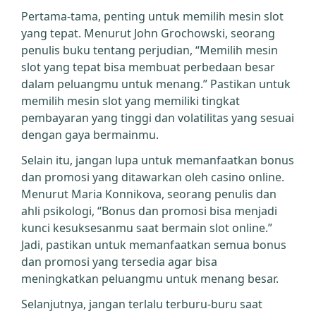
Pertama-tama, penting untuk memilih mesin slot
yang tepat. Menurut John Grochowski, seorang
penulis buku tentang perjudian, “Memilih mesin
slot yang tepat bisa membuat perbedaan besar
dalam peluangmu untuk menang.” Pastikan untuk
memilih mesin slot yang memiliki tingkat
pembayaran yang tinggi dan volatilitas yang sesuai
dengan gaya bermainmu.
Selain itu, jangan lupa untuk memanfaatkan bonus
dan promosi yang ditawarkan oleh casino online.
Menurut Maria Konnikova, seorang penulis dan
ahli psikologi, “Bonus dan promosi bisa menjadi
kunci kesuksesanmu saat bermain slot online.”
Jadi, pastikan untuk memanfaatkan semua bonus
dan promosi yang tersedia agar bisa
meningkatkan peluangmu untuk menang besar.
Selanjutnya, jangan terlalu terburu-buru saat