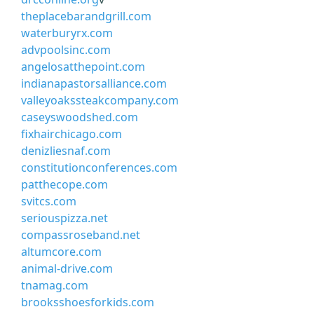
theplacebarandgrill.com
waterburyrx.com
advpoolsinc.com
angelosatthepoint.com
indianapastorsalliance.com
valleyoakssteakcompany.com
caseyswoodshed.com
fixhairchicago.com
denizliesnaf.com
constitutionconferences.com
patthecope.com
svitcs.com
seriouspizza.net
compassroseband.net
altumcore.com
animal-drive.com
tnamag.com
brooksshoesforkids.com