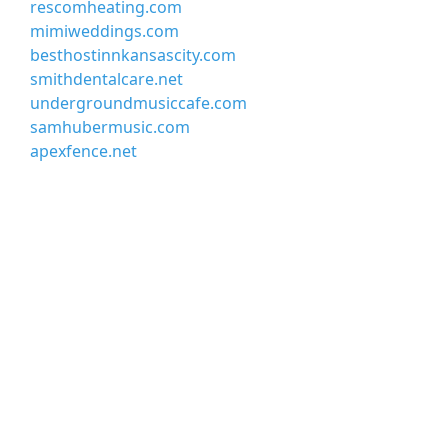
rescomheating.com
mimiweddings.com
besthostinnkansascity.com
smithdentalcare.net
undergroundmusiccafe.com
samhubermusic.com
apexfence.net