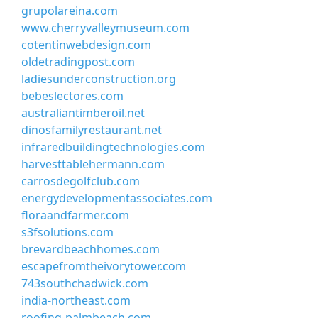
grupolareina.com
www.cherryvalleymuseum.com
cotentinwebdesign.com
oldetradingpost.com
ladiesunderconstruction.org
bebeslectores.com
australiantimberoil.net
dinosfamilyrestaurant.net
infraredbuildingtechnologies.com
harvesttablehermann.com
carrosdegolfclub.com
energydevelopmentassociates.com
floraandfarmer.com
s3fsolutions.com
brevardbeachhomes.com
escapefromtheivorytower.com
743southchadwick.com
india-northeast.com
roofing-palmbeach.com