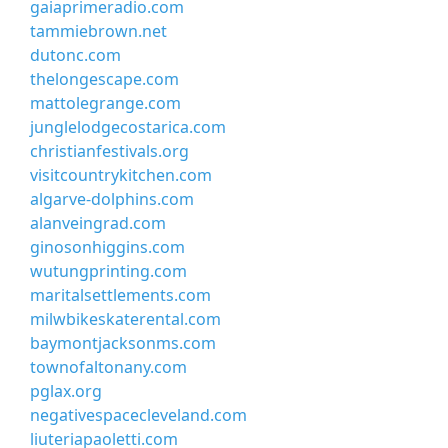
gaiaprimeradio.com
tammiebrown.net
dutonc.com
thelongescape.com
mattolegrange.com
junglelodgecostarica.com
christianfestivals.org
visitcountrykitchen.com
algarve-dolphins.com
alanveingrad.com
ginosonhiggins.com
wutungprinting.com
maritalsettlements.com
milwbikeskaterental.com
baymontjacksonms.com
townofaltonany.com
pglax.org
negativespacecleveland.com
liuteriapaoletti.com