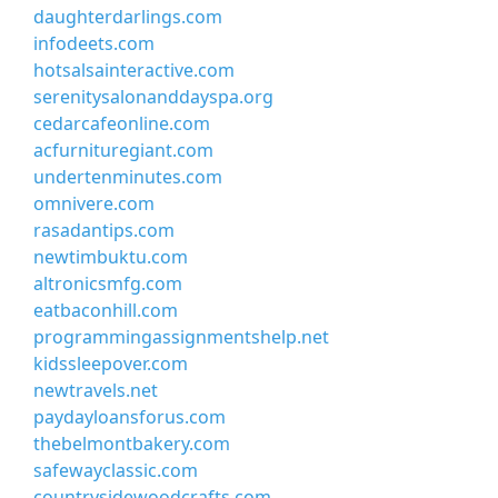
daughterdarlings.com
infodeets.com
hotsalsainteractive.com
serenitysalonanddayspa.org
cedarcafeonline.com
acfurnituregiant.com
undertenminutes.com
omnivere.com
rasadantips.com
newtimbuktu.com
altronicsmfg.com
eatbaconhill.com
programmingassignmentshelp.net
kidssleepover.com
newtravels.net
paydayloansforus.com
thebelmontbakery.com
safewayclassic.com
countrysidewoodcrafts.com