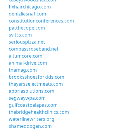
fixhairchicago.com
denizliesnaf.com
constitutionconferences.com
patthecope.com
svitcs.com
seriouspizza.net
compassroseband.net
altumcore.com
animal-drive.com
tnamag.com
brooksshoesforkids.com
thayersselectmeats.com
aporiasolutions.com
segwaywpa.com
gulfcoastpalapas.com
thebridgehealthclinics.com
waterlinewriters.org
shameddogan.com