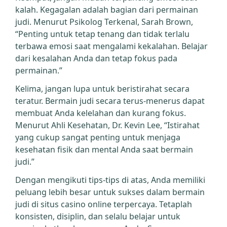
kalah. Kegagalan adalah bagian dari permainan
judi. Menurut Psikolog Terkenal, Sarah Brown,
“Penting untuk tetap tenang dan tidak terlalu
terbawa emosi saat mengalami kekalahan. Belajar
dari kesalahan Anda dan tetap fokus pada
permainan.”
Kelima, jangan lupa untuk beristirahat secara
teratur. Bermain judi secara terus-menerus dapat
membuat Anda kelelahan dan kurang fokus.
Menurut Ahli Kesehatan, Dr. Kevin Lee, “Istirahat
yang cukup sangat penting untuk menjaga
kesehatan fisik dan mental Anda saat bermain
judi.”
Dengan mengikuti tips-tips di atas, Anda memiliki
peluang lebih besar untuk sukses dalam bermain
judi di situs casino online terpercaya. Tetaplah
konsisten, disiplin, dan selalu belajar untuk