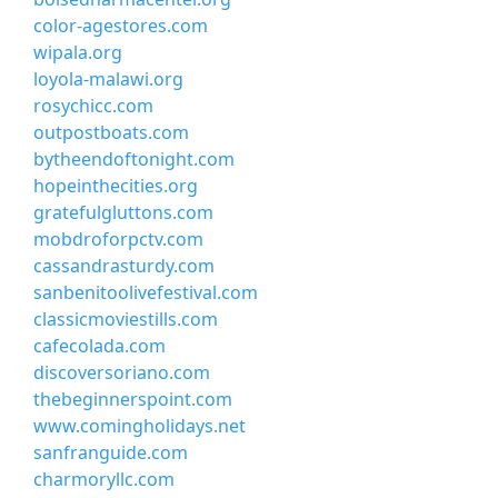
color-agestores.com
wipala.org
loyola-malawi.org
rosychicc.com
outpostboats.com
bytheendoftonight.com
hopeinthecities.org
gratefulgluttons.com
mobdroforpctv.com
cassandrasturdy.com
sanbenitoolivefestival.com
classicmoviestills.com
cafecolada.com
discoversoriano.com
thebeginnerspoint.com
www.comingholidays.net
sanfranguide.com
charmoryllc.com