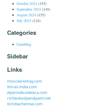
October 2024
(155)
September 2024
(145)
August 2024
(155)
July 2024
(124)
Categories
Gambling
Sidebar
Links
missclaireshay.com
limras-india.com
elperiodicodelara.com
richiesbodyandpaint.net
licindiachennai.com