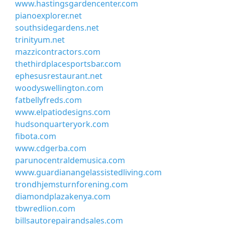
www.hastingsgardencenter.com
pianoexplorer.net
southsidegardens.net
trinityum.net
mazzicontractors.com
thethirdplacesportsbar.com
ephesusrestaurant.net
woodyswellington.com
fatbellyfreds.com
www.elpatiodesigns.com
hudsonquarteryork.com
fibota.com
www.cdgerba.com
parunocentraldemusica.com
www.guardianangelassistedliving.com
trondhjemsturnforening.com
diamondplazakenya.com
tbwredlion.com
billsautorepairandsales.com